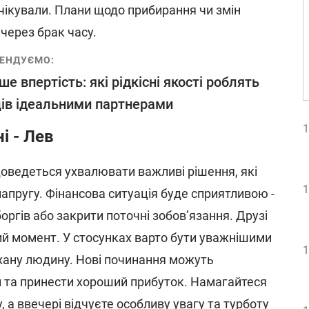
ікували. Плани щодо прибирання чи змін
через брак часу.
ЕНДУЄМО:
ше впертість: які рідкісні якості роблять
ів ідеальними партнерами
1
і - Лев
доведеться ухвалювати важливі рішення, які
1
апругу. Фінансова ситуація буде сприятливою -
оргів або закрити поточні зобов’язання. Друзі
ий момент. У стосунках варто бути уважнішими
1
охану людину. Нові починання можуть
 та принести хороший прибуток. Намагайтеся
 а ввечері відчуєте особливу увагу та турботу