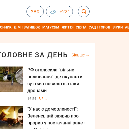
+22°
РУС
ОННИК
ДІМ І ЗАТИШОК
МАТУСЯМ
ЖИТТЯ
СВЯТА
САД І ГОРОД
ЗІРКИ
А
ГОЛОВНЕ ЗА ДЕНЬ
Більше
РФ оголосила "вільне
полювання": де окупанти
суттєво посилять атаки
дронами
16:54
Війна
"У нас є домовленості":
Зеленський заявив про
прорив у постачанні ракет