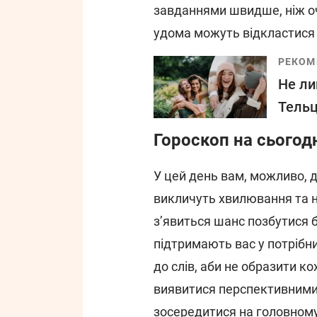
завданнями швидше, ніж оч
удома можуть відкластися 
РЕКОМ
Не ли
Тельц
Гороскоп на сьогодн
У цей день вам, можливо, 
викличуть хвилювання та н
з’явиться шанс позбутися б
підтримають вас у потрібн
до слів, аби не образити к
виявитися перспективними
зосередитися на головному,