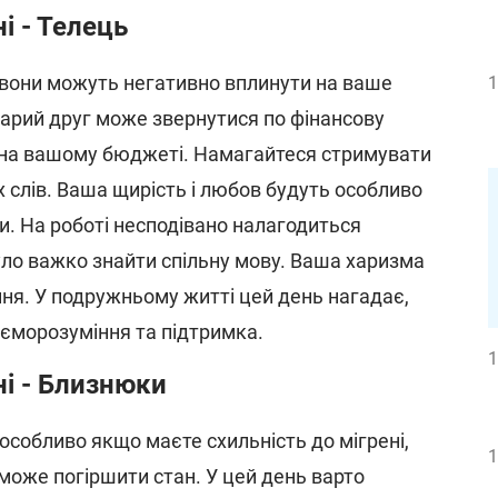
і - Телець
 вони можуть негативно вплинути на ваше
1
тарий друг може звернутися по фінансову
 на вашому бюджеті. Намагайтеся стримувати
их слів. Ваша щирість і любов будуть особливо
и. На роботі несподівано налагодиться
було важко знайти спільну мову. Ваша харизма
ня. У подружньому житті цей день нагадає,
єморозуміння та підтримка.
1
ні - Близнюки
особливо якщо маєте схильність до мігрені,
1
може погіршити стан. У цей день варто