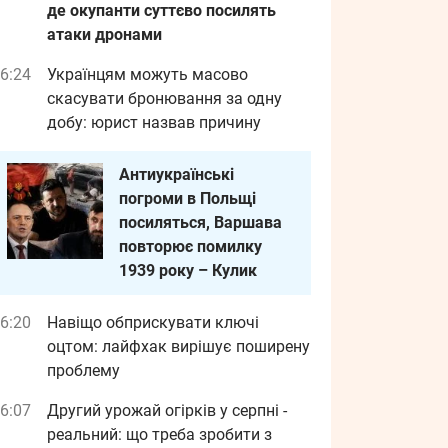
де окупанти суттєво посилять
атаки дронами
6:24
Українцям можуть масово
скасувати бронювання за одну
добу: юрист назвав причину
Антиукраїнські
погроми в Польщі
посиляться, Варшава
повторює помилку
1939 року – Кулик
6:20
Навіщо обприскувати ключі
оцтом: лайфхак вирішує поширену
проблему
6:07
Другий урожай огірків у серпні -
реальний: що треба зробити з