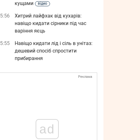
кущами
відео
5:56
Хитрий лайфхак від кухарів:
навіщо кидати сірники під час
варіння яєць
5:55
Навіщо кидати лід і сіль в унітаз:
дешевий спосіб спростити
прибирання
Реклама
ad