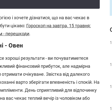
гією і хочете дізнатися, що на вас чекає в
бути цікаво:
Гороскоп на завтра, 15 травня:
м - перешкоди
.
1
і - Овен
е хороші результати - ви почуватиметеся
1
жливий фінансовий прибуток, але надмірна
 отримати очікуване. Звістка від далекого
оханні варто зберігати впевненість і спокій. На
1
омпліменти. День сприятливий для відпочинку
на вас чекає теплий вечір із чоловіком або
1