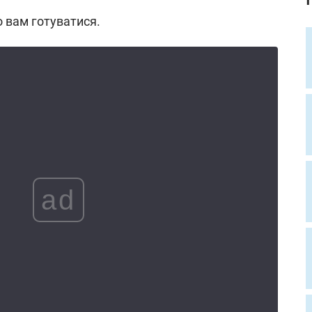
о вам готуватися.
ad