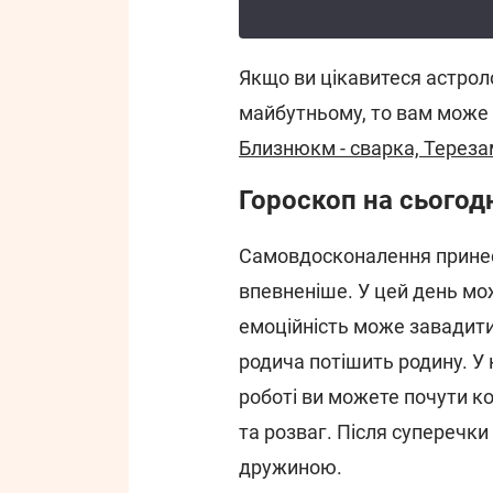
Якщо ви цікавитеся астроло
майбутньому, то вам може 
Близнюкм - сварка, Тереза
Гороскоп на сьогодн
Самовдосконалення принес
впевненіше. У цей день мо
емоційність може завадити
родича потішить родину. У к
роботі ви можете почути к
та розваг. Після суперечки 
дружиною.