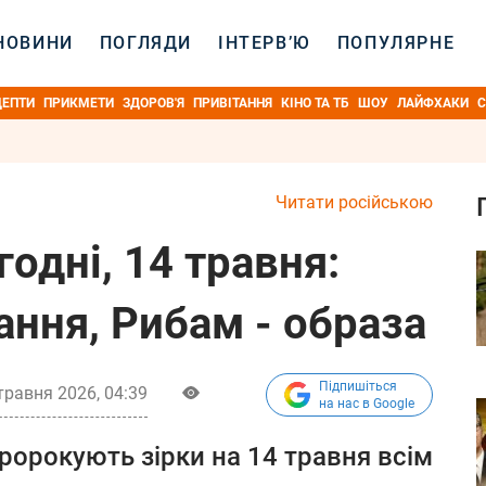
НОВИНИ
ПОГЛЯДИ
ІНТЕРВ’Ю
ПОПУЛЯРНЕ
ЦЕПТИ
ПРИКМЕТИ
ЗДОРОВ'Я
ПРИВІТАННЯ
КІНО ТА ТБ
ШОУ
ЛАЙФХАКИ
С
Читати російською
годні, 14 травня:
ння, Рибам - образа
Підпишіться
травня 2026, 04:39
на нас в Google
ророкують зірки на 14 травня всім