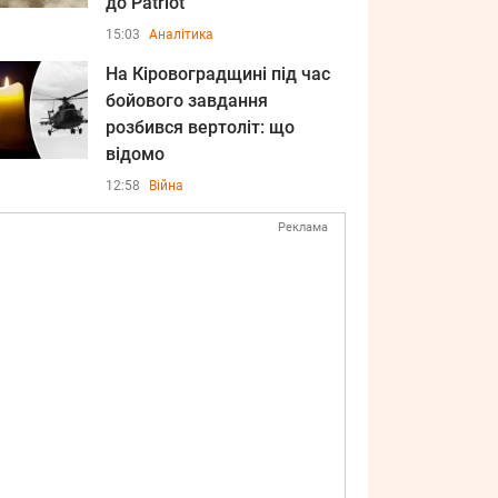
до Patriot
15:03
Аналітика
На Кіровоградщині під час
бойового завдання
розбився вертоліт: що
відомо
12:58
Війна
Реклама