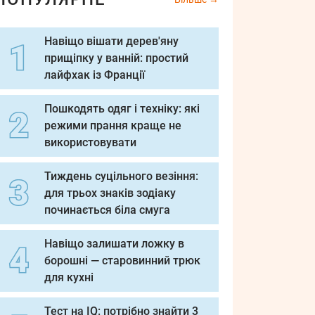
Навіщо вішати дерев'яну
прищіпку у ванній: простий
лайфхак із Франції
Пошкодять одяг і техніку: які
режими прання краще не
використовувати
Тиждень суцільного везіння:
для трьох знаків зодіаку
починається біла смуга
Навіщо залишати ложку в
борошні — старовинний трюк
для кухні
Тест на IQ: потрібно знайти 3