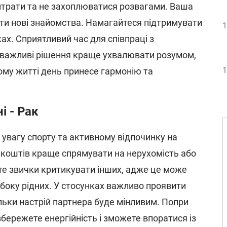
трати та не захоплюватися розвагами. Ваша
ти нові знайомства. Намагайтеся підтримувати
1
ках. Сприятливий час для співпраці з
 важливі рішення краще ухвалювати розумом,
1
ому житті день принесе гармонію та
і - Рак
 увагу спорту та активному відпочинку на
 коштів краще спрямувати на нерухомість або
те звички критикувати інших, адже це може
боку рідних. У стосунках важливо проявити
кільки настрій партнера буде мінливим. Попри
 збережете енергійність і зможете впоратися із