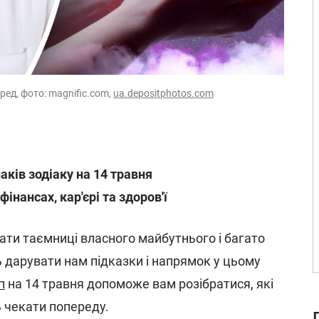
ред, фото: magnific.com,
ua.depositphotos.com
наків зодіаку на 14 травня
інансах, кар'єрі та здоров'ї
ати таємниці власного майбутнього і багато
ь дарувати нам підказки і напрямок у цьому
п
на 14 травня допоможе вам розібратися, які
ь чекати попереду.