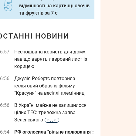
відмінності на картинці овочів
та фруктів за 7 с
ОСТАННІ НОВИНИ
6:57
Несподівана користь для дому:
навіщо варять лавровий лист із
корицею
6:56
Джулія Робертс повторила
культовий образ із фільму
"Красуня" на весіллі племінниці
6:56
В Україні майже не залишилося
цілих ТЕС: тривожна заява
Зеленського
відео
6:54
РФ оголосила "вільне полювання":