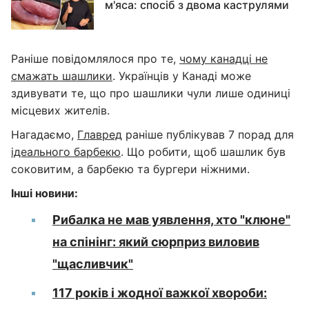
м'яса: спосіб з двома каструлями
Раніше повідомлялося про те,
чому канадці не
смажать шашлики
. Українців у Канаді може
здивувати те, що про шашлики чули лише одиниці
місцевих жителів.
Нагадаємо,
Главред
раніше публікував 7 порад для
ідеального барбекю
. Що робити, щоб шашлик був
соковитим, а барбекю та бургери ніжними.
Інші новини:
Рибалка не мав уявлення, хто "клюне"
на спінінг: який сюрприз виловив
"щасливчик"
117 років і жодної важкої хвороби: