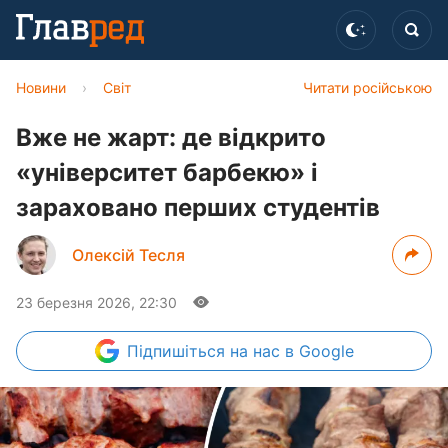
Новини
›
Світ
Читати російською
Вже не жарт: де відкрито
«університет барбекю» і
зараховано перших студентів
Олексій Тесля
23 березня 2026, 22:30
Підпишіться
на нас в Google