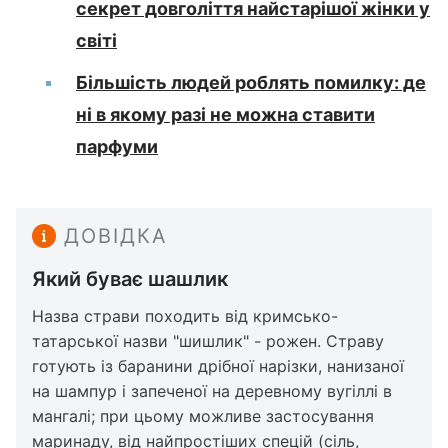
секрет довголіття найстарішої жінки у
світі
Більшість людей роблять помилку: де
ні в якому разі не можна ставити
парфуми
ДОВІДКА
Який буває шашлик
Назва страви походить від кримсько-
татарської назви "шишлик" - рожен. Страву
готують із баранини дрібної нарізки, нанизаної
на шампур і запеченої на деревному вугіллі в
мангалі; при цьому можливе застосування
маринаду, від найпростіших спецій (сіль,