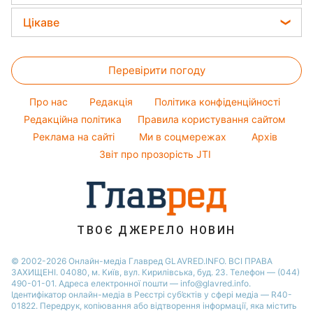
Алла Пугачова
Новини Полтави
Прибирання
Прогноз погоди
Легкі десерти
Цікаве
Максим Галкін
Новини Львова
Магнітні бурі
Напої
Настя Каменських
Головоломки
Новини Сум
Погода на сьогодні
Святкове меню
Віталій Козловський
Перевірити погоду
Тести по картинці
Новини Дніпра
Погода на завтра
Потап
Оптичні ілюзії
Новини Черкаси
Про нас
Редакція
Політика конфіденційності
Пилова буря
Софія Ротару
Народні прикмети
Новини Тернополя
Редакційна політика
Правила користування сайтом
Реклама на сайті
Ми в соцмережах
Архів
Усе про шоу-бізнес
Новини Рівного
Звіт про прозорість JTI
Новини Житомира
Новини Запоріжжя
Новини Одеси
ТВОЄ ДЖЕРЕЛО НОВИН
© 2002-2026 Онлайн-медіа Главред GLAVRED.INFO. ВСІ ПРАВА
ЗАХИЩЕНІ. 04080, м. Київ, вул. Кирилівська, буд. 23. Телефон — (044)
490-01-01. Адреса електронної пошти — info@glavred.info.
Ідентифікатор онлайн-медіа в Реєстрі суб’єктів у сфері медіа — R40-
01822.
Передрук, копіювання або відтворення інформації, яка містить