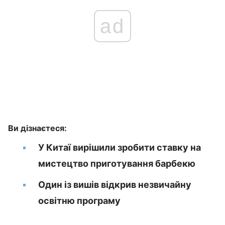
ad
Ви дізнаєтеся:
У Китаї вирішили зробити ставку на
мистецтво приготування барбекю
Один із вишів відкрив незвичайну
освітню програму