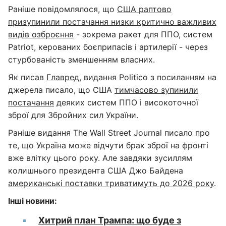
Раніше повідомлялося, що
США раптово
призупинили постачання низки критично важливих
видів озброєння
- зокрема ракет для ППО, систем
Patriot, керованих боєприпасів і артилерії - через
стурбованість зменшенням власних.
Як писав
Главред
, видання Politico з посиланням на
джерела писало, що США
тимчасово зупинили
постачання
деяких систем ППО і високоточної
зброї для Збройних сил України.
Раніше видання The Wall Street Journal писало про
те, що Україна може відчути брак зброї на фронті
вже влітку цього року. Але завдяки зусиллям
колишнього президента США Джо Байдена
американські поставки триватимуть до 2026 року
.
Інші новини:
Хитрий план Трампа: що буде з