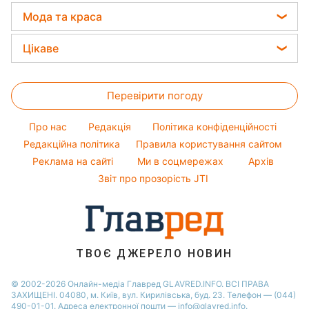
Магнітні бурі
Салати
Новини Дніпра
Софія Ротару
Курс валют
Мода та краса
Погода на сьогодні
Прості страви
Новини Тернополя
Ольга Сумська
Жіночі стрижки
Погода на завтра
Цікаве
Новини Житомира
Філіп Кіркоров
Фарбування волосся
Пилова буря
Новини Одеси
Головоломки
Олена Зеленська
Гарний манікюр
Перевірити погоду
Тести по картинці
Ані Лорак
Модні помилки
Оптичні ілюзії
Кейт Міддлтон
Про нас
Редакція
Політика конфіденційності
Новини моди
Народні прикмети
Алла Пугачова
Редакційна політика
Правила користування сайтом
Поради від Андре Тана
Реклама на сайті
Ми в соцмережах
Архів
Усе про шоу-бізнес
Максим Галкін
Звіт про прозорість JTI
Настя Каменських
Віталій Козловський
Потап
ТВОЄ ДЖЕРЕЛО НОВИН
© 2002-2026 Онлайн-медіа Главред GLAVRED.INFO. ВСІ ПРАВА
ЗАХИЩЕНІ. 04080, м. Київ, вул. Кирилівська, буд. 23. Телефон — (044)
490-01-01. Адреса електронної пошти — info@glavred.info.