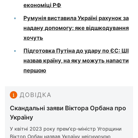
економіці РФ
Румунія виставила Україні рахунок за
надану допомогу: яке відшкодування
хочуть
Підготовка Путіна до удару по ЄС: ШІ
назвав країну, на яку можуть напасти
першою
ДОВІДКА
Скандальні заяви Віктора Орбана про
Україну
У квітні 2023 року прем'єр-міністр Угорщини
Віктор
Орбан назвав Україну неіснуючою