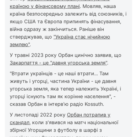
країною у фінансовому плані
. Мовляв, наша
країна безпосередньо залежить від союзників, і
якщо США та Європа припинять фінасування,
війна одразу ж закінчиться. Раніше він
стверджував, що
"Україна стає нічийною
землею"
.
У травні 2023 року Орбан цинічно заявив, що
Закарпаття - це "давня угорська земля"
.
"Втрати українців - це наші втрати... Там
живуть і угорці, частина України - це давня
угорська земля, яка тепер належить Україні, і
угорці існують там як корінне населення", -
сказав Орбан в інтерв'ю радіо Kossuth.
У листопаді 2022 року
Орбан потрапив у
скандал
, коли з'явився на матч національної
збірної Угорщини з футболу в шарфі з