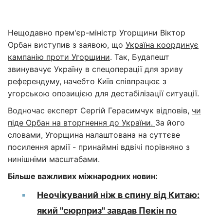
Нещодавно прем'єр-міністр Угорщини Віктор
Орбан виступив з заявою, що
Україна координує
кампанію проти Угорщини
. Так, Будапешт
звинувачує Україну в спецоперації для зриву
референдуму, начебто Київ співпрацює з
угорською опозицією для дестабілізації ситуації.
Водночас експерт Сергій Герасимчук відповів,
чи
піде Орбан на вторгнення до України.
За його
словами, Угорщина налаштована на суттєве
посилення армії - принаймні вдвічі порівняно з
нинішніми масштабами.
Більше важливих міжнародних новин:
Неочікуваний ніж в спину від Китаю:
який "сюрприз" завдав Пекін по