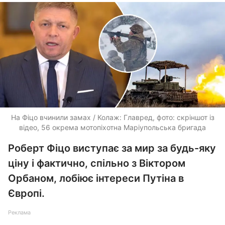
На Фіцо вчинили замах / Колаж: Главред, фото: скріншот із
відео, 56 окрема мотопіхотна Маріупольська бригада
Роберт Фіцо виступає за мир за будь-яку
ціну і фактично, спільно з Віктором
Орбаном, лобіює інтереси Путіна в
Європі.
Реклама