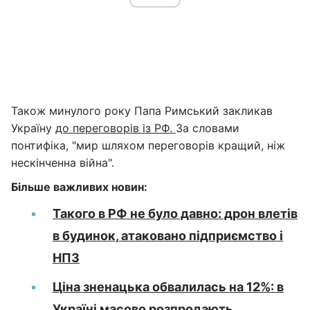
Також минулого року Папа Римський закликав
Україну
до переговорів із РФ.
За словами
понтифіка, "мир шляхом переговорів кращий, ніж
нескінченна війна".
Більше важливих новин:
Такого в РФ не було давно: дрон влетів
в будинок, атаковано підприємство і
НПЗ
Ціна зненацька обвалилась на 12%: в
Україні масово розпродають