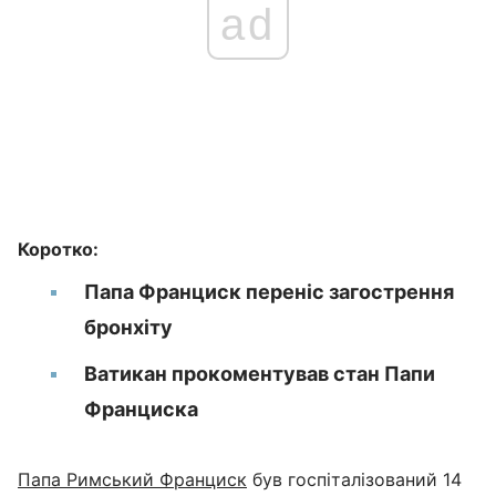
ad
Коротко:
Папа Франциск переніс загострення
бронхіту
Ватикан прокоментував стан Папи
Франциска
Папа Римський Франциск
був госпіталізований 14