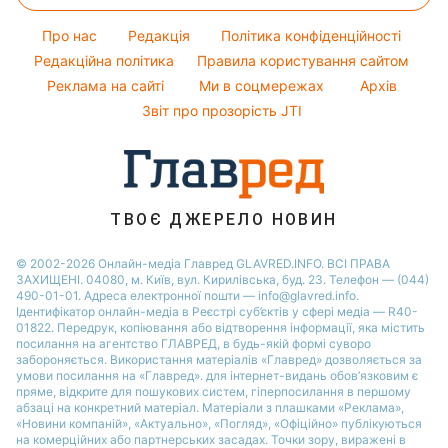
Потап
Новини Сум
Оптичні ілюзії
Поради від Андре Тана
Про нас
Редакція
Політика конфіденційності
Новини Дніпра
Народні прикмети
Редакційна політика
Правила користування сайтом
Новини Черкаси
Реклама на сайті
Ми в соцмережах
Архів
Усе про шоу-бізнес
Новини Тернополя
Звіт про прозорість JTI
Новини Рівного
Новини Житомира
Новини Запоріжжя
ТВОЄ ДЖЕРЕЛО НОВИН
Новини Одеси
© 2002-2026 Онлайн-медіа Главред GLAVRED.INFO. ВСІ ПРАВА
ЗАХИЩЕНІ. 04080, м. Київ, вул. Кирилівська, буд. 23. Телефон — (044)
490-01-01. Адреса електронної пошти — info@glavred.info.
Ідентифікатор онлайн-медіа в Реєстрі суб’єктів у сфері медіа — R40-
01822.
Передрук, копіювання або відтворення інформації, яка містить
посилання на агентство ГЛАВРЕД, в будь-якій формi суворо
забороняється. Використання матеріалів «Главред» дозволяється за
умови посилання на «Главред». для інтернет-видань обов’язковим є
пряме, відкрите для пошукових систем, гіперпосилання в першому
абзаці на конкретний матеріал. Матеріали з плашками «Реклама»,
«Новини компаній», «Актуально», «Погляд», «Офіційно» публікуються
на комерційних або партнерських засадах. Точки зору, виражені в