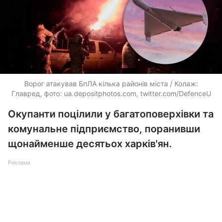
Ворог атакував БпЛА кілька районів міста / Колаж:
Главред, фото:
ua.depositphotos.com
, twitter.com/DefenceU
Окупанти поцілили у багатоповерхівки та
комунальне підприємство, поранивши
щонайменше десятьох харків'ян.
Реклама