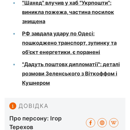
"Шахед" влучив у хаб "Укрпошти":
виникла пожежа, частина посилок
знищена
РФ завдала удару по Одесі:
пошкоджено транспорт, зупинку та
об’єкт енергетики, є поранені
"Дадуть поштовх дипломатії": деталі
розмови Зеленського з Віткоффом і
Кушнером
ДОВІДКА
Про персону: Ігор
Терехов