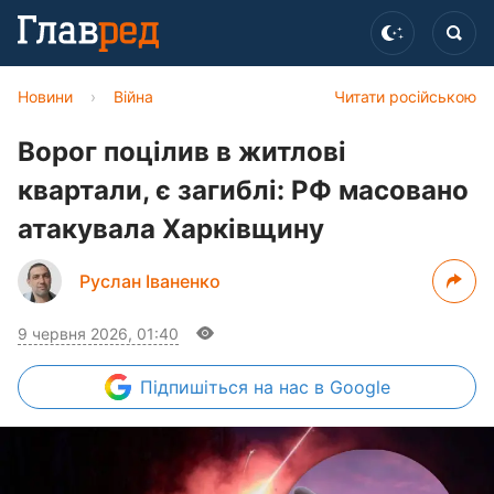
Новини
›
Війна
Читати російською
Ворог поцілив в житлові
квартали, є загиблі: РФ масовано
атакувала Харківщину
Руслан Іваненко
9 червня 2026, 01:40
Підпишіться
на нас в Google