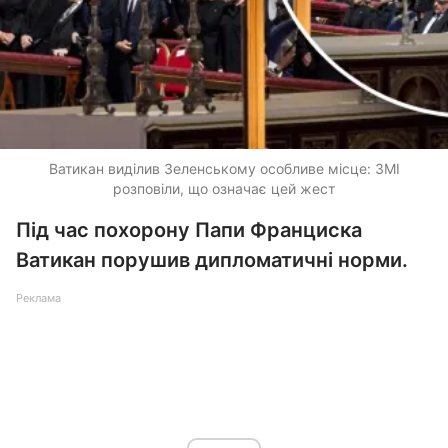
Ватикан виділив Зеленському особливе місце: ЗМІ
розповіли, що означає цей жест
Під час похорону Папи Франциска
Ватикан порушив дипломатичні норми.
Реклама