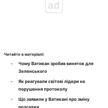
ad
Читайте в матеріалі:
Чому Ватикан зробив виняток для
Зеленського
Як реагували світові лідери на
порушення протоколу
Що заявили у Ватикані про зміну
розсадки