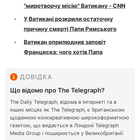
"миротворчу місію" Ватикану - CNN
У Ватикані розкрили остаточну
причину смерті Папи Римського
Ватикан оприлюднив заповіт
Франциска: чого хотів Папа
ДОВІДКА
Що відомо про The Telegraph?
The Daily Telegraph, відома в Інтернеті та в
інших місцях як The Telegraph, є британською
щоденною консервативною широкоформатною
газетою, що видається в Лондоні Telegraph
Media Group і поширюється у Великобританії