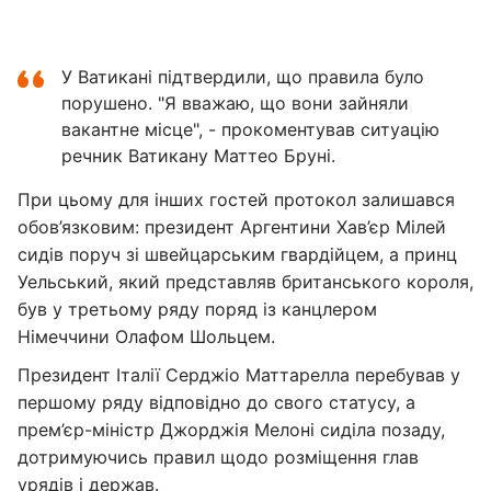
У Ватикані підтвердили, що правила було
порушено. "Я вважаю, що вони зайняли
вакантне місце", - прокоментував ситуацію
речник Ватикану Маттео Бруні.
При цьому для інших гостей протокол залишався
обов’язковим: президент Аргентини Хав’єр Мілей
сидів поруч зі швейцарським гвардійцем, а принц
Уельський, який представляв британського короля,
був у третьому ряду поряд із канцлером
Німеччини Олафом Шольцем.
Президент Італії Серджіо Маттарелла перебував у
першому ряду відповідно до свого статусу, а
прем’єр-міністр Джорджія Мелоні сиділа позаду,
дотримуючись правил щодо розміщення глав
урядів і держав.