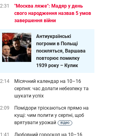
2:31
"Москва ляже": Мадяр у день
свого народження назвав 5 умов
завершення війни
Антиукраїнські
погроми в Польщі
посиляться, Варшава
повторює помилку
1939 року – Кулик
2:14
Місячний календар на 10–16
серпня: час долати небезпеку та
шукати успіх
2:09
Помідори тріскаються прямо на
кущі: чим полити у серпні, щоб
врятувати урожай
відео
1:41
Любовний гороскоп на 10–16