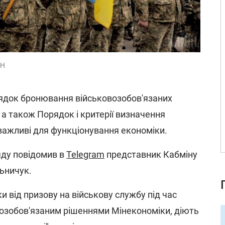
АН
рядок бронювання військовозобов'язаних
, а також Порядок і критерії визначення
 важливі для функціонування економіки.
яду повідомив в
Telegram
представник Кабміну
льничук.
и від призову на військову службу під час
овозобов'язаним рішеннями Мінекономіки, діють