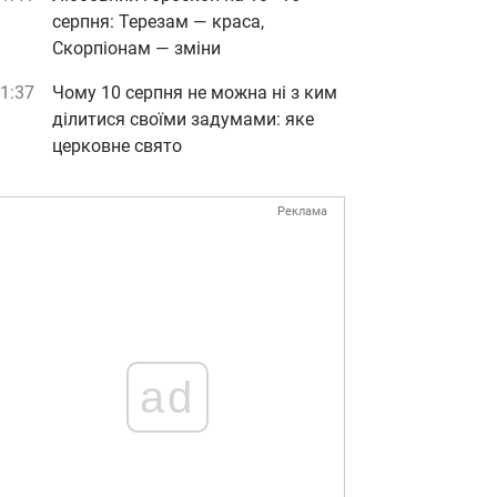
серпня: Терезам — краса,
Скорпіонам — зміни
1:37
Чому 10 серпня не можна ні з ким
ділитися своїми задумами: яке
церковне свято
Реклама
ad