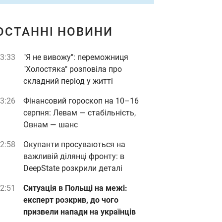
ОСТАННІ НОВИНИ
3:33
"Я не вивожу": переможниця
"Холостяка" розповіла про
складний період у житті
3:26
Фінансовий гороскоп на 10–16
серпня: Левам — стабільність,
Овнам — шанс
2:58
Окупанти просуваються на
важливій ділянці фронту: в
DeepState розкрили деталі
2:51
Ситуація в Польщі на межі:
експерт розкрив, до чого
призвели напади на українців