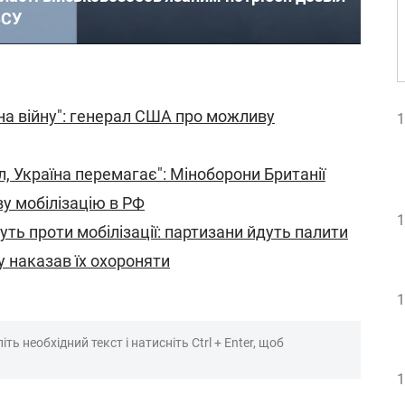
ЗСУ
на війну": генерал США про можливу
1
л, Україна перемагає": Міноборони Британії
ву мобілізацію в РФ
1
ть проти мобілізації: партизани йдуть палити
 наказав їх охороняти
1
ть необхідний текст і натисніть Ctrl + Enter, щоб
1