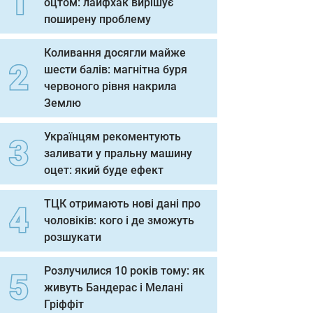
оцтом: лайфхак вирішує
поширену проблему
Коливання досягли майже
шести балів: магнітна буря
червоного рівня накрила
Землю
Українцям рекоментують
заливати у пральну машину
оцет: який буде ефект
ТЦК отримають нові дані про
чоловіків: кого і де зможуть
розшукати
Розлучилися 10 років тому: як
живуть Бандерас і Мелані
Гріффіт