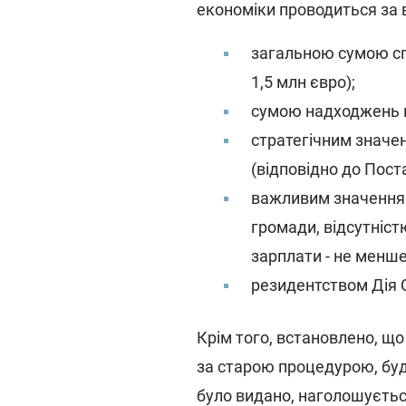
економіки проводиться за 
загальною сумою сп
1,5 млн євро);
сумою надходжень в 
стратегічним значен
(відповідно до Пост
важливим значенням
громади, відсутніст
зарплати - не менше
резидентством Дія С
Крім того, встановлено, щ
за старою процедурою, буд
було видано, наголошуєтьс