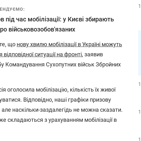
1
ЕНДУЄМО:
в під час мобілізації: у Києві збирають
про військовозобов'язаних
те, що
нову хвилю мобілізації в Україні можуть
 відповідної ситуації на фронті
, заявив
бу Командування Сухопутних військ Збройних
1
ія оголосила мобілізацію, кількість їх живої
уватися. Відповідно, наші графіки призову
 але наскільки-заздалегідь не можна сказати.
1
вже складаються з урахуванням мобілізації в
.
1