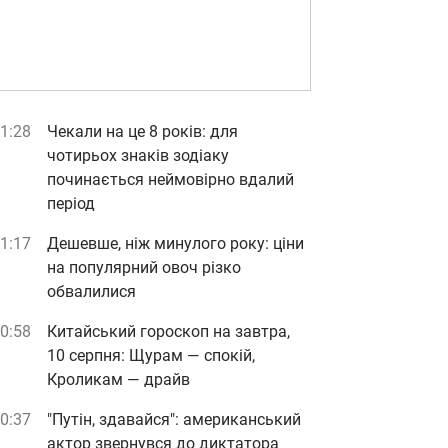
1:28
Чекали на це 8 років: для
чотирьох знаків зодіаку
починається неймовірно вдалий
період
1:17
Дешевше, ніж минулого року: ціни
на популярний овоч різко
обвалилися
0:58
Китайський гороскоп на завтра,
10 серпня: Щурам — спокій,
Кроликам — драйв
0:37
"Путін, здавайся": американський
актор звернувся до диктатора