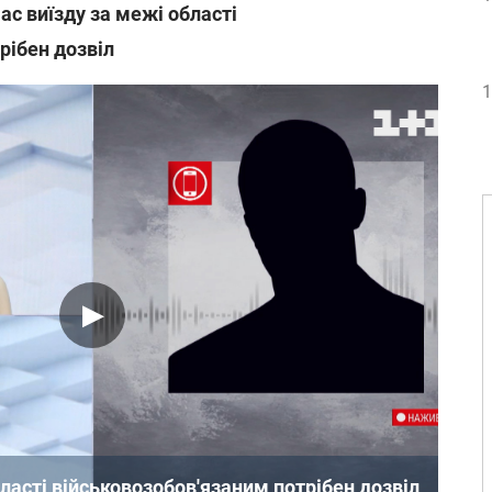
ас виїзду за межі області
рібен дозвіл
1
бласті військовозобов'язаним потрібен дозвіл