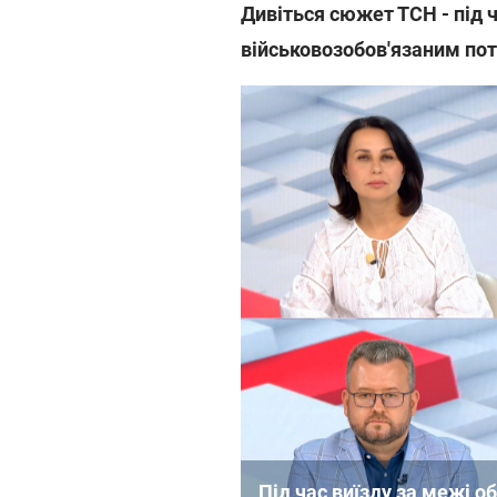
Дивіться сюжет ТСН - під ч
військовозобов'язаним пот
Під час виїзду за межі о