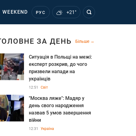
WEEKEND
+21°
РУС
ГОЛОВНЕ ЗА ДЕНЬ
Більше
Ситуація в Польщі на межі:
експерт розкрив, до чого
призвели напади на
українців
12:51
Світ
"Москва ляже": Мадяр у
день свого народження
назвав 5 умов завершення
війни
12:31
Україна