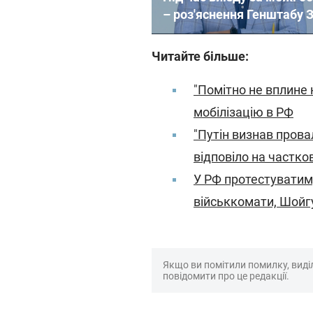
– роз'яснення Генштабу 
Читайте більше:
"Помітно не вплине 
мобілізацію в РФ
"Путін визнав прова
відповіло на частко
У РФ протестуватиму
військкомати, Шойгу
Якщо ви помітили помилку, виділі
повідомити про це редакції.