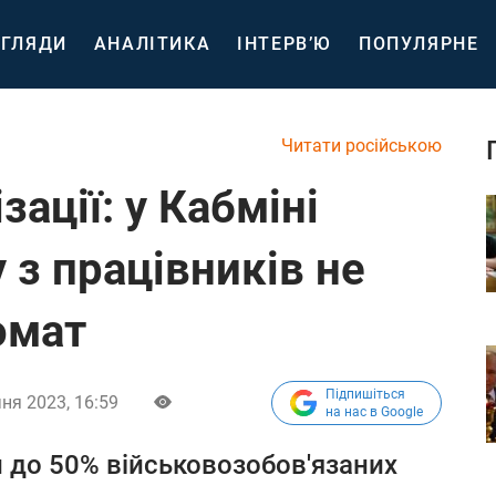
ГЛЯДИ
АНАЛІТИКА
ІНТЕРВ’Ю
ПОПУЛЯРНЕ
Читати російською
зації: у Кабміні
 з працівників не
омат
Підпишіться
чня 2023, 16:59
на нас в Google
 до 50% військовозобов'язаних