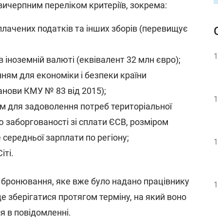
вичерпним переліком критеріїв, зокрема:
лачених податків та інших зборів (перевищує
1
іноземній валюті (еквівалент 32 млн євро);
ням для економіки і безпеки країни
анови КМУ № 83 від 2015);
1
 для задоволення потреб територіальної
ю заборгованості зі сплати ЄСВ, розміром
 середньої зарплати по регіону;
1
іті.
о бронювання, яке вже було надано працівнику
1
е зберігатися протягом терміну, на який воно
я в повідомленні.