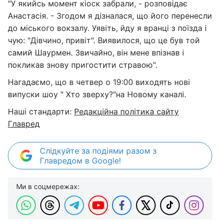
"У якийсь момент кіоск забрали, - розповідає
Анастасія. - Згодом я дізналася, що його перенесли
до міського вокзалу. Уявіть, йду я вранці з поїзда і
чую: "Дівчино, привіт". Виявилося, що це був той
самий Шаурмен. Звичайно, він мене впізнав і
покликав знову пригостити стравою".
Нагадаємо, що в четвер о 19:00 виходять нові
випуски шоу " Хто зверху?"на Новому каналі.
Наші стандарти:
Редакційна політика сайту
Главред
Слідкуйте за подіями разом з
Главредом в Google!
Ми в соцмережах: