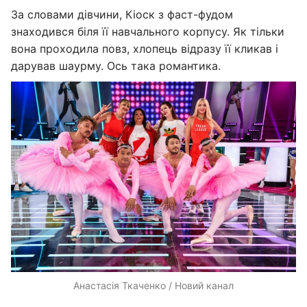
За словами дівчини, Кіоск з фаст-фудом
знаходився біля її навчального корпусу. Як тільки
вона проходила повз, хлопець відразу її кликав і
дарував шаурму. Ось така романтика.
Анастасія Ткаченко / Новий канал