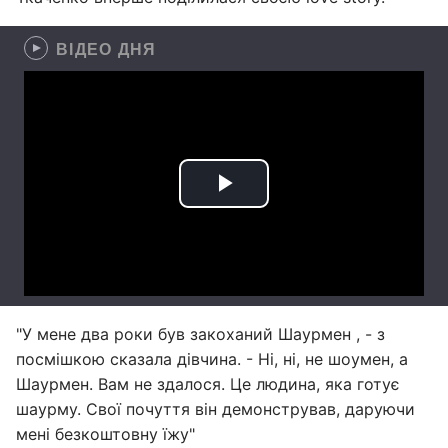
ВІДЕО ДНЯ
"У мене два роки був закоханий Шаурмен , - з
посмішкою сказала дівчина. - Ні, ні, не шоумен, а
Шаурмен. Вам не здалося. Це людина, яка готує
шаурму. Свої почуття він демонстрував, даруючи
мені безкоштовну їжу"