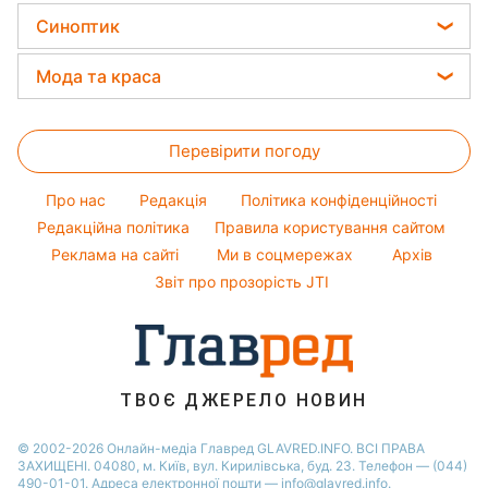
Прибирання
Новини Львова
Ціни на продукти
Оптичні ілюзії
Синоптик
Ані Лорак
Авто
Новини Дніпра
Грошова допомога
Народні прикмети
Кейт Міддлтон
Прогноз погоди
Прання
Мода та краса
Новини Тернополя
Тарифи
Алла Пугачова
Магнітні бурі
Кімнатні рослини
Новини Житомира
Жіночі стрижки
Курс валют
Максим Галкін
Погода на сьогодні
Новини Харкова
Перевірити погоду
Фарбування волосся
Настя Каменських
Погода на завтра
Новини Одеси
Гарний манікюр
Про нас
Редакція
Політика конфіденційності
Пилова буря
Новини Полтави
Модні помилки
Редакційна політика
Правила користування сайтом
Реклама на сайті
Ми в соцмережах
Архів
Новини моди
Звіт про прозорість JTI
Поради від Андре Тана
ТВОЄ ДЖЕРЕЛО НОВИН
© 2002-2026 Онлайн-медіа Главред GLAVRED.INFO. ВСІ ПРАВА
ЗАХИЩЕНІ. 04080, м. Київ, вул. Кирилівська, буд. 23. Телефон — (044)
490-01-01. Адреса електронної пошти — info@glavred.info.