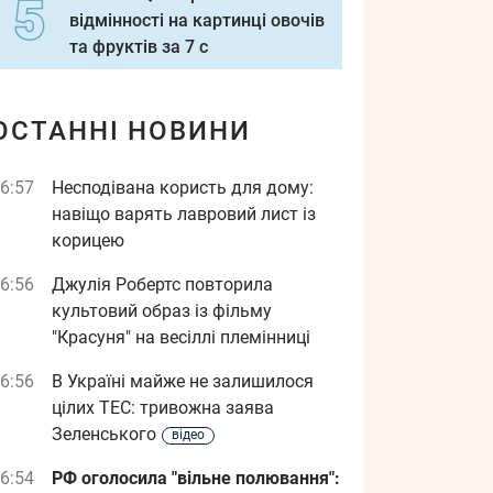
відмінності на картинці овочів
та фруктів за 7 с
ОСТАННІ НОВИНИ
6:57
Несподівана користь для дому:
навіщо варять лавровий лист із
корицею
6:56
Джулія Робертс повторила
культовий образ із фільму
"Красуня" на весіллі племінниці
6:56
В Україні майже не залишилося
цілих ТЕС: тривожна заява
Зеленського
відео
6:54
РФ оголосила "вільне полювання":