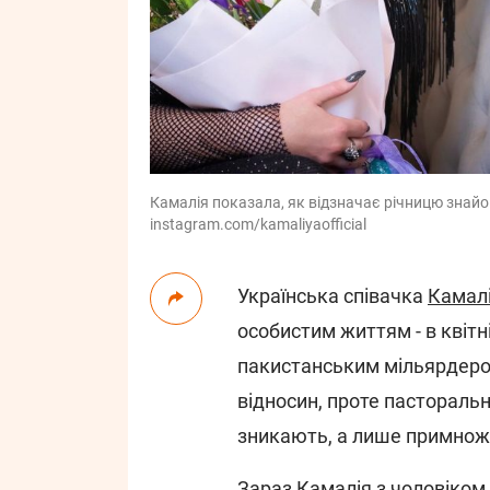
Камалія показала, як відзначає річницю знайо
instagram.com/kamaliyaofficial
Українська співачка
Камал
особистим життям - в квітн
пакистанським мільярдеро
відносин, проте пасторальн
зникають, а лише примнож
Зараз Камалія з чоловіком