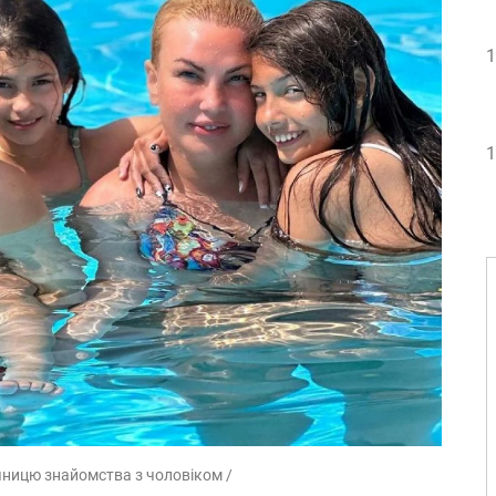
1
1
чницю знайомства з чоловіком /