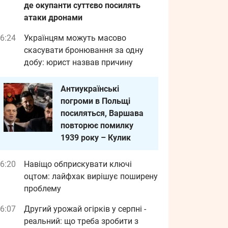
де окупанти суттєво посилять
атаки дронами
6:24
Українцям можуть масово
скасувати бронювання за одну
добу: юрист назвав причину
Антиукраїнські
погроми в Польщі
посиляться, Варшава
повторює помилку
1939 року – Кулик
6:20
Навіщо обприскувати ключі
оцтом: лайфхак вирішує поширену
проблему
6:07
Другий урожай огірків у серпні -
реальний: що треба зробити з