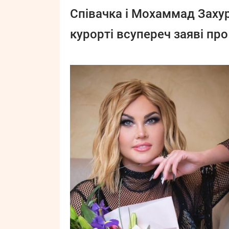
Співачка і Мохаммад Захур
курорті всупереч заяві пр