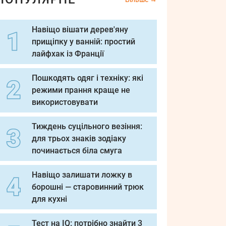
Навіщо вішати дерев'яну
прищіпку у ванній: простий
лайфхак із Франції
Пошкодять одяг і техніку: які
режими прання краще не
використовувати
Тиждень суцільного везіння:
для трьох знаків зодіаку
починається біла смуга
Навіщо залишати ложку в
борошні — старовинний трюк
для кухні
Тест на IQ: потрібно знайти 3