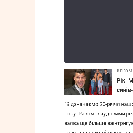
РЕКОМ
Рікі 
синів-
"Відзначаємо 20-річчя нашо
року. Разом із чудовими рез
заява ще більше заінтригу
розставанням мільярдера і