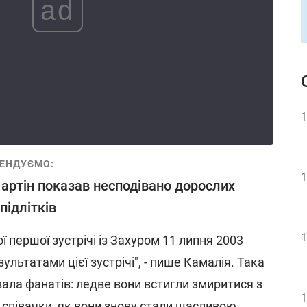
ad
1
ЕНДУЄМО:
1
Мартін показав несподівано дорослих
підлітків
1
ї першої зустрічі із Захуром 11 липня 2003
ультатами цієї зустрічі", - пише Камалія. Така
вала фанатів: ледве вони встигли змиритися з
1
 співачки, як вони знову стали щасливою