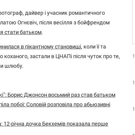
фотограф, дайвер і учасник романтичного
Златою Огнєвіч, після весілля з бойфрендом
ся стати батьком
.
нилася в пікантному становищі
, коли її та
о коханого, застали в ЦНАПі після чуток про те,
1
ми шлюбу.
1
кі": Борис Джонсон восьмий раз став батьком
піла побої: Соловій розповіла про абьюзивні
1
: 12-річна дочка Бекхемів показала перше