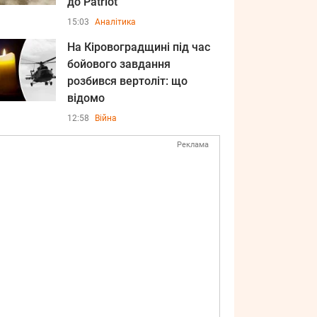
до Patriot
15:03
Аналітика
На Кіровоградщині під час
бойового завдання
розбився вертоліт: що
відомо
12:58
Війна
Реклама