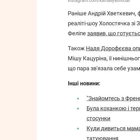
instagram.com/kamaliyaofficial
Раніше Андрій Хветкевич, 
реаліті-шоу Холостячка зі 
Феліпе
заявив, що готуєть
Також
Надя Дорофєєва опи
Мішу Кацуріна, її нинішньог
що пара зв'язала себе уза
Інші новини:
"Знайомтесь з Френ
Була коханкою і тер
стосунки
Куди дивиться мама
татуювання