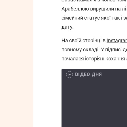
Арабеллою вирушили на літн
сімейний статус якої так і
дату.
На своїй сторінці в
Instagr
повному складі. У підписі 
почалася історія її кохання
ВІДЕО ДНЯ