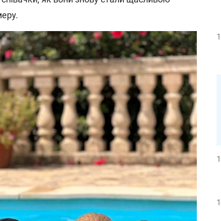
меру.
1
1
1