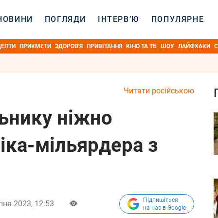
НОВИНИ
ПОГЛЯДИ
ІНТЕРВ’Ю
ПОПУЛЯРНЕ
ЦЕПТИ
ПРИКМЕТИ
ЗДОРОВ'Я
ПРИВІТАННЯ
КІНО ТА ТБ
ШОУ
ЛАЙФХАКИ
С
Читати російською
льнику ніжно
іка-мільярдера з
Підпишіться
пня 2023, 12:53
на нас в Google