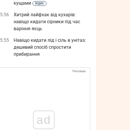
кущами
відео
5:56
Хитрий лайфхак від кухарів:
навіщо кидати сірники під час
варіння яєць
5:55
Навіщо кидати лід і сіль в унітаз:
дешевий спосіб спростити
прибирання
Реклама
ad