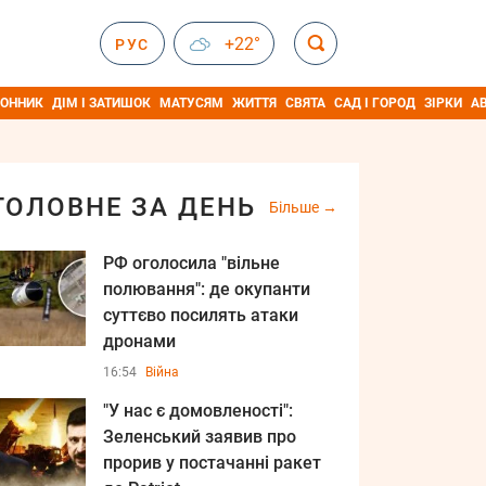
+22°
РУС
ОННИК
ДІМ І ЗАТИШОК
МАТУСЯМ
ЖИТТЯ
СВЯТА
САД І ГОРОД
ЗІРКИ
А
ГОЛОВНЕ ЗА ДЕНЬ
Більше
РФ оголосила "вільне
полювання": де окупанти
суттєво посилять атаки
дронами
16:54
Війна
"У нас є домовленості":
Зеленський заявив про
прорив у постачанні ракет