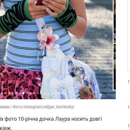
1
яжем / Фото Instagram/edgar_kaminskyi
1
іх фото 10-річна дочка Лаура носить довгі
1
кіяж.