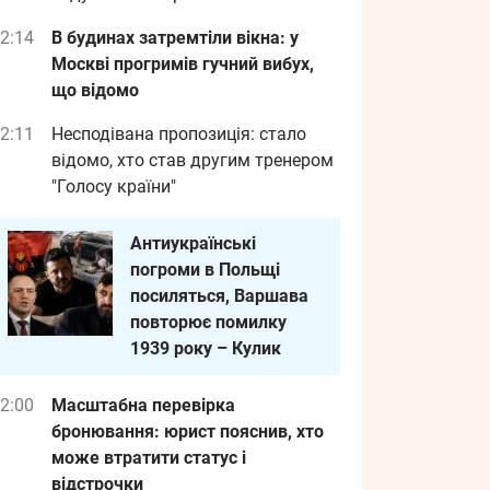
2:14
В будинах затремтіли вікна: у
Москві прогримів гучний вибух,
що відомо
2:11
Несподівана пропозиція: стало
відомо, хто став другим тренером
"Голосу країни"
Антиукраїнські
погроми в Польщі
посиляться, Варшава
повторює помилку
1939 року – Кулик
2:00
Масштабна перевірка
бронювання: юрист пояснив, хто
може втратити статус і
відстрочки