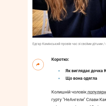
Едгар Камінський провів час зі своїми дітьми 
Коротко:
Як виглядає дочка 
Що вона одягла
Колишній чоловік
популярн
гурту "НеАнгели" Слави Кам