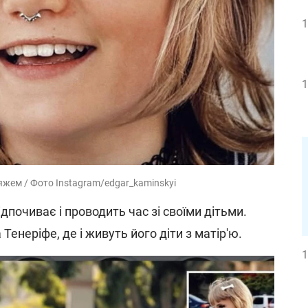
1
1
яжем / Фото Instagram/edgar_kaminskyi
ідпочиває і проводить час зі своїми дітьми.
 Тенеріфе, де і живуть його діти з матір'ю.
1