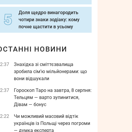
Доля щедро винагородить
чотири знаки зодіаку: кому
почне щастити в усьому
ОСТАННІ НОВИНИ
2:37
Знахідка зі сміттєзвалища
зробила сім’ю мільйонерами: що
вони відшукали
2:37
Гороскоп Таро на завтра, 8 серпня:
Тельцям — варто зупинитися,
Дівам — бонус
2:22
Чи можливий масовий відтік
українців із Польщі через погроми
— думка експерта