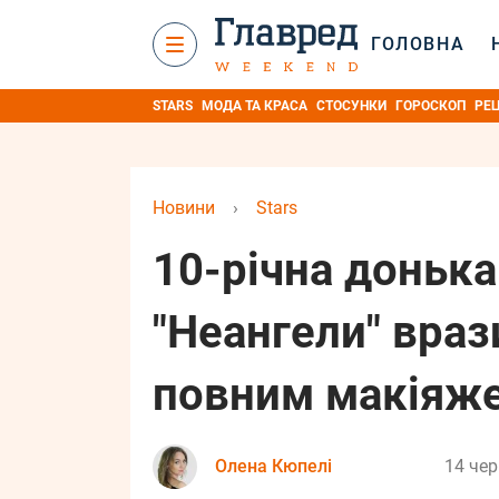
ГОЛОВНА
STARS
МОДА ТА КРАСА
СТОСУНКИ
ГОРОСКОП
РЕ
Новини
›
Stars
10-річна донька
"Неангели" враз
повним макіяже
Олена Кюпелі
14 чер