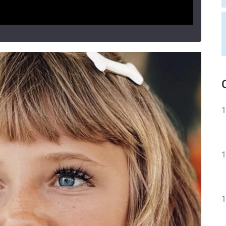
1
1
1