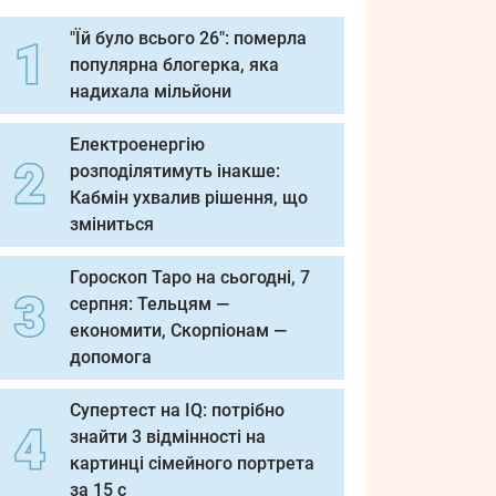
"Їй було всього 26": померла
популярна блогерка, яка
надихала мільйони
Електроенергію
розподілятимуть інакше:
Кабмін ухвалив рішення, що
зміниться
Гороскоп Таро на сьогодні, 7
серпня: Тельцям —
економити, Скорпіонам —
допомога
Супертест на IQ: потрібно
знайти 3 відмінності на
картинці сімейного портрета
за 15 с