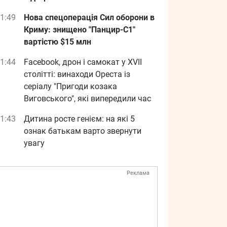
1:49
Нова спецоперація Сил оборони в
Криму: знищено "Панцир-С1"
вартістю $15 млн
1:44
Facebook, дрон і самокат у XVII
столітті: винаходи Ореста із
серіалу "Пригоди козака
Виговського", які випередили час
1:43
Дитина росте генієм: на які 5
ознак батькам варто звернути
увагу
Реклама