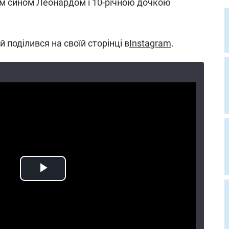
ним сином Леонардом і 10-річною дочкою
поділився на своїй сторінці в
Instagram
.