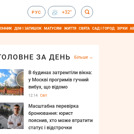
+32°
РУС
ОННИК
ДІМ І ЗАТИШОК
МАТУСЯМ
ЖИТТЯ
СВЯТА
САД І ГОРОД
ЗІРКИ
А
ГОЛОВНЕ ЗА ДЕНЬ
Більше
В будинах затремтіли вікна:
у Москві прогримів гучний
вибух, що відомо
12:14
Світ
Масштабна перевірка
бронювання: юрист
пояснив, хто може втратити
статус і відстрочки