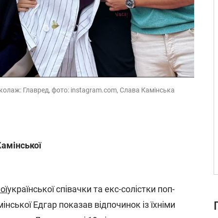
/ колаж: Главред, фото: instagram.com, Слава Камінська
Камінської
ої
української співачки та екс-солістки поп-
інської Едгар показав відпочинок із їхніми