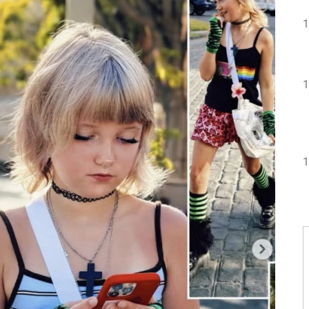
1
1
1