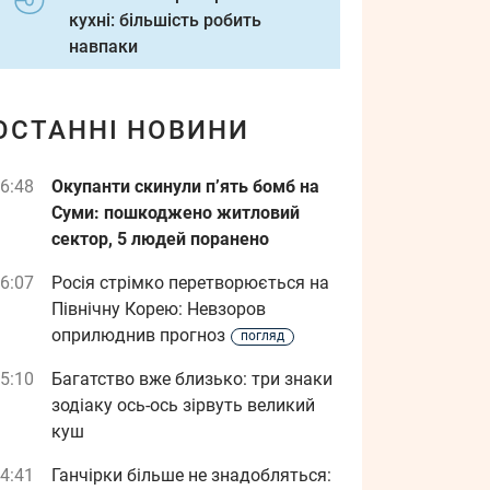
кухні: більшість робить
навпаки
ОСТАННІ НОВИНИ
6:48
Окупанти скинули п’ять бомб на
Суми: пошкоджено житловий
сектор, 5 людей поранено
6:07
Росія стрімко перетворюється на
Північну Корею: Невзоров
оприлюднив прогноз
погляд
5:10
Багатство вже близько: три знаки
зодіаку ось-ось зірвуть великий
куш
4:41
Ганчірки більше не знадобляться: