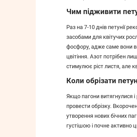
Чим підживити пет
Раз на 7-10 днів петунії 
засобами для квітучих росл
фосфору, адже саме вони в
цвітіння. Азот потрібен ли
стимулює ріст листя, але к
Коли обрізати пету
Якщо пагони витягнулися і
провести обрізку. Вкороче
утворення нових бічних паг
густішою і почне активно ц