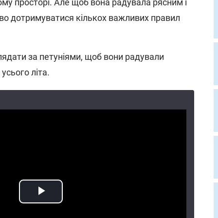
ому просторі. Але щоб вона радувала рясним і
иво дотримуватися кількох важливих правил
глядати за петуніями, щоб вони радували
усього літа.