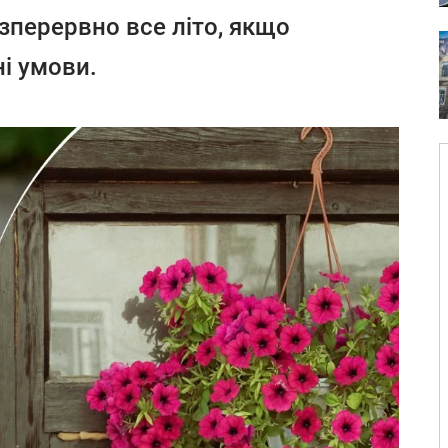
езперервно все літо, якщо
і умови.