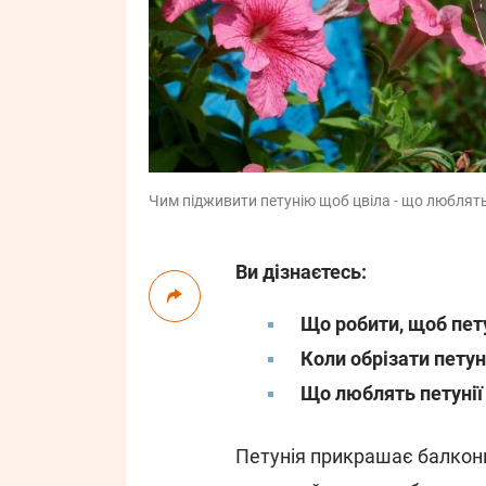
Чим підживити петунію щоб цвіла - що люблять п
Ви дізнаєтесь:
Що робити, щоб пету
Коли обрізати пету
Що люблять петунії
Петунія прикрашає балкони