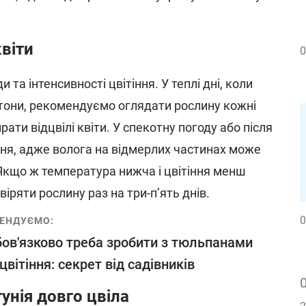
квіти
0
 та інтенсивності цвітіння. У теплі дні, коли
тони, рекомендуємо оглядати рослину кожні
рати відцвілі квіти. У спекотну погоду або після
ня, адже волога на відмерлих частинах може
 Якщо ж температура нижча і цвітіння менш
іряти рослину раз на три-п’ять днів.
0
ЕНДУЄМО:
ов'язково треба зробити з тюльпанами
 цвітіння: секрет від садівників
унія довго цвіла