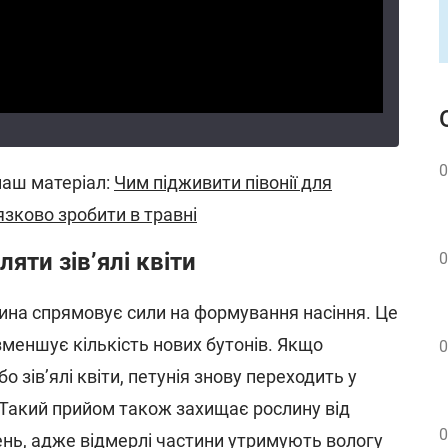
0
аш матеріал:
Чим підживити півонії для
язково зробити в травні
яти зів’ялі квіти
0
лина спрямовує сили на формування насіння. Це
зменшує кількість нових бутонів. Якщо
0
о зів’ялі квіти, петунія знову переходить у
 Такий прийом також захищає рослину від
0
нь, адже відмерлі частини утримують вологу