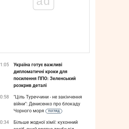
ad
1:05
Україна готує важливі
дипломатичні кроки для
посилення ППО: Зеленський
розкрив деталі
0:58
"Ціль Туреччини - не закінчення
війни": Денисенко про блокаду
Чорного моря
погляд
0:34
Більше жодної хімії: кухонний