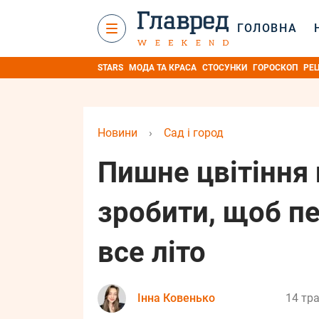
ГОЛОВНА
STARS
МОДА ТА КРАСА
СТОСУНКИ
ГОРОСКОП
РЕ
Новини
›
Сад і город
Пишне цвітіння
зробити, щоб пе
все літо
Інна Ковенько
14 тра