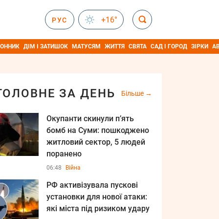
+16°
РУС
ОННИК
ДІМ І ЗАТИШОК
МАТУСЯМ
ЖИТТЯ
СВЯТА
САД І ГОРОД
ЗІРКИ
А
ГОЛОВНЕ ЗА ДЕНЬ
Більше
Окупанти скинули п’ять
бомб на Суми: пошкоджено
житловий сектор, 5 людей
поранено
06:48
Війна
РФ активізувала пускові
установки для нової атаки:
які міста під ризиком удару