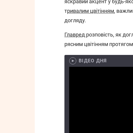
яскравий акцент у будь-як
т
ривалим цвітінням
, важл
догляду.
Главред
розповість, як до
рясним цвітінням протягом 
ВІДЕО ДНЯ