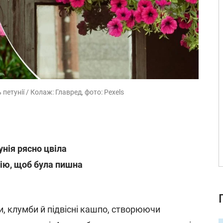
етунії / Колаж: Главред, фото: Pexels
нія рясно цвіла
нію, щоб була пишна
, клумби й підвісні кашпо, створюючи