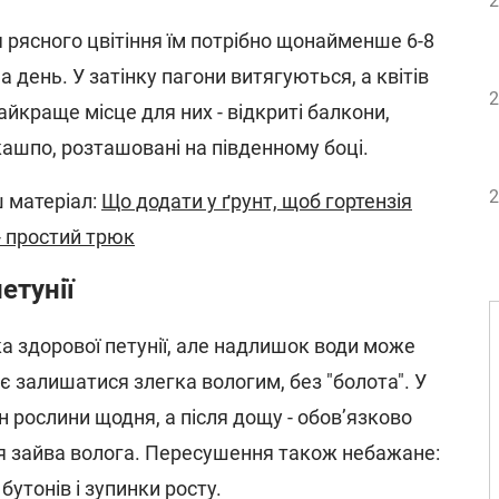
2
 рясного цвітіння їм потрібно щонайменше 6-8
 день. У затінку пагони витягуються, а квітів
2
йкраще місце для них - відкриті балкони,
 кашпо, розташовані на південному боці.
2
 матеріал:
Що додати у ґрунт, щоб гортензія
- простий трюк
етунії
а здорової петунії, але надлишок води може
є залишатися злегка вологим, без "болота". У
н рослини щодня, а після дощу - обов’язково
я зайва волога. Пересушення також небажане:
бутонів і зупинки росту.