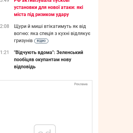
3:49
РФ активізувала пускові
установки для нової атаки: які
міста під ризиком удару
2:08
Щури й миші втікатимуть як від
вогню: яка спеція з кухні відлякує
гризунів
відео
1:21
"Відчують вдома": Зеленський
пообіцяв окупантам нову
відповідь
Реклама