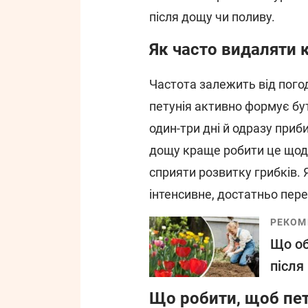
після дощу чи поливу.
Як часто видаляти 
Частота залежить від погоди
петунія активно формує бу
один-три дні й одразу приби
дощу краще робити це щод
сприяти розвитку грибків.
інтенсивне, достатньо перев
РЕКОМ
Що об
після
Що робити, щоб пет