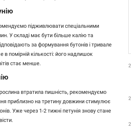
унію
рекомендуємо підживлювати спеціальними
ин. У складі має бути більше калію та
ідповідають за формування бутонів і тривале
ше в помірній кількості: його надлишок
вітів стає менше.
2
нію
 рослина втратила пишність, рекомендуємо
2
ння приблизно на третину довжини стимулює
онів. Уже через 1-2 тижні петунія знову стане
вісти.
2