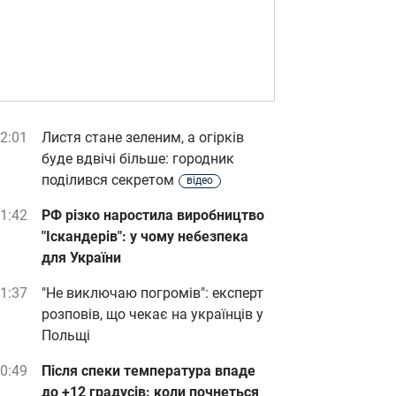
2:01
Листя стане зеленим, а огірків
буде вдвічі більше: городник
поділився секретом
відео
1:42
РФ різко наростила виробництво
"Іскандерів": у чому небезпека
для України
1:37
"Не виключаю погромів": експерт
розповів, що чекає на українців у
Польщі
0:49
Після спеки температура впаде
до +12 градусів: коли почнеться