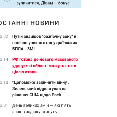
зупинитися, Дівам — бонус
ОСТАННІ НОВИНИ
3:32
Путін знайшов "безпечну зону" й
панічно уникає атак українських
БПЛА - ЗМІ
3:14
РФ готова до нового масованого
удару: які області можуть стати
ціллю атаки
3:10
"Допоможе закінчити війну":
Зеленський відреагував на
рішення США щодо Росії
3:01
День великих змін — які п'ять
знаків зодіаку стануть