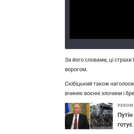
За його словами, ці страх
ворогом.
Скібіцький також наголосив
вчиняє воєнні злочини і бр
РЕКОМ
Путін
готує