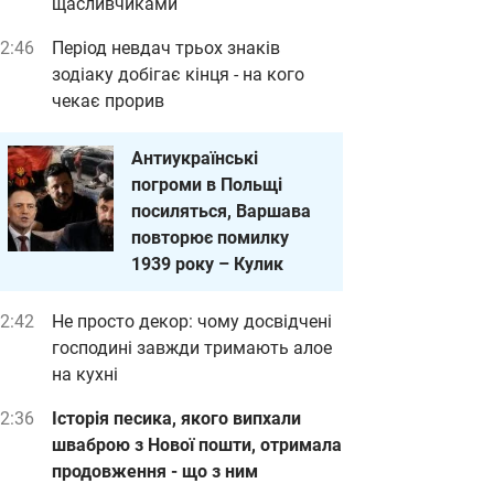
щасливчиками
2:46
Період невдач трьох знаків
зодіаку добігає кінця - на кого
чекає прорив
Антиукраїнські
погроми в Польщі
посиляться, Варшава
повторює помилку
1939 року – Кулик
2:42
Не просто декор: чому досвідчені
господині завжди тримають алое
на кухні
2:36
Історія песика, якого випхали
шваброю з Нової пошти, отримала
продовження - що з ним