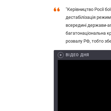
"Керівництво Росії бо
дестабілізація режиму
всередині держави-аг
багатонаціональна кра
розвалу РФ, тобто збер
ВІДЕО ДНЯ