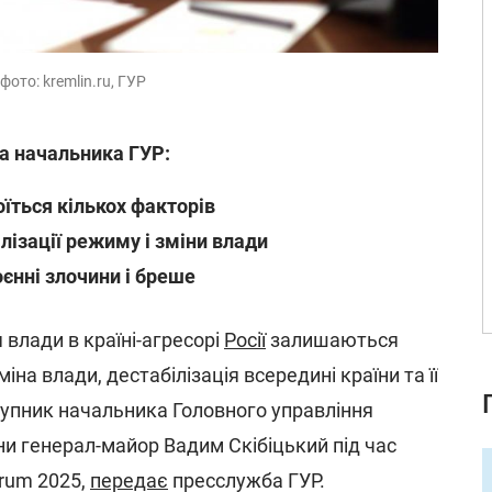
фото: kremlin.ru, ГУР
ка начальника ГУР:
оїться кількох факторів
лізації режиму і зміни влади
єнні злочини і бреше
влади в країні-агресорі
Росії
залишаються
іна влади, дестабілізація всередині країни та її
тупник начальника Головного управління
ни генерал-майор Вадим Скібіцький під час
orum 2025,
передає
пресслужба ГУР.