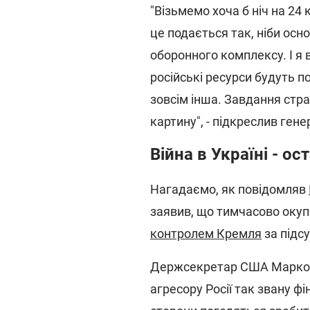
"Візьмемо хоча б ніч на 24 
це подається так, ніби ос
оборонного комплексу. І я
російські ресурси будуть п
зовсім інша. Завдання стр
картину", - підкреслив ген
Війна в Україні - ос
Нагадаємо, як повідомляв
заявив, що тимчасово оку
контролем Кремля
за підс
Держсекретар США Марко Р
агресору Росії так звану ф