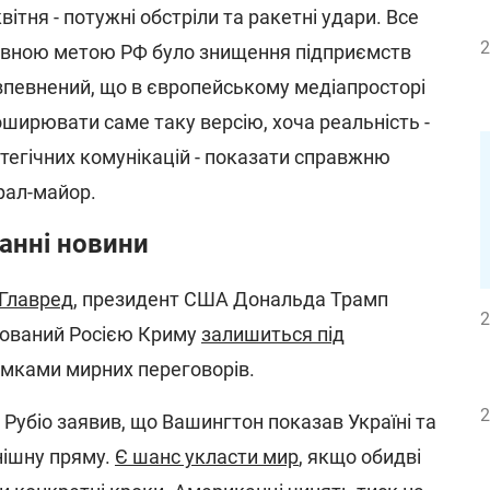
квітня - потужні обстріли та ракетні удари. Все
2
новною метою РФ було знищення підприємств
 впевнений, що в європейському медіапросторі
оширювати саме таку версію, хоча реальність -
атегічних комунікацій - показати справжню
ерал-майор.
танні новини
Главред
, президент США Дональда Трамп
2
пований Росією Криму
залишиться під
умками мирних переговорів.
2
убіо заявив, що Вашингтон показав Україні та
інішну пряму.
Є шанс укласти мир
, якщо обидві