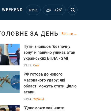
WEEKEND
+26°
РУС
ГОЛОВНЕ ЗА ДЕНЬ
Більше
Путін знайшов "безпечну
зону" й панічно уникає атак
українських БПЛА - ЗМІ
23:32
Світ
РФ готова до нового
масованого удару: які
області можуть стати ціллю
атаки
23:14
Україна
"Допоможе закінчити