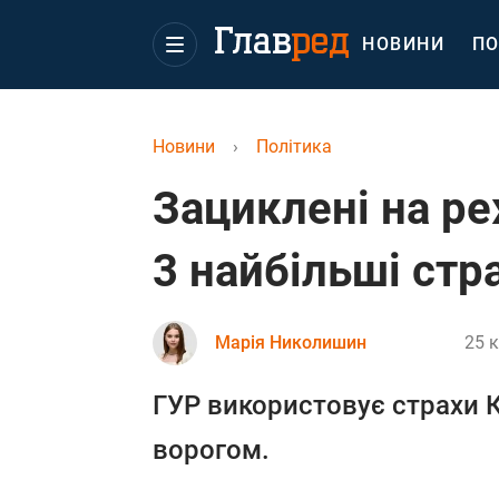
НОВИНИ
ПО
Новини
›
Політика
Зациклені на ре
3 найбільші стр
Марія Николишин
25 к
ГУР використовує страхи К
ворогом.