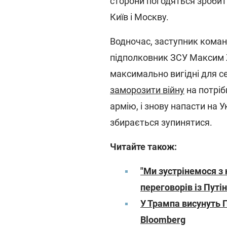
сторони погодяться зробит
Київ і Москву.
Водночас, заступник коман
підполковник ЗСУ Максим Ж
максимально вигідні для с
заморозити війну
на потріб
армію, і знову напасти на 
збирається зупинятися.
Читайте також:
"Ми зустрінемося з 
переговорів із Путі
У Трампа висунуть Пу
Bloomberg