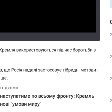
2
и Кремля використовуються під час боротьби з
2
, що Росія надалі застосовує гібридні методи -
еше.
2
ЕНДУЄМО:
 наступатиме по всьому фронту: Кремль
2
 нові "умови миру"