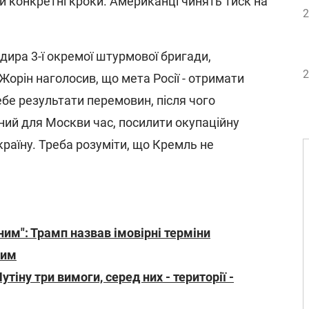
и конкретні кроки. Американці чинять тиск на
2
дира 3-ї окремої штурмової бригади,
2
орін наголосив, що мета Росії - отримати
ебе результати перемовин, після чого
ний для Москви час, посилити окупаційну
Україну. Треба розуміти, що Кремль не
ним": Трамп назвав імовірні терміни
ним
тіну три вимоги, серед них - території -