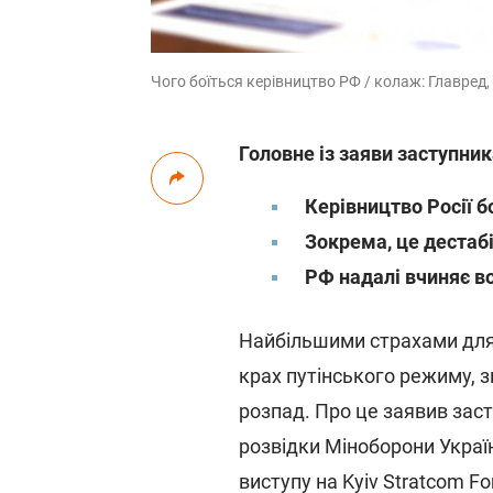
Чого боїться керівництво РФ / колаж: Главред, 
Головне із заяви заступни
Керівництво Росії б
Зокрема, це дестабі
РФ надалі вчиняє во
Найбільшими страхами для 
крах путінського режиму, зм
розпад. Про це заявив зас
розвідки Міноборони Украї
виступу на Kyiv Stratcom F