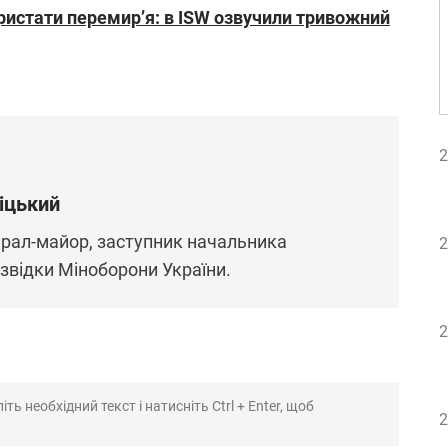
ристати перемир’я: в ISW озвучили тривожний
2
іцький
ерал-майор, заступник начальника
2
звідки Міноборони України.
2
ть необхідний текст і натисніть Ctrl + Enter, щоб
2