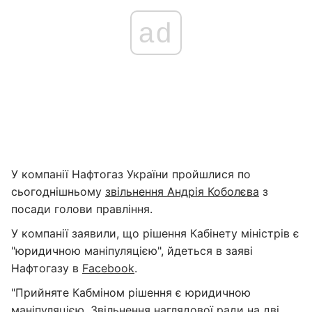
ad
У компанії Нафтогаз України пройшлися по
сьогоднішньому
звільнення Андрія Коболєва
з
посади голови правління.
У компанії заявили, що рішення Кабінету міністрів є
"юридичною маніпуляцією", йдеться в заяві
Нафтогазу в
Facebook
.
"Прийняте Кабміном рішення є юридичною
маніпуляцією. Звільнення наглядової ради на дві