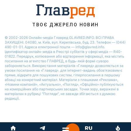
Філіп Кіркоров
ТВОЄ ДЖЕРЕЛО НОВИН
© 2002-2026 Онлайн-медіа Главред GLAVRED.INFO. ВСІ ПРАВА
ЗАХИЩЕНІ. 04080, м. Київ, вул. Кирилівська, буд. 23. Телефон — (044)
490-01-01. Адреса електронної пошти — info@glavred.info.
Ідентифікатор онлайн-медіа в Реєстрі суб’єктів у сфері медіа — R40-
01822.
Передрук, копіювання або відтворення інформації, яка містить
посилання на агентство ГЛАВРЕД, в будь-якій формi суворо
забороняється. Використання матеріалів «Главред» дозволяється за
умови посилання на «Главред». для інтернет-видань обов’язковим є
пряме, відкрите для пошукових систем, гіперпосилання в першому
абзаці на конкретний матеріал. Матеріали з плашками «Реклама»,
«Новини компаній», «Актуально», «Погляд», «Офіційно» публікуються
на комерційних або партнерських засадах. Точки зору, виражені в
матеріалах в рубриці "Погляди", не завжди збігаються з думкою
редакції.