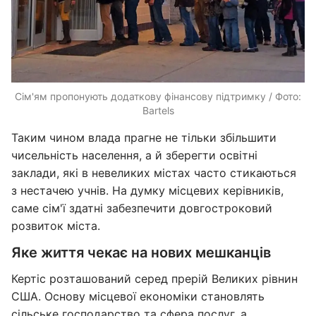
Сім'ям пропонують додаткову фінансову підтримку / Фото:
Bartels
Таким чином влада прагне не тільки збільшити
чисельність населення, а й зберегти освітні
заклади, які в невеликих містах часто стикаються
з нестачею учнів. На думку місцевих керівників,
саме сім'ї здатні забезпечити довгостроковий
розвиток міста.
Яке життя чекає на нових мешканців
Кертіс розташований серед прерій Великих рівнин
США. Основу місцевої економіки становлять
сільське господарство та сфера послуг, а