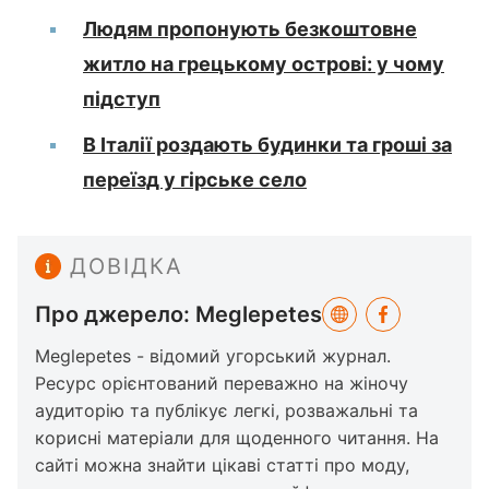
Людям пропонують безкоштовне
житло на грецькому острові: у чому
підступ
В Італії роздають будинки та гроші за
переїзд у гірське село
ДОВІДКА
Про джерело: Meglepetes
Meglepetes - відомий угорський журнал.
Ресурс орієнтований переважно на жіночу
аудиторію та публікує легкі, розважальні та
корисні матеріали для щоденного читання. На
сайті можна знайти цікаві статті про моду,