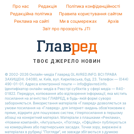
Гарний манікюр
Алла Пугачова
Про нас
Редакція
Політика конфіденційності
Пилова буря
Модні помилки
Редакційна політика
Правила користування сайтом
Максим Галкін
Реклама на сайті
Ми в соцмережах
Архів
Новини моди
Настя Каменських
Звіт про прозорість JTI
Поради від Андре Тана
ТВОЄ ДЖЕРЕЛО НОВИН
© 2002-2026 Онлайн-медіа Главред GLAVRED.INFO. ВСІ ПРАВА
ЗАХИЩЕНІ. 04080, м. Київ, вул. Кирилівська, буд. 23. Телефон — (044)
490-01-01. Адреса електронної пошти — info@glavred.info.
Ідентифікатор онлайн-медіа в Реєстрі суб’єктів у сфері медіа — R40-
01822.
Передрук, копіювання або відтворення інформації, яка містить
посилання на агентство ГЛАВРЕД, в будь-якій формi суворо
забороняється. Використання матеріалів «Главред» дозволяється за
умови посилання на «Главред». для інтернет-видань обов’язковим є
пряме, відкрите для пошукових систем, гіперпосилання в першому
абзаці на конкретний матеріал. Матеріали з плашками «Реклама»,
«Новини компаній», «Актуально», «Погляд», «Офіційно» публікуються
на комерційних або партнерських засадах. Точки зору, виражені в
матеріалах в рубриці "Погляди", не завжди збігаються з думкою