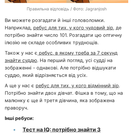
Правильна відповідь / Фото: Jagranjosh
Ви можете розгадати й інші головоломки.
Наприклад,
ребус для тих, у кого чудовий зір
, де
потрібно знайти число 101. Розгадати цю оптичну
ілюзію не складе особливих труднощів.
Також у нас є
ребус, в якому треба за 7 секунд
знайти суддю
. На перший погляд, усі судді на
зображенні - однакові. Але потрібно відшукати
суддю, який відрізняється від усіх.
А ще у нас є
ребус для тих, у кого відмінний зір
.
Потрібно знайти двох дівчат. Фішка в тому, що на
малюнку є ще й третя дівчина, яка зображена
праворуч.
Інші ребуси:
Тест на IQ: потрібно знайти 3