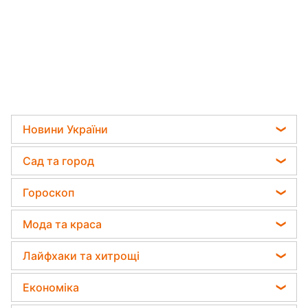
Новини України
Телеграм новини України
Сад та город
Пенсії в Україні
Садівник назвав найефективніший засіб проти
Гороскоп
Мобілізація
бур'янів
Гороскоп на завтра
Політика
Мода та краса
Яка помилка під час поливу рослин може їх
Гороскоп Таро
вбити
Відключення світла
Фарбування волосся
Лайфхаки та хитрощі
Гороскоп на тиждень
Дачники розкрили секрет захисту від
Гарний манікюр
шкідників - потрібна 1 річ
Усе про сало
Астролог Влад Росс
Економіка
Модні помилки
Прання