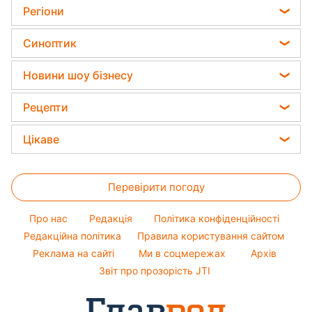
Астролог Анжела Перл
Ціни на продукти
Новини моди
Регіони
Прибирання
Китайський гороскоп на завтра
Грошова допомога
Поради від Андре Тана
Новини Полтави
Кімнатні рослини
Синоптик
Гороскоп 2026
Тарифи
Жіночі стрижки
Новини Сум
Авто
Погода на завтра
Курс валют
Новини шоу бізнесу
Новини Черкаси
Пилова буря
Софія Ротару
Новини Рівного
Рецепти
Прогноз погоди
Ольга Сумська
Новини Запоріжжя
Закуски
Магнітні бурі
Цікаве
Філіп Кіркоров
Новини Львова
Салати
Погода на сьогодні
Головоломки
Олена Зеленська
Новини Дніпра
Прості страви
Перевірити погоду
Тести по картинці
Ані Лорак
Новини Тернополя
Легкі десерти
Оптичні ілюзії
Кейт Міддлтон
Новини Житомира
Про нас
Редакція
Політика конфіденційності
Напої
Народні прикмети
Алла Пугачова
Редакційна політика
Правила користування сайтом
Новини Одеси
Святкове меню
Реклама на сайті
Ми в соцмережах
Архів
Усе про шоу-бізнес
Максим Галкін
Новини Харкова
Звіт про прозорість JTI
Настя Каменських
Віталій Козловський