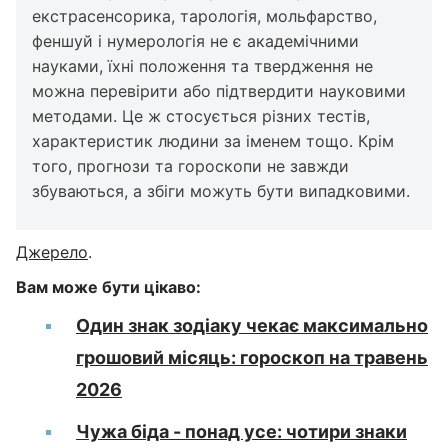
екстрасенсорика, тарологія, мольфарство,
феншуй і нумерологія не є академічними
науками, їхні положення та твердження не
можна перевірити або підтвердити науковими
методами. Це ж стосується різних тестів,
характеристик людини за іменем тощо. Крім
того, прогнози та гороскопи не завжди
збуваються, а збіги можуть бути випадковими.
Джерело
.
Вам може бути цікаво:
Один знак зодіаку чекає максимально
грошовий місяць: гороскоп на травень
2026
Чужа біда - понад усе: чотири знаки