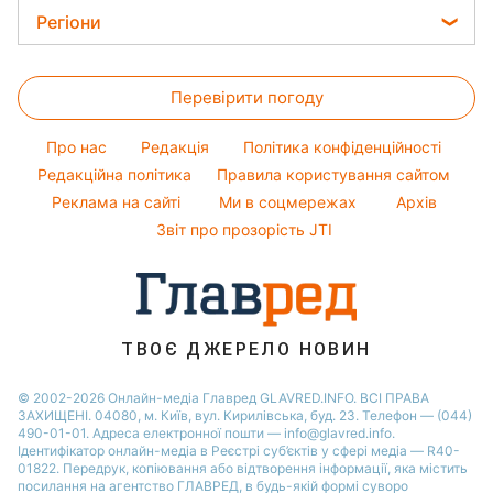
Магнітні бурі
Кімнатні рослини
Жіночі стрижки
Курс валют
Регіони
Максим Галкін
Погода на сьогодні
Фарбування волосся
Настя Каменських
Новини Харкова
Погода на завтра
Гарний манікюр
Перевірити погоду
Новини Полтави
Пилова буря
Модні помилки
Новини Сум
Про нас
Редакція
Політика конфіденційності
Новини моди
Новини Львова
Редакційна політика
Правила користування сайтом
Поради від Андре Тана
Реклама на сайті
Ми в соцмережах
Архів
Новини Черкаси
Звіт про прозорість JTI
Новини Дніпра
Новини Рівного
Новини Тернополя
Новини Запоріжжя
ТВОЄ ДЖЕРЕЛО НОВИН
Новини Житомира
© 2002-2026 Онлайн-медіа Главред GLAVRED.INFO. ВСІ ПРАВА
ЗАХИЩЕНІ. 04080, м. Київ, вул. Кирилівська, буд. 23. Телефон — (044)
Новини Одеси
490-01-01. Адреса електронної пошти — info@glavred.info.
Ідентифікатор онлайн-медіа в Реєстрі суб’єктів у сфері медіа — R40-
01822.
Передрук, копіювання або відтворення інформації, яка містить
посилання на агентство ГЛАВРЕД, в будь-якій формi суворо