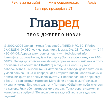
Реклама на сайті
Ми в соцмережах
Архів
Пилова буря
Максим Галкін
Звіт про прозорість JTI
ТВОЄ ДЖЕРЕЛО НОВИН
© 2002-2026 Онлайн-медіа Главред GLAVRED.INFO. ВСІ ПРАВА
ЗАХИЩЕНІ. 04080, м. Київ, вул. Кирилівська, буд. 23. Телефон — (044)
490-01-01. Адреса електронної пошти — info@glavred.info.
Ідентифікатор онлайн-медіа в Реєстрі суб’єктів у сфері медіа — R40-
01822.
Передрук, копіювання або відтворення інформації, яка містить
посилання на агентство ГЛАВРЕД, в будь-якій формi суворо
забороняється. Використання матеріалів «Главред» дозволяється за
умови посилання на «Главред». для інтернет-видань обов’язковим є
пряме, відкрите для пошукових систем, гіперпосилання в першому
абзаці на конкретний матеріал. Матеріали з плашками «Реклама»,
«Новини компаній», «Актуально», «Погляд», «Офіційно» публікуються
на комерційних або партнерських засадах. Точки зору, виражені в
матеріалах в рубриці "Погляди", не завжди збігаються з думкою
редакції.