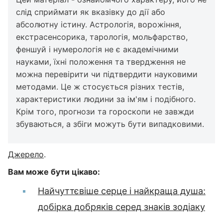
слід сприймати як вказівку до дії або
абсолютну істину. Астрологія, ворожіння,
екстрасенсорика, тарологія, мольфарство,
феншуй і нумерологія не є академічними
науками, їхні положення та твердження не
можна перевірити чи підтвердити науковими
методами. Це ж стосується різних тестів,
характеристики людини за ім'ям і подібного.
Крім того, прогнози та гороскопи не завжди
збуваються, а збіги можуть бути випадковими.
Джерело
.
Вам може бути цікаво:
Найчуттєвіше серце і найкраща душа:
добірка добряків серед знаків зодіаку