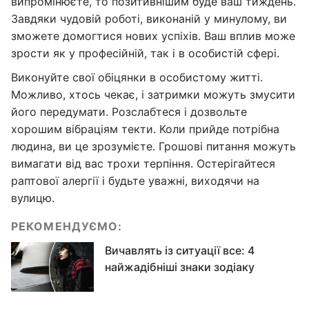
випромінюєте, то позитивнішим буде ваш тиждень.
Завдяки чудовій роботі, виконаній у минулому, ви
зможете домогтися нових успіхів. Ваш вплив може
зрости як у професійній, так і в особистій сфері.
Виконуйте свої обіцянки в особистому житті.
Можливо, хтось чекає, і затримки можуть змусити
його передумати. Розслабтеся і дозвольте
хорошим вібраціям текти. Коли прийде потрібна
людина, ви це зрозумієте. Грошові питання можуть
вимагати від вас трохи терпіння. Остерігайтеся
раптової алергії і будьте уважні, виходячи на
вулицю.
РЕКОМЕНДУЄМО:
Вичавлять із ситуації все: 4
найжадібніші знаки зодіаку