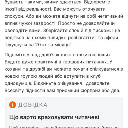
бувають такими, якими здаються. Відокремте
ілюзії від реальності. Вас можуть оточувати
спокуси. Або ви можете відчути на собі негативний
вплив чужої заздрості. Просто не дозволяйте їй
оволодіти вами. Зберігайте спокій під тиском. І не
ведіться на схеми "швидко розбагатіти" та афери
"схуднути на 20 кг за місяць".
Підніміться над дріб'язковою політикою інших.
Будьте дуже практичні в грошових питаннях. У
коханні та дружбі ви можете почати спілкуватися з
новою групою людей або вступити в клуб
однодумців. Відкиньте очікування і дозвольте
Всесвіту піднести вам приємний сюрприз або два.
ДОВІДКА
Що варто враховувати читачеві
Цей матеріал - ознайомчого характеру, його не