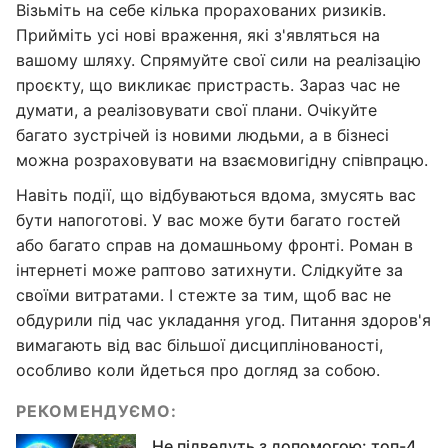
Візьміть на себе кілька прорахованих ризиків.
Прийміть усі нові враження, які з'являться на
вашому шляху. Спрямуйте свої сили на реалізацію
проєкту, що викликає пристрасть. Зараз час не
думати, а реалізовувати свої плани. Очікуйте
багато зустрічей із новими людьми, а в бізнесі
можна розраховувати на взаємовигідну співпрацю.
Навіть події, що відбуваються вдома, змусять вас
бути напоготові. У вас може бути багато гостей
або багато справ на домашньому фронті. Роман в
інтернеті може раптово затихнути. Слідкуйте за
своїми витратами. І стежте за тим, щоб вас не
обдурили під час укладання угод. Питання здоров'я
вимагають від вас більшої дисциплінованості,
особливо коли йдеться про догляд за собою.
РЕКОМЕНДУЄМО:
Не підведуть з допомогою: топ-4