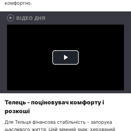
комфортно.
ВІДЕО ДНЯ
Телець - поціновувач комфорту і
розкоші
Для Тельця фінансова стабільність - запорука
щасливого життя. Цей земний знак, керований