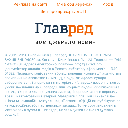
Новини Тернополя
Реклама на сайті
Ми в соцмережах
Архів
Усе про шоу-бізнес
Потап
Новини Черкаси
Звіт про прозорість JTI
Новини Житомира
Новини Рівного
Новини Одеси
ТВОЄ ДЖЕРЕЛО НОВИН
Новини Запоріжжя
© 2002-2026 Онлайн-медіа Главред GLAVRED.INFO. ВСІ ПРАВА
ЗАХИЩЕНІ. 04080, м. Київ, вул. Кирилівська, буд. 23. Телефон — (044)
490-01-01. Адреса електронної пошти — info@glavred.info.
Ідентифікатор онлайн-медіа в Реєстрі суб’єктів у сфері медіа — R40-
01822.
Передрук, копіювання або відтворення інформації, яка містить
посилання на агентство ГЛАВРЕД, в будь-якій формi суворо
забороняється. Використання матеріалів «Главред» дозволяється за
умови посилання на «Главред». для інтернет-видань обов’язковим є
пряме, відкрите для пошукових систем, гіперпосилання в першому
абзаці на конкретний матеріал. Матеріали з плашками «Реклама»,
«Новини компаній», «Актуально», «Погляд», «Офіційно» публікуються
на комерційних або партнерських засадах. Точки зору, виражені в
матеріалах в рубриці "Погляди", не завжди збігаються з думкою
редакції.