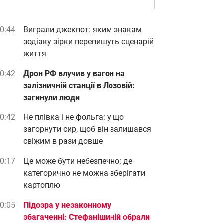
0:44
Виграли джекпот: яким знакам
зодіаку зірки перепишуть сценарій
життя
0:42
Дрон РФ влучив у вагон на
залізничній станції в Лозовій:
загинули люди
0:42
Не плівка і не фольга: у що
загорнути сир, щоб він залишався
свіжим в рази довше
0:17
Це може бути небезпечно: де
категорично не можна зберігати
картоплю
0:05
Підозра у незаконному
збагаченні: Стефанішиній обрали