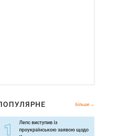
ПОПУЛЯРНЕ
Більше
Лепс виступив із
проукраїнською заявою щодо