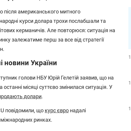
о після американського митного
народні курси долара трохи послабшали та
вітових керманичів. Але повторюся: ситуація на
нку залежатиме перш за все від стратегії
н.
1
ні новини України
ступник голови НБУ Юрій Гелетій заявив, що на
1
 останні місяці суттєво змінилася ситуація. У
продають долари
.
1
ICU повідомили, що
курс євро
надалі
а міжнародних ринках.