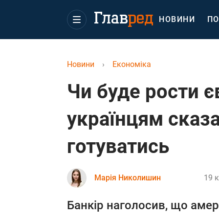
НОВИНИ
ПО
Новини
›
Економіка
Чи буде рости є
українцям сказа
готуватись
Марія Николишин
19 к
Банкір наголосив, що аме