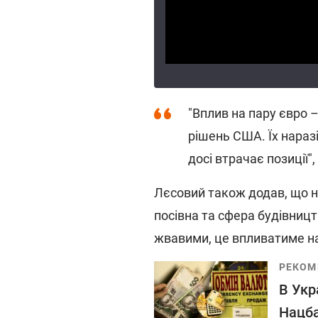
"Вплив на пару євро 
рішень США. Їх нараз
досі втрачає позиції",
Лєсовий також додав, що н
посівна та сфера будівниц
жвавими, це впливатиме на
РЕКОМ
В Укр
Нацба