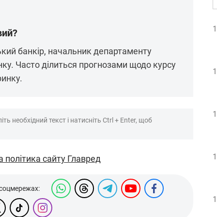
1
вий?
ький банкір, начальник департаменту
нку. Часто ділиться прогнозами щодо курсу
1
ринку.
1
ть необхідний текст і натисніть Ctrl + Enter, щоб
1
а політика сайту Главред
 соцмережах:
1