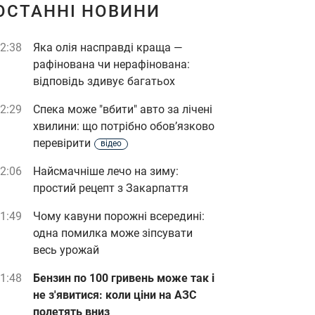
ОСТАННІ НОВИНИ
2:38
Яка олія насправді краща —
рафінована чи нерафінована:
відповідь здивує багатьох
2:29
Спека може "вбити" авто за лічені
хвилини: що потрібно обов’язково
перевірити
відео
2:06
Найсмачніше лечо на зиму:
простий рецепт з Закарпаття
1:49
Чому кавуни порожні всередині:
одна помилка може зіпсувати
весь урожай
1:48
Бензин по 100 гривень може так і
не з'явитися: коли ціни на АЗС
полетять вниз