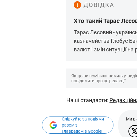
ДОВІДКА
Хто такий Тарас Лєсо
Тарас Лєсовий - українс
казначейства Глобус Ба
валют і змін ситуації на 
Якщо ви помітили помилку, виділі
повідомити про це редакції.
Наші стандарти:
Редакційн
Слідкуйте за подіями
Ми в
разом з
Главредом в Google!