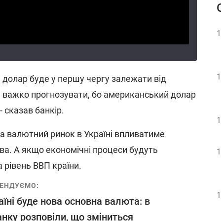
1
1
– долар буде у першу чергу залежати від
і важко прогнозувати, бо американський долар
 - сказав банкір.
1
а валютний ринок в Україні впливатиме
тва. А якщо економічні процеси будуть
1
 рівень ВВП країни.
ЕНДУЄМО:
1
аїні буде нова основна валюта: в
нку розповіли, що зміниться