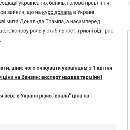
оціації українських банків, голова правління
1
ов заявив, що на
курс долара
в Україні
ові мита Дональда Трампа, а насамперед
с, ключову роль у стабільності гривні відіграє
.
ати, ціни: чого очікувати українцям з 1 квітня
я ціни на бензин: експерт назвав терміни і
всіх: в Україні різко "впала" ціна на