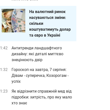
На валютний ринок
насуваються зміни:
скільки
коштуватимуть долар
та євро в Україні
1:42
Антитренди ландшафтного
дизайну: які деталі миттєво
знецінюють двір
1:32
Гороскоп на завтра, 7 серпня:
Дівам - суперечка, Козорогам -
успіх
1:23
Як відрізнити справжній мед від
підробки: хитрість, про яку мало
хто знає