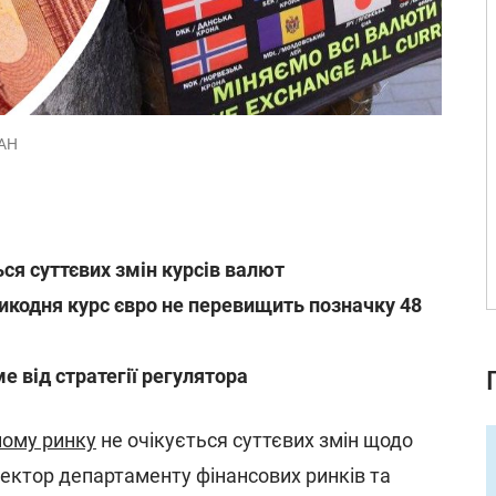
ІАН
ться суттєвих змін курсів валют
ликодня курс євро не перевищить позначку 48
 від стратегії регулятора
ому ринку
не очікується суттєвих змін щодо
ректор департаменту фінансових ринків та