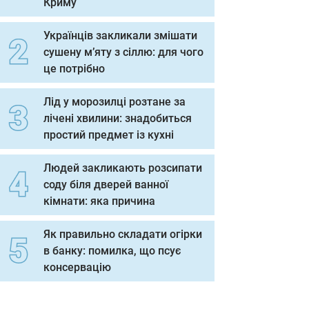
Криму
Українців закликали змішати
сушену м’яту з сіллю: для чого
це потрібно
Лід у морозилці розтане за
лічені хвилини: знадобиться
простий предмет із кухні
Людей закликають розсипати
соду біля дверей ванної
кімнати: яка причина
Як правильно складати огірки
в банку: помилка, що псує
консервацію