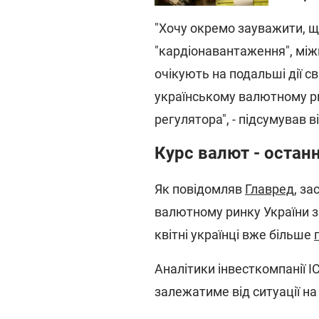
"Хочу окремо зауважити, щ
"кардіонавантаження", між
очікують на подальші дії с
українському валютному ри
регулятора", - підсумував ві
Курс валют - остан
Як повідомляв
Главред
, за
валютному ринку України за
квітні українці вже більше
Аналітики інвесткомпанії 
залежатиме від ситуації н