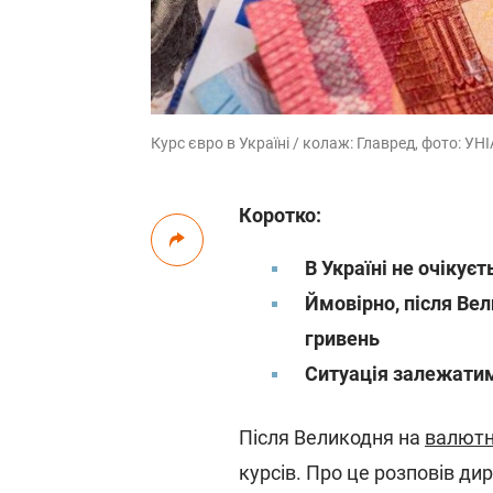
Курс євро в Україні / колаж: Главред, фото: УН
Коротко:
В Україні не очікує
Ймовірно, після Ве
гривень
Ситуація залежатиме
Після Великодня на
валютн
курсів. Про це розповів ди