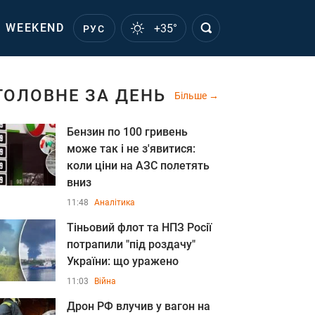
WEEKEND
+35°
РУС
ГОЛОВНЕ ЗА ДЕНЬ
Більше
Бензин по 100 гривень
може так і не з'явитися:
коли ціни на АЗС полетять
вниз
11:48
Аналітика
Тіньовий флот та НПЗ Росії
потрапили "під роздачу"
України: що уражено
11:03
Війна
Дрон РФ влучив у вагон на