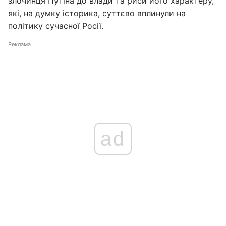
злочинця Путіна до влади та риси його характеру,
які, на думку історика, суттєво вплинули на
політику сучасної Росії.
Реклама
ad