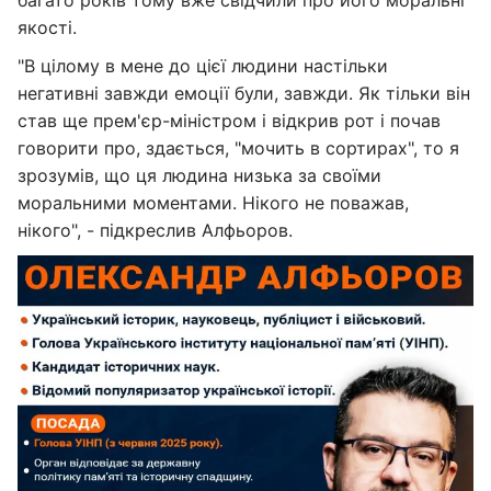
багато років тому вже свідчили про його моральні
якості.
"В цілому в мене до цієї людини настільки
негативні завжди емоції були, завжди. Як тільки він
став ще прем'єр-міністром і відкрив рот і почав
говорити про, здається, "мочить в сортирах", то я
зрозумів, що ця людина низька за своїми
моральними моментами. Нікого не поважав,
нікого", - підкреслив Алфьоров.