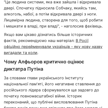
"Це людина системи, яка вже зайшла і відкривала
двері. Спочатку підносила Собчаку, якийсь там,
алкоголь, набої, а потім відкривала двері з ноги.
Лицемірна людина, створена для того, щоб робити
і мешкати в владі, при владі", - наголосив фахівець.
Якщо вам цікаво дізнатись більше історичних
фактів, рекомендуємо наш матеріал:
В Росії
офіційно перейменували українців - яку нову назву
вигадали та коли
.
Чому Алфьоров критично оцінює
диктатра Путіна
За словами глави українського Інституту
національної пам'яті, його негативне ставлення до
російського лідера сформувалося ще задовго до
початку повномасштабної війни. Історик
переконаний, що публічні висловлювання Путіна