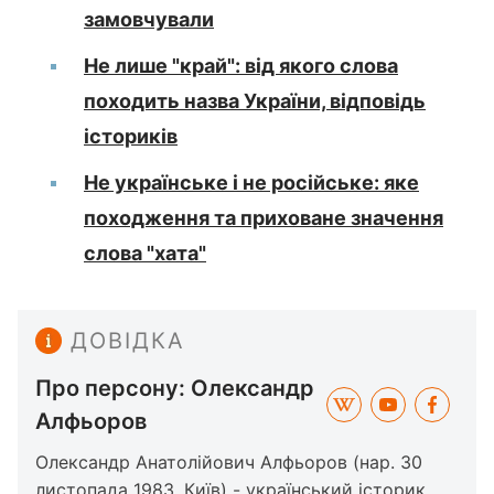
замовчували
Не лише "край": від якого слова
походить назва України, відповідь
істориків
Не українське і не російське: яке
походження та приховане значення
слова "хата"
ДОВІДКА
Про персону: Олександр
Алфьоров
Олександр Анатолійович Алфьоров (нар. 30
листопада 1983, Київ) - український історик,