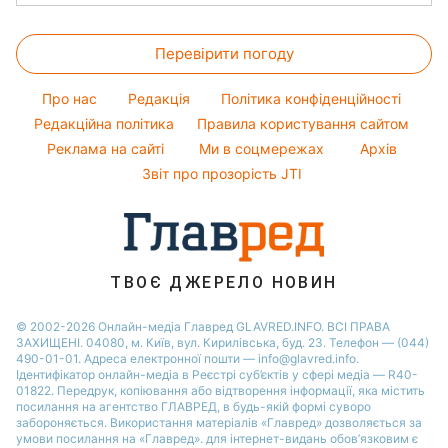
Новини Тернополя
Фарбування волосся
Пилова буря
Ольга Сумська
Прання
Народні прикмети
Новини Черкаси
Гарний манікюр
Перевірити погоду
Кімнатні рослини
Усе про шоу-бізнес
Новини Житомира
Модні помилки
Усе про сало
Новини Рівного
Про нас
Редакція
Політика конфіденційності
Новини моди
Прибирання
Редакційна політика
Правила користування сайтом
Новини Одеси
Поради від Андре Тана
Реклама на сайті
Ми в соцмережах
Архів
Авто
Новини Запоріжжя
Звіт про прозорість JTI
ТВОЄ ДЖЕРЕЛО НОВИН
© 2002-2026 Онлайн-медіа Главред GLAVRED.INFO. ВСІ ПРАВА
ЗАХИЩЕНІ. 04080, м. Київ, вул. Кирилівська, буд. 23. Телефон — (044)
490-01-01. Адреса електронної пошти — info@glavred.info.
Ідентифікатор онлайн-медіа в Реєстрі суб’єктів у сфері медіа — R40-
01822.
Передрук, копіювання або відтворення інформації, яка містить
посилання на агентство ГЛАВРЕД, в будь-якій формi суворо
забороняється. Використання матеріалів «Главред» дозволяється за
умови посилання на «Главред». для інтернет-видань обов’язковим є