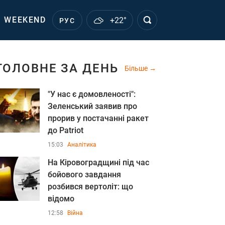
WEEKEND
+22°
РУС
ГОЛОВНЕ ЗА ДЕНЬ
Більше
"У нас є домовленості":
Зеленський заявив про
прорив у постачанні ракет
до Patriot
15:03
Аналітика
На Кіровоградщині під час
бойового завдання
розбився вертоліт: що
відомо
12:58
Війна