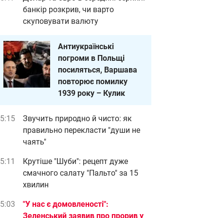
банкір розкрив, чи варто
скуповувати валюту
Антиукраїнські
погроми в Польщі
посиляться, Варшава
повторює помилку
1939 року – Кулик
5:15
Звучить природно й чисто: як
правильно перекласти "души не
чаять"
5:11
Крутіше "Шуби": рецепт дуже
смачного салату "Пальто" за 15
хвилин
5:03
"У нас є домовленості":
Зеленський заявив про прорив у