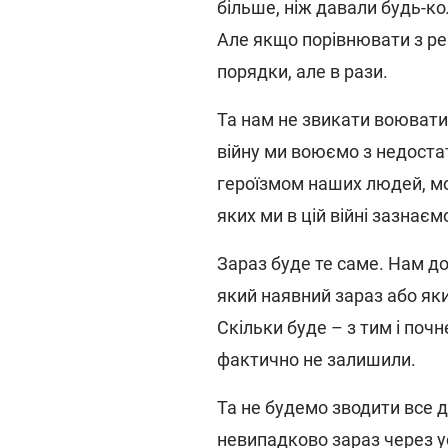
більше, ніж давали будь-кол
Але якщо порівнювати з ре
порядки, але в рази.
Та нам не звикати воювати
війну ми воюємо з недост
героїзмом наших людей, мот
яких ми в цій війні зазнаєм
Зараз буде те саме. Нам д
який наявний зараз або як
Скільки буде – з тим і поч
фактично не залишили.
Та не будемо зводити все д
невипадково зараз через у