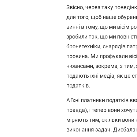
Звісно, через таку поведі
для того, щоб наше обуре
винні в тому, що ми вісім р
зробили так, що ми повніст
бронетехніки, снарядів пат
провина. Ми профукали вісі
нюансами, зокрема, з тим, 
подають їхні медіа, як це с
податків.
А їхні платники податків в
правда), і тепер вони хочут
міряють тим, скільки вони 
виконання задач. Дисбалан