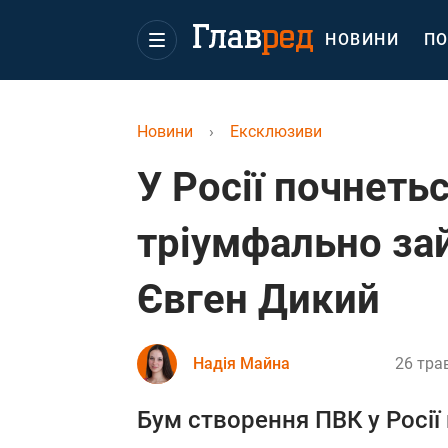
НОВИНИ
ПО
Новини
›
Ексклюзиви
У Росії почнеть
тріумфально за
Євген Дикий
Надія Майна
26 тра
Бум створення ПВК у Росії 