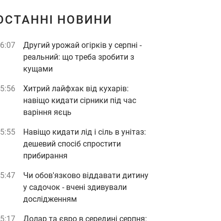
ОСТАННІ НОВИНИ
6:07
Другий урожай огірків у серпні -
реальний: що треба зробити з
кущами
5:56
Хитрий лайфхак від кухарів:
навіщо кидати сірники під час
варіння яєць
5:55
Навіщо кидати лід і сіль в унітаз:
дешевий спосіб спростити
прибирання
5:47
Чи обов'язково віддавати дитину
у садочок - вчені здивували
дослідженням
5:17
Долар та євро в середині серпня: