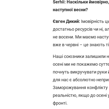
Serhii: Наскільки ймовірно
наступної весни?
Євген Дикий:
Імовірність ц
достатньо ресурсів чи ні, 
не восени. Ми маємо насту
вже в червні – це знають т
Наші союзники залишили н
осені ми не покажемо суттє
почнуть викручувати руки й
для нас є абсолютно непри
Заморожування конфлікту п
реальністю, якщо до осені у
фронті.