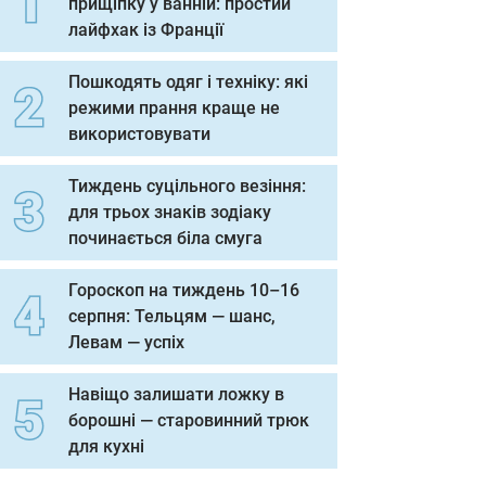
прищіпку у ванній: простий
лайфхак із Франції
Пошкодять одяг і техніку: які
режими прання краще не
використовувати
Тиждень суцільного везіння:
для трьох знаків зодіаку
починається біла смуга
Гороскоп на тиждень 10–16
серпня: Тельцям — шанс,
Левам — успіх
Навіщо залишати ложку в
борошні — старовинний трюк
для кухні