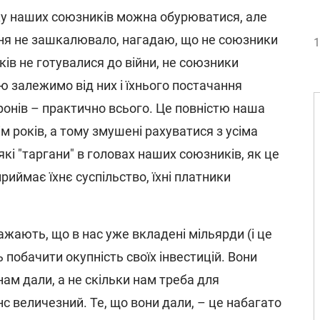
нку наших союзників можна обурюватися, але
ння не зашкалювало, нагадаю, що не союзники
1
оків не готувалися до війни, не союзники
ю залежимо від них і їхнього постачання
ронів – практично всього. Це повністю наша
м років, а тому змушені рахуватися з усіма
які "таргани" в головах наших союзників, як це
приймає їхнє суспільство, їхні платники
важають, що в нас уже вкладені мільярди (і це
ь побачити окупність своїх інвестицій. Вони
нам дали, а не скільки нам треба для
с величезний. Те, що вони дали, – це набагато