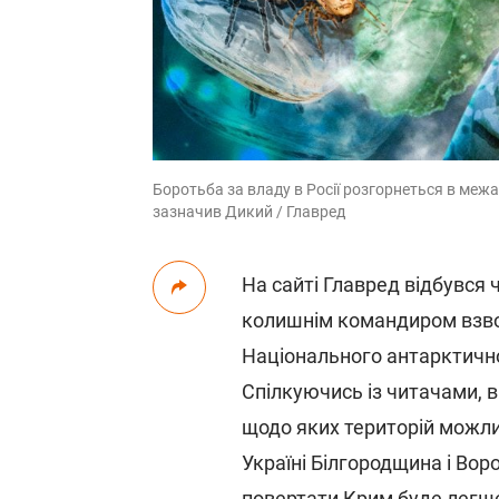
Боротьба за владу в Росії розгорнеться в межа
зазначив Дикий / Главред
На сайті Главред відбувся 
колишнім командиром взво
Національного антарктичн
Спілкуючись із читачами, в
щодо яких територій можливі
Україні Білгородщина і Вор
повертати Крим буде легше