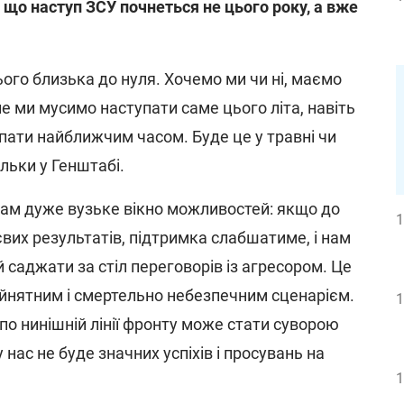
, що наступ ЗСУ почнеться не цього року, а вже
ього близька до нуля. Хочемо ми чи ні, маємо
але ми мусимо наступати саме цього літа, навіть
пати найближчим часом. Буде це у травні чи
ільки у Генштабі.
ам дуже вузьке вікно можливостей: якщо до
1
вих результатів, підтримка слабшатиме, і нам
 саджати за стіл переговорів із агресором. Це
йнятним і смертельно небезпечним сценарієм.
1
о нинішній лінії фронту може стати суворою
 нас не буде значних успіхів і просувань на
1