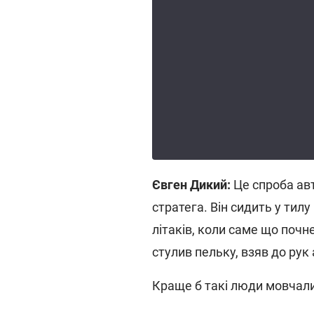
Євген Дикий:
Це спроба авт
стратега. Він сидить у тилу
літаків, коли саме що почн
стулив пельку, взяв до рук
Краще б такі люди мовчали