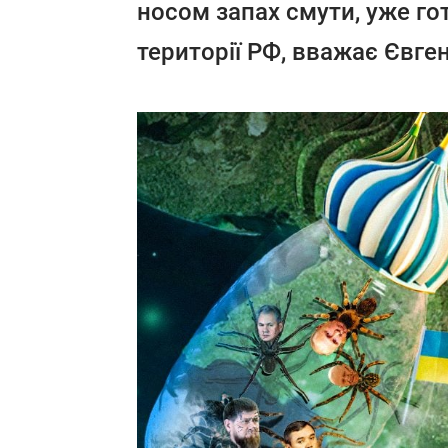
носом запах смути, уже гот
території РФ, вважає Євге