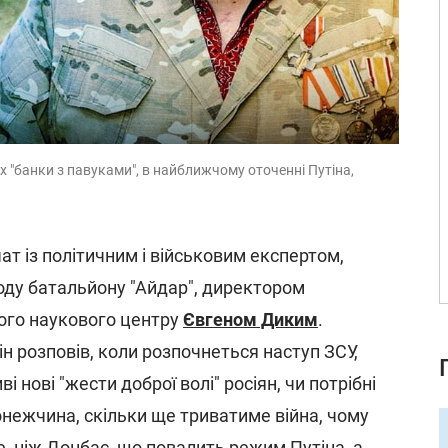
х "банки з павуками", в найближчому оточенні Путіна,
чат із політичним і військовим експертом,
ду батальйону "Айдар", директором
ого наукового центру
Євгеном Диким
.
ін розповів, коли розпочнеться наступ ЗСУ,
 нові "жести доброї волі" росіян, чи потрібні
онежчина, скільки ще триватиме війна, чому
, ніж Донбас, що повалить режим Путіна, а