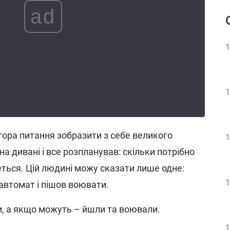
ad
1
1
ора питання зобразити з себе великого
1
 на дивані і все розпланував: скільки потрібно
еться. Цій людині можу сказати лише одне:
1
 автомат і пішов воювати.
, а якщо можуть – йшли та воювали.
1