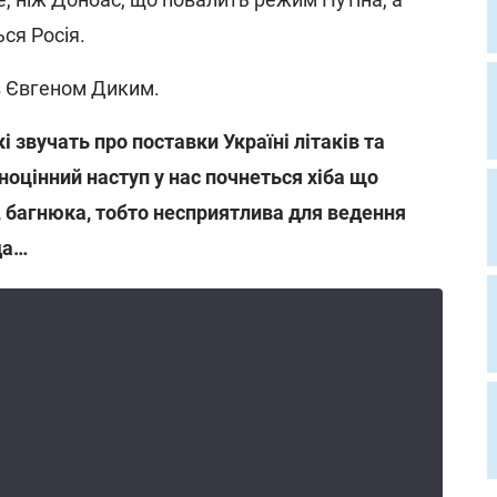
ся Росія.
з Євгеном Диким.
які звучать про поставки Україні літаків та
ноцінний наступ у нас почнеться хіба що
а, багнюка, тобто несприятлива для ведення
да…