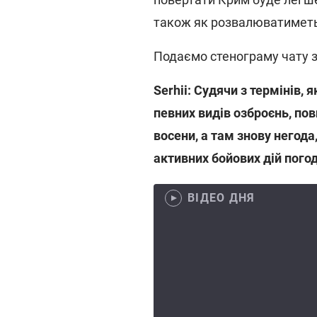
також як розвалюватиметь
Подаємо стенограму чату 
Serhii: Судячи з термінів, 
певних видів озброєнь, пов
восени, а там знову негод
активних бойових дій пого
ВІДЕО ДНЯ