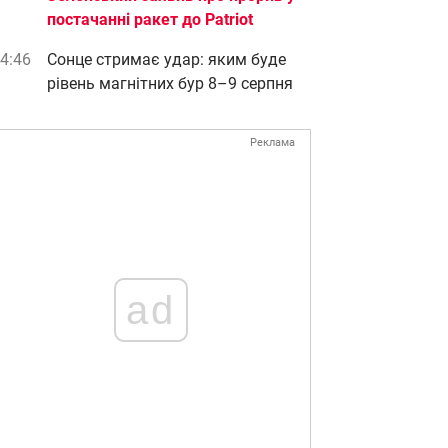
постачанні ракет до Patriot
4:46
Сонце стримає удар: яким буде
рівень магнітних бур 8–9 серпня
Реклама
ad