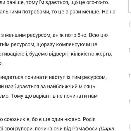
и раніше, тому їм здається, що це ого-го-го.
альними потребами, то це в рази менше. Не на
1
 з меншим ресурсом, аніж потрібно. Всю цю
атнім ресурсом, щоразу компенсуючи це
1
ивацією і, будемо відверті, кількістю жертв,
о.
1
оведеться починати наступ із тим ресурсом,
ий назбирається за найближчий місяць.
немо. Тому що варіантів не починати нам
1
о союзників, бо є ще один нюанс. Росія
1
сі свої рупори, починаючи від Рамафоси
(Сиріл