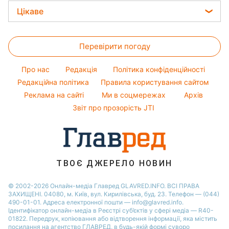
Фарбування волосся
Прогноз погоди
Новини Харкова
Ціни на продукти
Цікаве
Віталій Козловський
Гарний манікюр
Новини Полтави
Потап
Головоломки
Модні помилки
Новини Львова
Перевірити погоду
Тести по картинці
Новини моди
Новини Сум
Оптичні ілюзії
Поради від Андре Тана
Про нас
Редакція
Політика конфіденційності
Новини Дніпра
Народні прикмети
Редакційна політика
Правила користування сайтом
Новини Черкаси
Реклама на сайті
Ми в соцмережах
Архів
Усе про шоу-бізнес
Новини Тернополя
Звіт про прозорість JTI
Новини Рівного
Новини Житомира
Новини Запоріжжя
ТВОЄ ДЖЕРЕЛО НОВИН
Новини Одеси
© 2002-2026 Онлайн-медіа Главред GLAVRED.INFO. ВСІ ПРАВА
ЗАХИЩЕНІ. 04080, м. Київ, вул. Кирилівська, буд. 23. Телефон — (044)
490-01-01. Адреса електронної пошти — info@glavred.info.
Ідентифікатор онлайн-медіа в Реєстрі суб’єктів у сфері медіа — R40-
01822.
Передрук, копіювання або відтворення інформації, яка містить
посилання на агентство ГЛАВРЕД, в будь-якій формi суворо