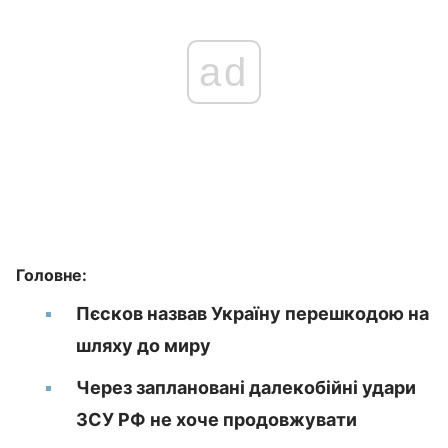
ad
Головне:
Пєсков назвав Україну перешкодою на
шляху до миру
Через заплановані далекобійні удари
ЗСУ РФ не хоче продовжувати