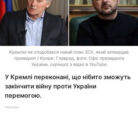
Кремлю не сподобався новий план ЗСУ, який затвердив
президент / Колаж: Главред, фото: Офіс президента
України, скріншот з відео в YouTube
У Кремлі переконані, що нібито зможуть
закінчити війну проти України
перемогою.
Реклама