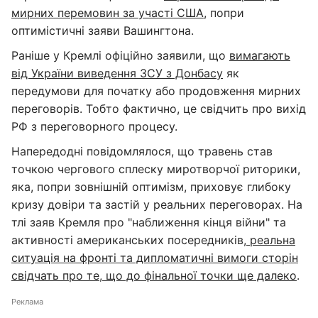
мирних перемовин за участі США
, попри
оптимістичні заяви Вашингтона.
Раніше у Кремлі офіційно заявили, що
вимагають
від України виведення ЗСУ з Донбасу
як
передумови для початку або продовження мирних
переговорів. Тобто фактично, це свідчить про вихід
РФ з переговорного процесу.
Напередодні повідомлялося, що травень став
точкою чергового сплеску миротворчої риторики,
яка, попри зовнішній оптимізм, приховує глибоку
кризу довіри та застій у реальних переговорах. На
тлі заяв Кремля про "наближення кінця війни" та
активності американських посередників,
реальна
ситуація на фронті та дипломатичні вимоги сторін
свідчать про те, що до фінальної точки ще далеко
.
Реклама