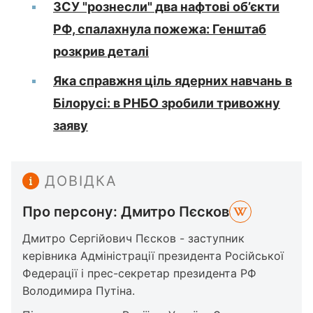
ЗСУ "рознесли" два нафтові об’єкти
РФ, спалахнула пожежа: Генштаб
розкрив деталі
Яка справжня ціль ядерних навчань в
Білорусі: в РНБО зробили тривожну
заяву
ДОВІДКА
Про персону: Дмитро Пєсков
Дмитро Сергійович Пєсков - заступник
керівника Адміністрації президента Російської
Федерації і прес-секретар президента РФ
Володимира Путіна.