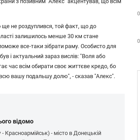
раїни з позивним "Алекс" акцентував, що всім
0
 ще не роздуплився, той факт, що до
бласті залишилось менше 30 км стане
0
оможе все-таки зібрати раму. Особисто для
був і актуальний зараз вислів: "Воля або
тає час всім обирати своє життєве кредо, бо
всю вашу подальшу долю", - сказав "Алекс".
ього відомо
 - Красноармійськ) - місто в Донецькій