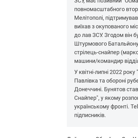
ЗСУ, має позивний "Осм
повномасштабного втор
Мелітополі, підтримував
виїхав з окупованого м
до лав ЗСУ. Згодом він 
Штурмового Батальйону 
стрілець-снайпер (марк
машини/командир відді
У квітні-липні 2022 року
Павлівка та обороні ру
Донеччині. Бунятов ста
Снайпер", у якому розп
українському фронті. Te
підписників.