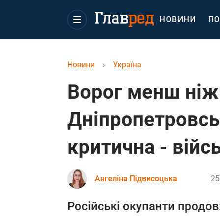
НОВИНИ
ПО
Новини
›
Україна
Ворог менш ніж 
Дніпропетровськ
критична - війс
Ангеліна Підвисоцька
25
Російські окупанти продо