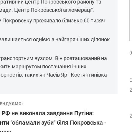
стративний центр Покровського району та
мади. Центр Покровської агломерації.
 у Покровську проживало близько 60 тисяч
алишається однією з найгарячіших ділянок
0
ранспортним вузлом. Він розташований на
лужить маршрутом постачання інших
рпостів, таких як Часів Яр і Костянтинівка
2
ЕНДУЄМО:
 РФ не виконала завдання Путіна:
2
нти "обламали зуби" біля Покровська -