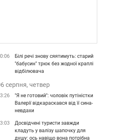
0:06
Білі речі знову сяятимуть: старий
"бабусин" трюк без жодної краплі
відбілювача
06 серпня, четвер
3:26
"Я не готовий": чоловік путіністки
Валерії відкараскався від її сина-
невдахи
3:03
Досвідчені туристи завжди
кладуть у валізу шапочку для
душу: ось навіщо вона потрібна