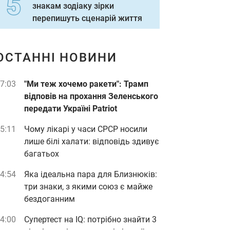
знакам зодіаку зірки
перепишуть сценарій життя
ОСТАННІ НОВИНИ
7:03
"Ми теж хочемо ракети": Трамп
відповів на прохання Зеленського
передати Україні Patriot
5:11
Чому лікарі у часи СРСР носили
лише білі халати: відповідь здивує
багатьох
4:54
Яка ідеальна пара для Близнюків:
три знаки, з якими союз є майже
бездоганним
4:00
Супертест на IQ: потрібно знайти 3