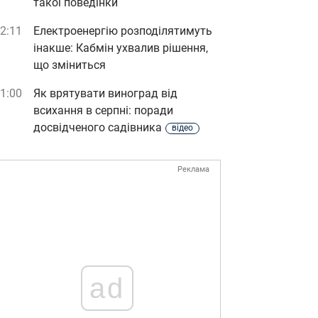
такої поведінки
2:11
Електроенергію розподілятимуть
інакше: Кабмін ухвалив рішення,
що зміниться
1:00
Як врятувати виноград від
всихання в серпні: поради
досвідченого садівника
відео
Реклама
ad