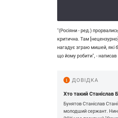
"(Росіяни - ред.) прорвали
критична. Там [нецензурно]
нагадує зграю мишей, які б
що йому робити", - написав 
ДОВІДКА
Хто такий Станіслав 
Бунятов Станіслав Стані
молодший сержант. Нині