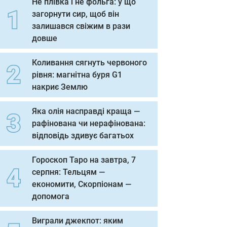
Не плівка і не фольга: у що
загорнути сир, щоб він
залишався свіжим в рази
довше
Коливання сягнуть червоного
рівня: магнітна буря G1
накриє Землю
Яка олія насправді краща —
рафінована чи нерафінована:
відповідь здивує багатьох
Гороскоп Таро на завтра, 7
серпня: Тельцям —
економити, Скорпіонам —
допомога
Виграли джекпот: яким