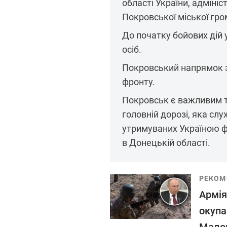
області України, адміні
Покровської міської гро
До початку бойових дій
осіб.
Покровський напрямок з
фронту.
Покровськ є важливим т
головній дорозі, яка с
утримуваних Україною фо
в Донецькій області.
РЕКОМ
Армія
окупа