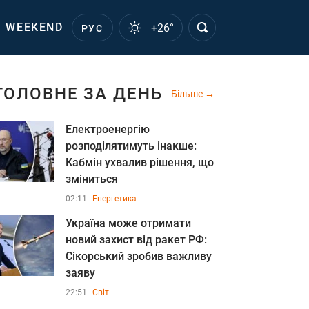
WEEKEND
+26°
РУС
ГОЛОВНЕ ЗА ДЕНЬ
Більше
Електроенергію
розподілятимуть інакше:
Кабмін ухвалив рішення, що
зміниться
02:11
Енергетика
Україна може отримати
новий захист від ракет РФ:
Сікорський зробив важливу
заяву
22:51
Світ