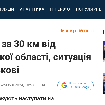
ГЛЯДИ
АНАЛІТИКА
ІНТЕРВ’Ю
ПОПУЛЯРНЕ
Читати російською
за 30 км від
ої області, ситуація
ькові
Підпишіться
 жовтня 2024, 18:57
на нас в Google
вжують наступати на