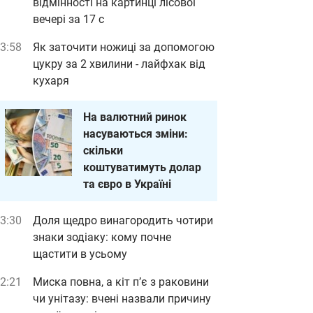
відмінності на картинці лісової
вечері за 17 с
3:58
Як заточити ножиці за допомогою
цукру за 2 хвилини - лайфхак від
кухаря
На валютний ринок
насуваються зміни:
скільки
коштуватимуть долар
та євро в Україні
3:30
Доля щедро винагородить чотири
знаки зодіаку: кому почне
щастити в усьому
2:21
Миска повна, а кіт п’є з раковини
чи унітазу: вчені назвали причину