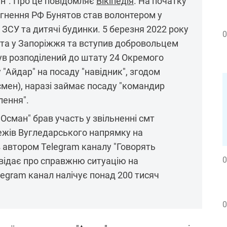
ан". Про це повідомляє
Вікіпедія
. На початку
гнення РФ Бунятов став волонтером у
 ЗСУ та дитячі будинки. 5 березня 2022 року
0
іста у Запоріжжя та вступив добровольцем
був розподілений до штату 24 Окремого
"Айдар" на посаду "навідник", згодом
смен), наразі займає посаду "командир
лення".
 "Осман" брав участь у звільненні смт
бежів Вугледарського напрямку на
в автором Telegram каналу "Говорять
0
овідає про справжню ситуацію на
legram канал налічує понад 200 тисяч
0