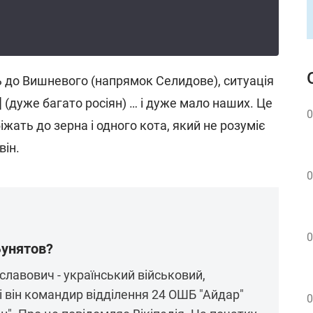
сь до Вишневого (напрямок Селидове), ситуація
 (дуже багато росіян) … і дуже мало наших. Це
0
іжать до зерна і одного кота, який не розуміє
він.
0
0
Бунятов?
славович - український військовий,
 він командир відділення 24 ОШБ "Айдар"
0