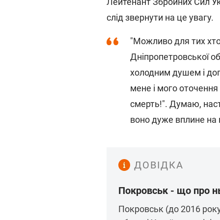
Лейтенант Збройних Сил Ук
слід звернути на це увагу.
"Можливо для тих хто
Дніпропетровської о
холодним душем і доп
мене і мого оточення 
смерть!". Думаю, нас
воно дуже вплине на 
ДОВІДКА
Покровськ - що про н
Покровськ (до 2016 року