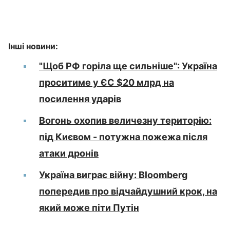
Інші новини:
"Щоб РФ горіла ще сильніше": Україна
проситиме у ЄС $20 млрд на
посилення ударів
Вогонь охопив величезну територію:
під Києвом - потужна пожежа після
атаки дронів
Україна виграє війну: Bloomberg
попередив про відчайдушний крок, на
який може піти Путін