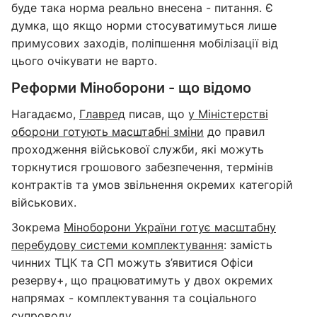
буде така норма реально внесена - питання. Є
думка, що якщо норми стосуватимуться лише
примусових заходів, поліпшення мобілізації від
цього очікувати не варто.
Реформи Міноборони - що відомо
Нагадаємо,
Главред
писав, що
у Міністерстві
оборони готують масштабні зміни
до правил
проходження військової служби, які можуть
торкнутися грошового забезпечення, термінів
контрактів та умов звільнення окремих категорій
військових.
Зокрема
Міноборони України готує масштабну
перебудову системи комплектування
: замість
чинних ТЦК та СП можуть з’явитися Офіси
резерву+, що працюватимуть у двох окремих
напрямах - комплектування та соціального
супроводу.