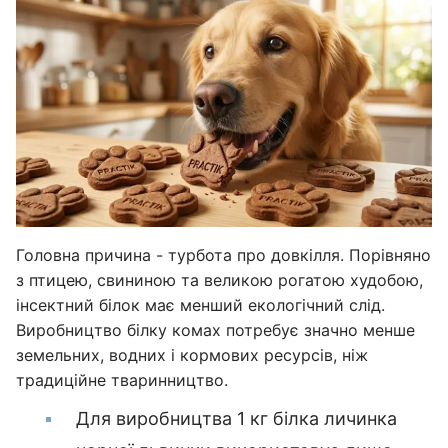
Головна причина - турбота про довкілля. Порівняно
з птицею, свининою та великою рогатою худобою,
інсектний білок має менший екологічний слід.
Виробництво білку комах потребує значно менше
земельних, водних і кормових ресурсів, ніж
традиційне тваринництво.
Для виробництва 1 кг білка личинка