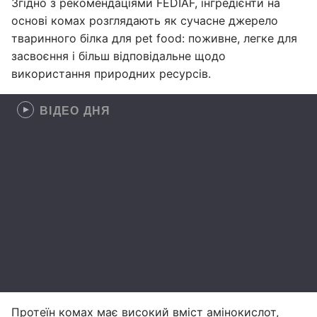
Згідно з рекомендаціями FEDIAF, інгредієнти на
основі комах розглядають як сучасне джерело
тваринного білка для pet food: поживне, легке для
засвоєння і більш відповідальне щодо
використання природних ресурсів.
ВІДЕО ДНЯ
Протеїн комах має високий вміст амінокислот,