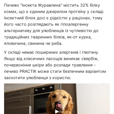
Печиво "Інсекта Журавлина" містить 32% білку
комах, що є єдиним джерелом протеїну у складі.
Інсектний білок досі є рідкістю у раціонах, тому
його часто розглядають як гіпоалергенну
альтернативу для улюбленців із чутливістю до
традиційних тваринних білків, як-от курка,
яловичина, свинина чи риба.
У складі немає поширених алергенів і глютену.
Якщо від класичних ласощів виникає свербіж,
почервоніння шкіри або розлади травлення -
печиво PRACTIK може стати безпечним варіантом
заохотити улюбленця з користю.