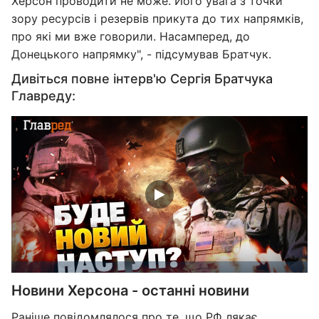
Херсон проводити не може. Його увага з точки
зору ресурсів і резервів прикута до тих напрямків,
про які ми вже говорили. Насамперед, до
Донецького напрямку", - підсумував Братчук.
Дивіться повне інтерв'ю Сергія Братчука
Главреду:
Новини Херсона - останні новини
Раніше повідомлялося про те, що
РФ лякає