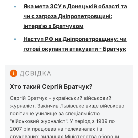
Яка мета ЗСУ в Донецькій області та
чи є загроза Дніпропетровщині:
інтерв'ю з Братчуком
Наступ РФ на Дніпропетровщину: чи
готові окупанти атакувати - Братчук
ДОВІДКА
Хто такий Сергій Братчук?
Сергій Братчук - український військовий
журналіст. Закінчив Львівське вище військово-
політичне училище за спеціальністю
"військовий журналіст". У період з 1989 по
2007 рік працював на телеканалах і в
друкованих виданнях Міністерства оборони