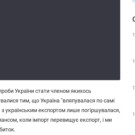
1
1
1
спроби України стати членом якихось
валися тим, що Україна "вляпувалася по самі
ія з українським експортом лише погіршувалася,
1
алансом, коли імпорт перевищує експорт, і ми
збиток.