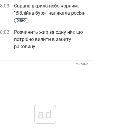
8:03
Сарана вкрила небо чорним:
"біблійна буря" налякала росіян
відео
8:02
Розчинить жир за одну ніч: що
потрібно вилити в забиту
раковину
Реклама
ad