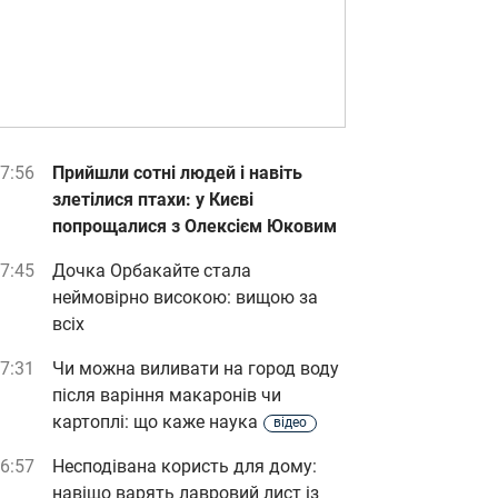
7:56
Прийшли сотні людей і навіть
злетілися птахи: у Києві
попрощалися з Олексієм Юковим
7:45
Дочка Орбакайте стала
неймовірно високою: вищою за
всіх
7:31
Чи можна виливати на город воду
після варіння макаронів чи
картоплі: що каже наука
відео
6:57
Несподівана користь для дому:
навіщо варять лавровий лист із