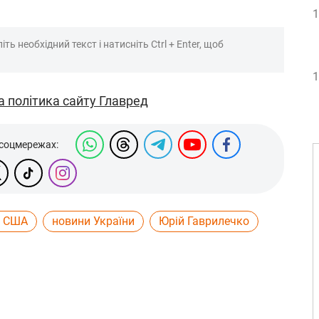
1
ть необхідний текст і натисніть Ctrl + Enter, щоб
1
а політика сайту Главред
 соцмережах:
л США
новини України
Юрій Гаврилечко