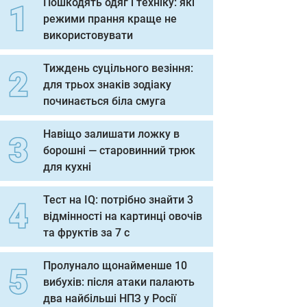
Пошкодять одяг і техніку: які
режими прання краще не
використовувати
Тиждень суцільного везіння:
для трьох знаків зодіаку
починається біла смуга
Навіщо залишати ложку в
борошні — старовинний трюк
для кухні
Тест на IQ: потрібно знайти 3
відмінності на картинці овочів
та фруктів за 7 с
Пролунало щонайменше 10
вибухів: після атаки палають
два найбільші НПЗ у Росії