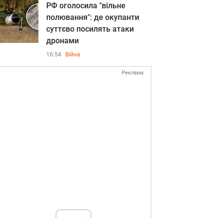
РФ оголосила "вільне
полювання": де окупанти
суттєво посилять атаки
дронами
16:54
Війна
Реклама