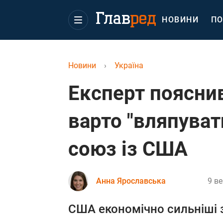
НОВИНИ
ПО
Новини
›
Україна
Експерт пояснив
варто "вляпуват
союз із США
Анна Ярославська
9 ве
США економічно сильніші з