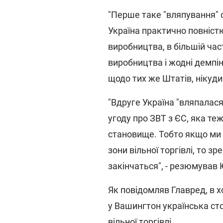
"Перше таке "вляпування" с
Україна практично повніст
виробництва, в більшій час
виробництва і жодні демпінг
щодо тих же Штатів, нікуди 
"Вдруге Україна "вляпалася
угоду про ЗВТ з ЄС, яка те
становище. Тобто якщо ми 
зони вільної торгівлі, то 
закінчаться", - резюмував 
Як повідомляв Главред, в х
у Вашингтон українська с
вільної торгівлі
.