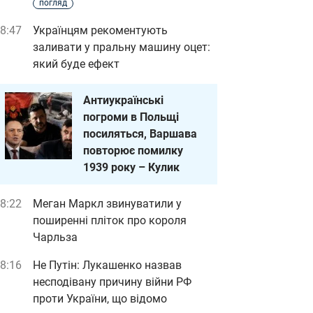
погляд
8:47
Українцям рекоментують
заливати у пральну машину оцет:
який буде ефект
Антиукраїнські
погроми в Польщі
посиляться, Варшава
повторює помилку
1939 року – Кулик
8:22
Меган Маркл звинуватили у
поширенні пліток про короля
Чарльза
8:16
Не Путін: Лукашенко назвав
несподівану причину війни РФ
проти України, що відомо