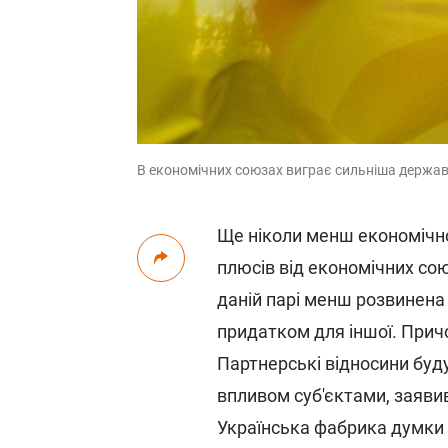
В економічних союзах виграє сильніша держав
Ще ніколи менш економічн
плюсів від економічних со
даній парі менш розвинена
придатком для іншої. Причо
Партнерські відносини буд
впливом суб'єктами, заяви
Українська фабрика думки