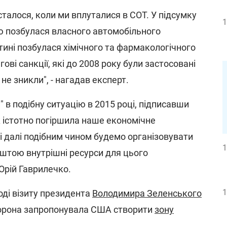
талося, коли ми вплуталися в СОТ. У підсумку
1
ю позбулася власного автомобільного
тині позбулася хімічного та фармакологічного
ові санкції, які до 2008 року були застосовані
не зникли", - нагадав експерт.
" в подібну ситуацію в 2015 році, підписавши
ж істотно погіршила наше економічне
і далі подібним чином будемо організовувати
1
зрештою внутрішні ресурси для цього
Юрій Гаврилечко.
1
оді візиту президента
Володимира Зеленського
торона запропонувала США створити
зону