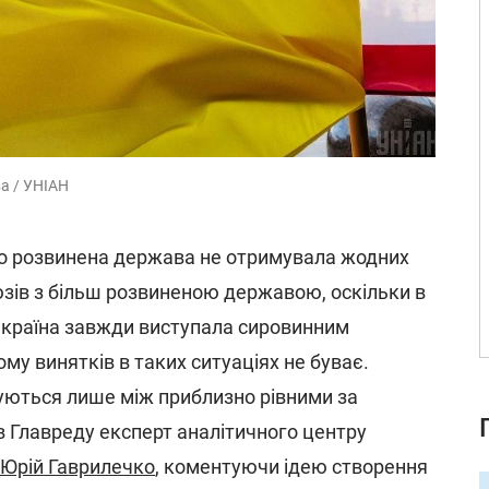
а / УНІАН
о розвинена держава не отримувала жодних
юзів з більш розвиненою державою, оскільки в
 країна завжди виступала сировинним
му винятків в таких ситуаціях не буває.
уються лише між приблизно рівними за
в Главреду експерт аналітичного центру
Юрій Гаврилечко
, коментуючи ідею створення