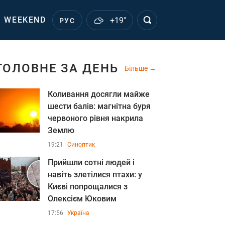
WEEKEND
+19°
РУС
ГОЛОВНЕ ЗА ДЕНЬ
Більше
Коливання досягли майже
шести балів: магнітна буря
червоного рівня накрила
Землю
19:21
Синоптик
Прийшли сотні людей і
навіть злетілися птахи: у
Києві попрощалися з
Олексієм Юковим
17:56
Україна