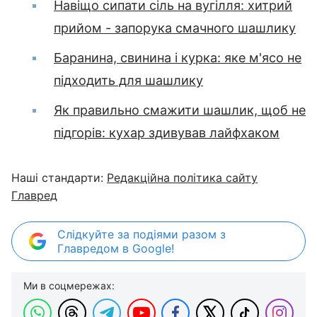
Навіщо сипати сіль на вугілля: хитрий
прийом - запорука смачного шашлику
Баранина, свинина і курка: яке м'ясо не
підходить для шашлику
Як правильно смажити шашлик, щоб не
підгорів: кухар здивував лайфхаком
Наші стандарти:
Редакційна політика сайту
Главред
Слідкуйте за подіями разом з
Главредом в Google!
Ми в соцмережах: