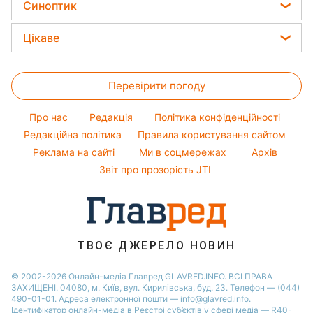
Новини Харкова
Усе про сало
Синоптик
Прості страви
Алла Пугачова
Новини Полтави
Прибирання
Прогноз погоди
Легкі десерти
Цікаве
Максим Галкін
Новини Львова
Магнітні бурі
Напої
Настя Каменських
Головоломки
Новини Сум
Погода на сьогодні
Святкове меню
Віталій Козловський
Перевірити погоду
Тести по картинці
Новини Дніпра
Погода на завтра
Потап
Оптичні ілюзії
Новини Черкаси
Про нас
Редакція
Політика конфіденційності
Пилова буря
Софія Ротару
Народні прикмети
Новини Тернополя
Редакційна політика
Правила користування сайтом
Реклама на сайті
Ми в соцмережах
Архів
Усе про шоу-бізнес
Новини Рівного
Звіт про прозорість JTI
Новини Житомира
Новини Запоріжжя
Новини Одеси
ТВОЄ ДЖЕРЕЛО НОВИН
© 2002-2026 Онлайн-медіа Главред GLAVRED.INFO. ВСІ ПРАВА
ЗАХИЩЕНІ. 04080, м. Київ, вул. Кирилівська, буд. 23. Телефон — (044)
490-01-01. Адреса електронної пошти — info@glavred.info.
Ідентифікатор онлайн-медіа в Реєстрі суб’єктів у сфері медіа — R40-