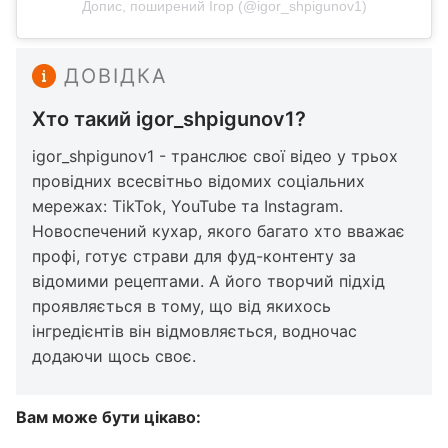
Допис, поширений Ігор (@igor_shpigunov1)
ДОВІДКА
Хто такий igor_shpigunov1?
igor_shpigunov1 - транслює свої відео у трьох
провідних всесвітньо відомих соціальних
мережах: TikTok, YouTube та Instagram.
Новоспечений кухар, якого багато хто вважає
профі, готує страви для фуд-контенту за
відомими рецептами. А його творчий підхід
проявляється в тому, що від якихось
інгредієнтів він відмовляється, водночас
додаючи щось своє.
Вам може бути цікаво: