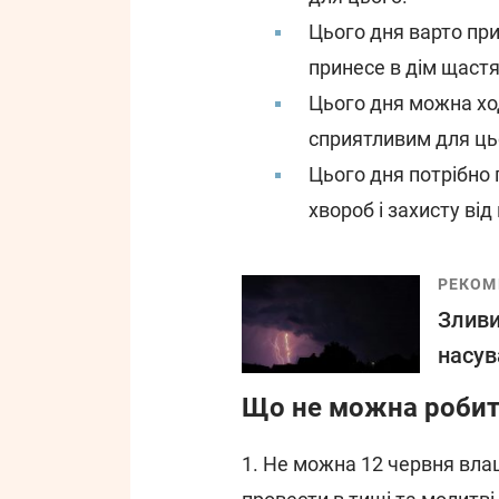
Цього дня варто пр
принесе в дім щастя
Цього дня можна хо
сприятливим для ць
Цього дня потрібно 
хвороб і захисту від
РЕКОМ
Зливи
насув
Що не можна робит
1. Не можна 12 червня вла