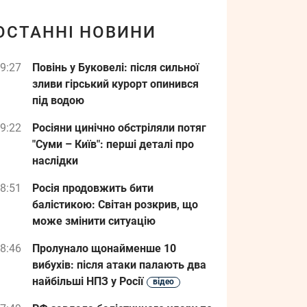
ОСТАННІ НОВИНИ
9:27
Повінь у Буковелі: після сильної
зливи гірський курорт опинився
під водою
9:22
Росіяни цинічно обстріляли потяг
"Суми – Київ": перші деталі про
наслідки
8:51
Росія продовжить бити
балістикою: Світан розкрив, що
може змінити ситуацію
8:46
Пролунало щонайменше 10
вибухів: після атаки палають два
найбільші НПЗ у Росії
відео