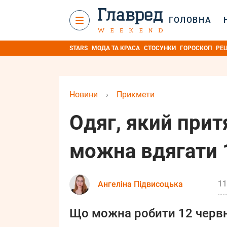
ГОЛОВНА
STARS
МОДА ТА КРАСА
СТОСУНКИ
ГОРОСКОП
РЕ
Новини
›
Прикмети
Одяг, який прит
можна вдягати 
11
Ангеліна Підвисоцька
Що можна робити 12 червня