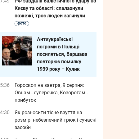
7:49
РФ завдала балістичного удару по
Києву та області: спалахнули
пожежі, троє людей загинули
фото
Антиукраїнські
погроми в Польщі
посиляться, Варшава
повторює помилку
1939 року – Кулик
5:36
Гороскоп на завтра, 9 серпня:
Овнам - суперечка, Козорогам -
прибуток
4:30
Як розносити тісне взуття на
розмір: небезпечний трюк і сучасні
засоби