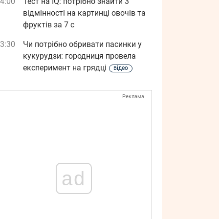
4:00
Тест на IQ: потрібно знайти 3
відмінності на картинці овочів та
фруктів за 7 с
3:30
Чи потрібно обривати пасинки у
кукурудзи: городниця провела
експеримент на грядці
відео
Реклама
ad