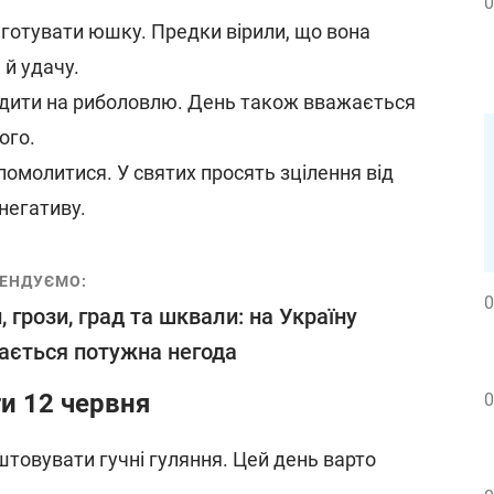
0
иготувати юшку. Предки вірили, що вона
 й удачу.
дити на риболовлю. День також вважається
ого.
помолитися. У святих просять зцілення від
 негативу.
ЕНДУЄМО:
0
, грози, град та шквали: на Україну
ається потужна негода
и 12 червня
0
штовувати гучні гуляння. Цей день варто