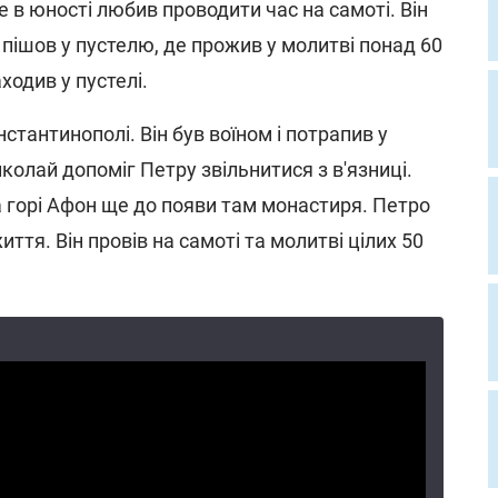
 в юності любив проводити час на самоті. Він
о пішов у пустелю, де прожив у молитві понад 60
аходив у пустелі.
тантинополі. Він був воїном і потрапив у
колай допоміг Петру звільнитися з в'язниці.
а горі Афон ще до появи там монастиря. Петро
ття. Він провів на самоті та молитві цілих 50