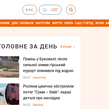
+20°
РУС
ОННИК
ДІМ І ЗАТИШОК
МАТУСЯМ
ЖИТТЯ
СВЯТА
САД І ГОРОД
ЗІРКИ
А
ГОЛОВНЕ ЗА ДЕНЬ
Більше
Повінь у Буковелі: після
сильної зливи гірський
курорт опинився під водою
09:27
Синоптик
Росіяни цинічно обстріляли
потяг "Суми – Київ": перші
деталі про наслідки
09:22
Україна