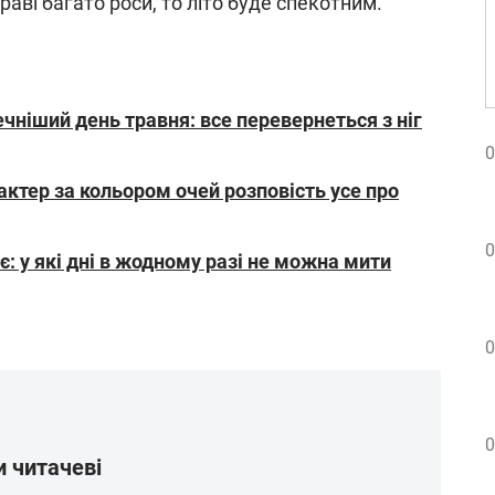
раві багато роси, то літо буде спекотним.
чніший день травня: все перевернеться з ніг
0
актер за кольором очей розповість усе про
0
є: у які дні в жодному разі не можна мити
0
0
 читачеві