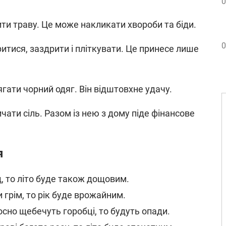
.
0
ти траву. Це може накликати хвороби та біди.
0
итися, заздрити і пліткувати. Це принесе лише
гати чорний одяг. Він відштовхне удачу.
чати сіль. Разом із нею з дому піде фінансове
я
, то літо буде також дощовим.
 грім, то рік буде врожайним.
сно щебечуть горобці, то будуть опади.