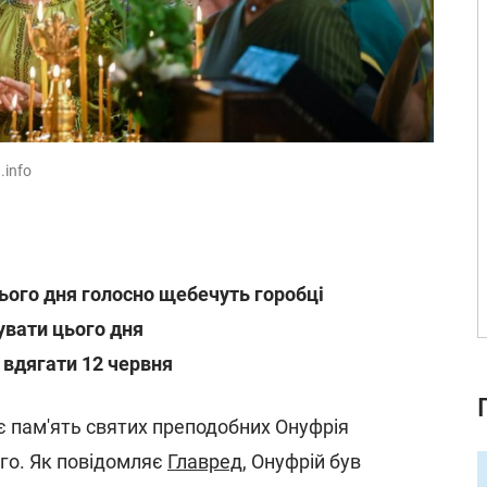
.info
ього дня голосно щебечуть горобці
увати цього дня
 вдягати 12 червня
 пам'ять святих преподобних Онуфрія
го. Як повідомляє
Главред
, Онуфрій був