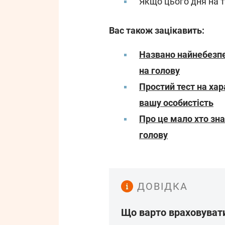
Якщо цього дня на т
Вас також зацікавить:
Названо найнебезпе
на голову
Простий тест на хар
вашу особистість
Про це мало хто зна
голову
ДОВІДКА
Що варто враховувати