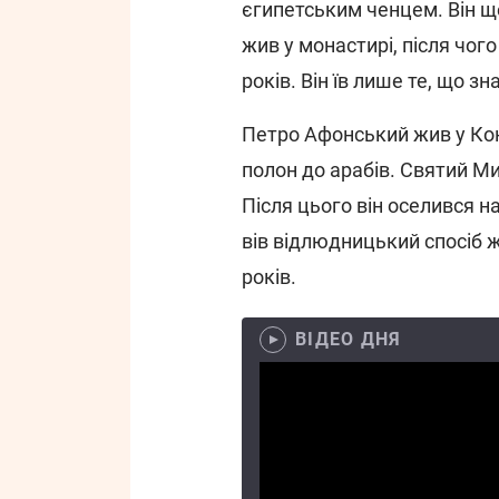
єгипетським ченцем. Він ще
жив у монастирі, після чог
років. Він їв лише те, що зн
Петро Афонський жив у Конс
полон до арабів. Святий Ми
Після цього він оселився н
вів відлюдницький спосіб жи
років.
ВІДЕО ДНЯ