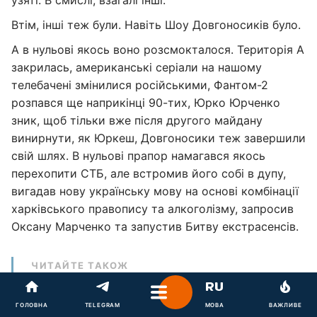
узяті. В смислі, взагалі інші.
Втім, інші теж були. Навіть Шоу Довгоносиків було.
А в нульові якось воно розсмокталося. Територія А
закрилась, американські серіали на нашому
телебачені змінилися російськими, Фантом-2
розпався ще наприкінці 90-тих, Юрко Юрченко
зник, щоб тільки вже після другого майдану
винирнути, як Юркеш, Довгоносики теж завершили
свій шлях. В нульові прапор намагався якось
перехопити СТБ, але встромив його собі в дупу,
вигадав нову українську мову на основі комбінації
харківського правопису та алкоголізму, запросив
Оксану Марченко та запустив Битву екстрасенсів.
ЧИТАЙТЕ ТАКОЖ
Почему украинцы по-прежнему
социализируются в русскоязычном
ГОЛОВНА
TELEGRAM
МОВА
ВАЖЛИВЕ