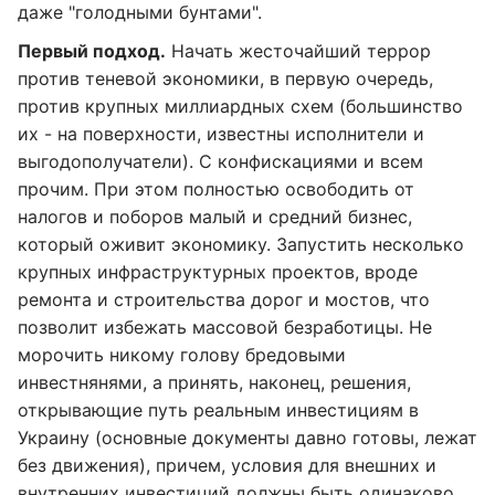
даже "голодными бунтами".
Первый подход.
Начать жесточайший террор
против теневой экономики, в первую очередь,
против крупных миллиардных схем (большинство
их - на поверхности, известны исполнители и
выгодополучатели). С конфискациями и всем
прочим. При этом полностью освободить от
налогов и поборов малый и средний бизнес,
который оживит экономику. Запустить несколько
крупных инфраструктурных проектов, вроде
ремонта и строительства дорог и мостов, что
позволит избежать массовой безработицы. Не
морочить никому голову бредовыми
инвестнянями, а принять, наконец, решения,
открывающие путь реальным инвестициям в
Украину (основные документы давно готовы, лежат
без движения), причем, условия для внешних и
внутренних инвестиций должны быть одинаково