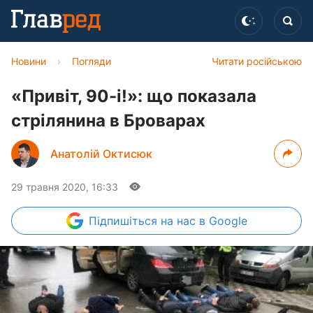
Новини
›
Погляди
Читати російською
«Привіт, 90-і!»: що показала
стрілянина в Броварах
Анатолій Октисюк
29 травня 2020, 16:33
Підпишіться
на нас в Google