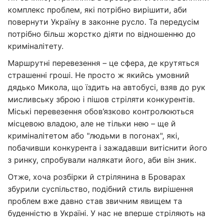
комплекс проблем, які потрібно вирішити, аби
повернути Україну в законне русло. Та передусім
потрібно більш жорстко діяти по відношенню до
криміналітету.
Маршрутні перевезення – це сфера, де крутяться
страшенні гроші. Не просто ж якийсь умовний
дядько Микола, що їздить на автобусі, взяв до рук
мисливську зброю і пішов стріляти конкурентів.
Міські перевезення обов’язково контролюються
місцевою владою, але не тільки нею – ще й
криміналітетом або "людьми в погонах", які,
побачивши конкурента і зажадавши витіснити його
з ринку, спробували налякати його, аби він зник.
Отже, хоча розбірки й стрілянина в Броварах
збурили суспільство, подібний стиль вирішення
проблем вже давно став звичним явищем та
буденністю в Україні. У нас не вперше стріляють на