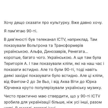
Хочу дещо сказати про культурку. Вже давно хочу.
Я пам'ятаю 90-ті.
В дев'яності був телеканал ICTV, наприклад. Там
показували Вольтрона та Трансформерів
українською. Альфа, Динозаврів, Ренегата...
коротше, багато чого. Українською. А ще там була
Територія А. І там показували кліпи, які на наш час і
показати встидно. Але то були 90-ті, тоді навіть
деякі західні показувати було встидно. Але ці кліпи,
від Фантом-2 до Зе Вьо, і від Аква Віти до Юрка
Юрченка круто популярізували українську музику.
Чисто практично маю ствердити, що у 90-ті ICTV
зробила для українізації більше, ніж усі інші, разом