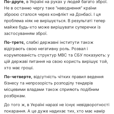
По-друге,
в Україні на руках у людей багато зброї.
Не в останню чергу таке "наводнення" країни
зброєю сталося через конфлікт на Донбасі. І ця
проблема ніяк не вирішується. В результаті тепер
майже будь-хто може вирішувати суперечки із
застосуванням зброї.
По-третє,
слабкі державні інститути також
відіграють свою негативну роль. Розвал і
корумпованість структур МВС та СБУ показують: у
цій державі питання на свою користь вирішує той,
хто має гроші.
По-четверте,
відсутність чітких правил ведення
бізнесу та непрозорість розподілу тендерів
місцевими владами також сприяють подібним
розбіркам.
До того ж, в Україні наразі не існує невідворотності
покарання. А це дуже надихає тих, хто має намір