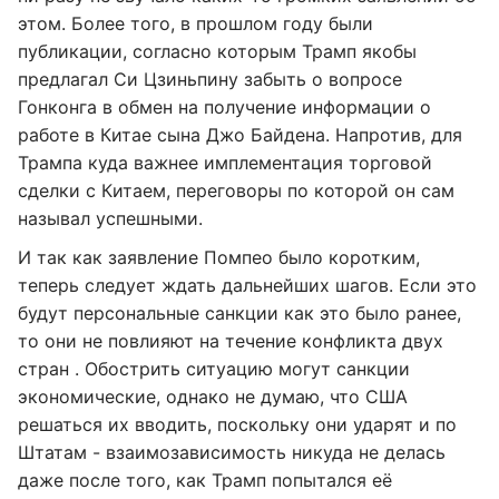
этом. Более того, в прошлом году были
публикации, согласно которым Трамп якобы
предлагал Си Цзиньпину забыть о вопросе
Гонконга в обмен на получение информации о
работе в Китае сына Джо Байдена. Напротив, для
Трампа куда важнее имплементация торговой
сделки с Китаем, переговоры по которой он сам
называл успешными.
И так как заявление Помпео было коротким,
теперь следует ждать дальнейших шагов. Если это
будут персональные санкции как это было ранее,
то они не повлияют на течение конфликта двух
стран . Обострить ситуацию могут санкции
экономические, однако не думаю, что США
решаться их вводить, поскольку они ударят и по
Штатам - взаимозависимость никуда не делась
даже после того, как Трамп попытался её