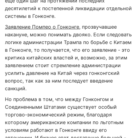
ещё один шаг на протяжении последних
десятилетий к постепенной ликвидации отдельной
системы в Гонконге.
Заявление Помпео о Гонконге
, прозвучавшее
накануне, можно понимать двояко. Если следовать
логике администрации Трампа по борьбе с Китаем
в Гонконге, то получается, что его заявление - это
критика китайских властей и, возможно, за этим
заявлением стоит стремление администрации
усилить давление на Китай через гонконгский
вопрос, так как за ним последует введение
санкций.
Но проблема в том, что между Гонконгом и
Соединенными Штатами существует особый
торгово-экономический режим, благодаря
которому американские компании по льготным
условиям работают в Гонконге ввиду его
автономии. И бизнес этот достаточно большой -