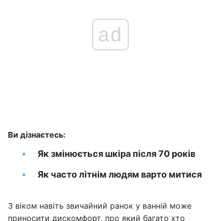
ad
Ви дізнаєтесь:
Як змінюється шкіра після 70 років
Як часто літнім людям варто митися
З віком навіть звичайний ранок у ванній може
приносити дискомфорт, про який багато хто