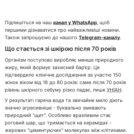
Підпишіться на наш
канал у WhatsApp
, щоб
першими дізнаватися про найважливіші новини.
Також запрошуємо до нашого
Telegram-каналу
.
Що стається зі шкірою після 70 років
Організм поступово виробляє менше природного
жиру, який формує захисний бар’єр. Це
підтвердило клінічне дослідження за участю 150
жінок віком від 18 до 80 років: саме після 70 років
рівень шкірного себуму різко падає, пише
УНІАН
.
У результаті гаряча вода та звичайне мило діють
значно агресивніше - буквально змивають
природний "щит". Особливо вразливим стає
роговий шар, що тримається на керамідах -
жирових "цементуючих" молекулах між клітинами.