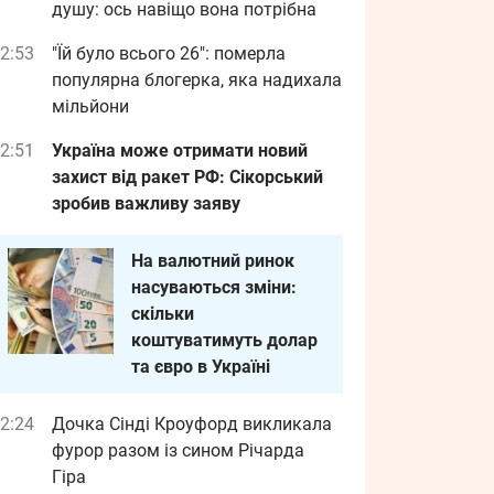
душу: ось навіщо вона потрібна
2:53
"Їй було всього 26": померла
популярна блогерка, яка надихала
мільйони
2:51
Україна може отримати новий
захист від ракет РФ: Сікорський
зробив важливу заяву
На валютний ринок
насуваються зміни:
скільки
коштуватимуть долар
та євро в Україні
2:24
Дочка Сінді Кроуфорд викликала
фурор разом із сином Річарда
Гіра