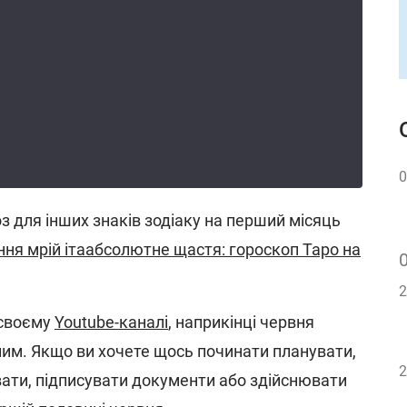
0
з для інших знаків зодіаку на перший місяць
ння мрій ітаабсолютне щастя: гороскоп Таро на
2
 своєму
Youtube-каналі
, наприкінці червня
им. Якщо ви хочете щось починати планувати,
2
вати, підписувати документи або здійснювати