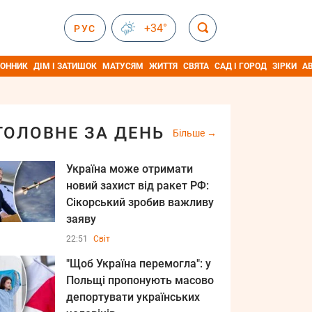
+34°
РУС
ОННИК
ДІМ І ЗАТИШОК
МАТУСЯМ
ЖИТТЯ
СВЯТА
САД І ГОРОД
ЗІРКИ
А
ГОЛОВНЕ ЗА ДЕНЬ
Більше
Україна може отримати
новий захист від ракет РФ:
Сікорський зробив важливу
заяву
22:51
Світ
"Щоб Україна перемогла": у
Польщі пропонують масово
депортувати українських