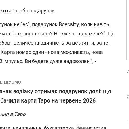
 коханні або подарунок.
унок небес", подарунок Всесвіту, коли навіть
 мені так пощастило? Невже це для мене?". Це
юбов і величезна вдячність за це життя, за те,
 Карта номер один - нова можливість, нове
 імпульс. Ви будете дуже задоволені", -
2
ЕНДУЄМО:
знак зодіаку отримає подарунок долі: що
2
бачили карти Таро на червень 2026
ння в Таро
1
йома, начальниця, бухгалтерка, фінансистка