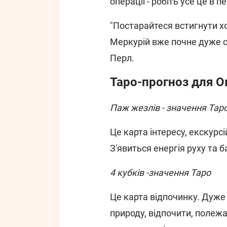
операції - робіть усе це в 
"Постарайтеся встигнути хо
Меркурій вже почне дуже с
Перл.
Таро-прогноз для О
Паж жезлів -
значення Тар
Це карта інтересу, екскурсі
З'явиться енергія руху та 
4 кубків -
значення Таро
Це карта відпочинку. Дуже 
природу, відпочити, полеж