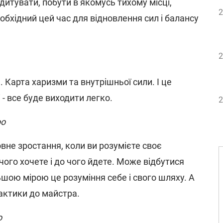
дитувати, побути в якомусь тихому місці,
2
обхідний цей час для відновлення сил і балансу
2
. Карта харизми та внутрішньої сили. І це
 - все буде виходити легко.
2
ро
вне зростання, коли ви розумієте своє
 чого хочете і до чого йдете. Може відбутися
льшою мірою це розуміння себе і свого шляху. А
рактики до майстра.
о