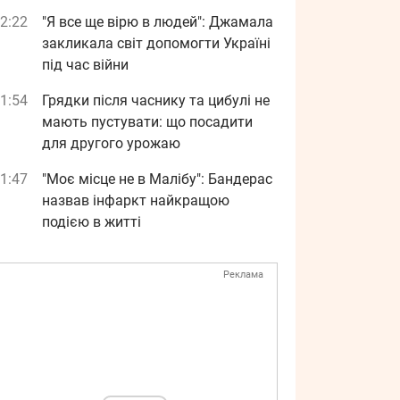
2:22
"Я все ще вірю в людей": Джамала
закликала світ допомогти Україні
під час війни
1:54
Грядки після часнику та цибулі не
мають пустувати: що посадити
для другого урожаю
1:47
"Моє місце не в Малібу": Бандерас
назвав інфаркт найкращою
подією в житті
Реклама