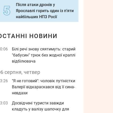
Після атаки дронів у
Ярославлі горить один із п’яти
найбільших НПЗ Росії
ОСТАННІ НОВИНИ
0:06
Білі речі знову сяятимуть: старий
"бабусин" трюк без жодної краплі
відбілювача
06 серпня, четвер
3:26
"Я не готовий": чоловік путіністки
Валерії відкараскався від її сина-
невдахи
3:03
Досвідчені туристи завжди
кладуть у валізу шапочку для