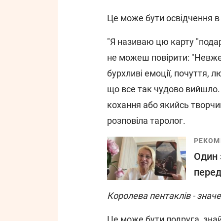
Це може бути освідчення в
"Я називаю цю карту "подар
не можеш повірити: "Невже
бурхливі емоції, почуття, л
що все так чудово вийшло.
кохання або якийсь творчий
розповіла таролог.
РЕКОМ
Один 
перед
Королева пентаклів - значе
Це може бути подруга, зна