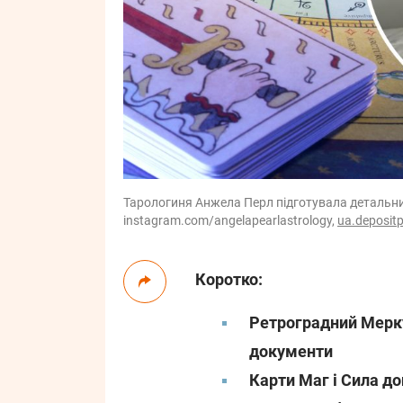
Тарологиня Анжела Перл підготувала детальний
instagram.com/angelapearlastrology,
ua.deposit
Коротко:
Ретроградний Мерку
документи
Карти Маг і Сила д