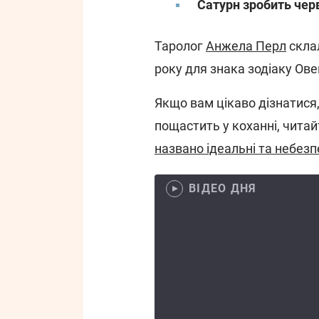
Сатурн зробить чер
Таролог
Анжела Перл
склал
року для знака зодіаку Ове
Якщо вам цікаво дізнатися
пощастить у коханні, читай
названо ідеальні та небезп
ВІДЕО ДНЯ