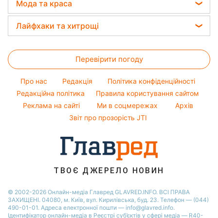
Головоломки
Новини Дніпра
Мода та краса
Погода на сьогодні
Потап
Тести по картинці
Новини Сум
Жіночі стрижки
Погода на завтра
Лайфхаки та хитрощі
Софія Ротару
Оптичні ілюзії
Новини Тернополя
Фарбування волосся
Пилова буря
Ольга Сумська
Прання
Народні прикмети
Новини Черкаси
Гарний манікюр
Перевірити погоду
Кімнатні рослини
Усе про шоу-бізнес
Новини Житомира
Модні помилки
Усе про сало
Новини Рівного
Про нас
Редакція
Політика конфіденційності
Новини моди
Прибирання
Редакційна політика
Правила користування сайтом
Новини Одеси
Поради від Андре Тана
Реклама на сайті
Ми в соцмережах
Архів
Авто
Новини Запоріжжя
Звіт про прозорість JTI
ТВОЄ ДЖЕРЕЛО НОВИН
© 2002-2026 Онлайн-медіа Главред GLAVRED.INFO. ВСІ ПРАВА
ЗАХИЩЕНІ. 04080, м. Київ, вул. Кирилівська, буд. 23. Телефон — (044)
490-01-01. Адреса електронної пошти — info@glavred.info.
Ідентифікатор онлайн-медіа в Реєстрі суб’єктів у сфері медіа — R40-