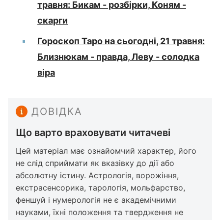
травня: Бикам - розбірки, Коням -
скарги
Гороскоп Таро на сьогодні, 21 травня:
Близнюкам - правда, Леву - солодка
віра
ДОВІДКА
Що варто враховувати читачеві
Цей матеріал має ознайомчий характер, його
не слід сприймати як вказівку до дії або
абсолютну істину. Астрологія, ворожіння,
екстрасенсорика, тарологія, мольфарство,
феншуй і нумерологія не є академічними
науками, їхні положення та твердження не