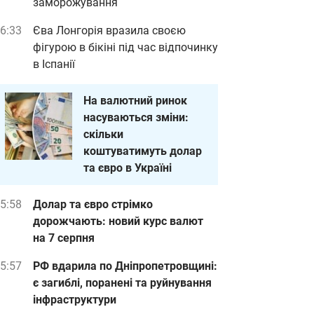
заморожування
6:33
Єва Лонгорія вразила своєю
фігурою в бікіні під час відпочинку
в Іспанії
На валютний ринок
насуваються зміни:
скільки
коштуватимуть долар
та євро в Україні
5:58
Долар та євро стрімко
дорожчають: новий курс валют
на 7 серпня
5:57
РФ вдарила по Дніпропетровщині:
є загиблі, поранені та руйнування
інфраструктури