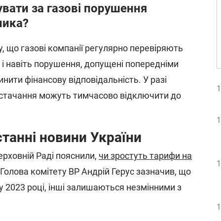
вати за газові порушення
ника?
, що газові компанії регулярно перевіряють
 і навіть порушення, допущені попередніми
нити фінансову відповідальність. У разі
1
стачання можуть тимчасово відключити до
1
останні новини України
рховній Раді пояснили,
чи зростуть тарифи на
1
Голова комітету ВР Андрій Герус зазначив, що
у 2023 році, інші залишаються незмінними з
1