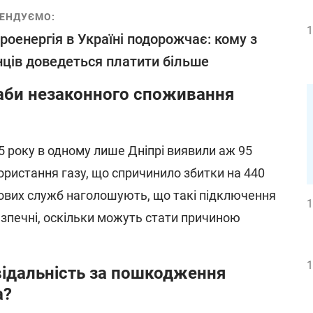
ЕНДУЄМО:
1
роенергія в Україні подорожчає: кому з
нців доведеться платити більше
таби незаконного споживання
5 року в одному лише Дніпрі виявили аж 95
ористання газу, що спричинило збитки на 440
зових служб наголошують, що такі підключення
1
езпечні, оскільки можуть стати причиною
1
відальність за пошкодження
а?