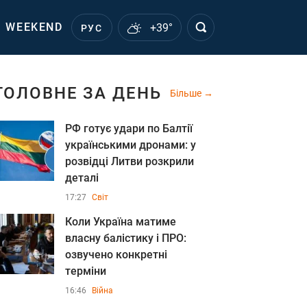
WEEKEND
+39°
РУС
ГОЛОВНЕ ЗА ДЕНЬ
Більше
РФ готує удари по Балтії
українськими дронами: у
розвідці Литви розкрили
деталі
17:27
Світ
Коли Україна матиме
власну балістику і ПРО:
озвучено конкретні
терміни
16:46
Війна