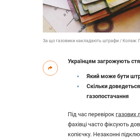
За що газовики накладають штрафи / Колаж: Гла
Українцям загрожують стяг
Який може бути штр
Скільки доведеться
газопостачання
Під час перевірок
газових 
фахівці часто фіксують дов
копієчку. Незаконні підклю