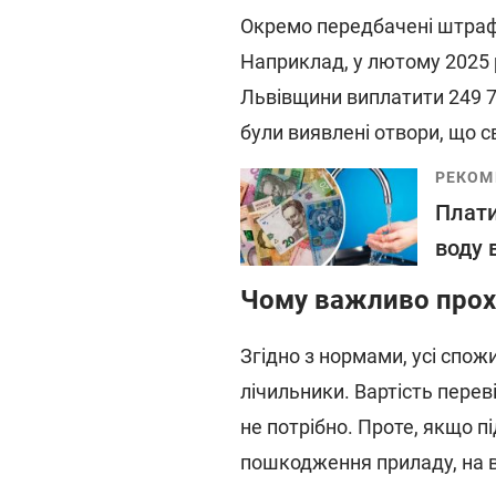
Окремо передбачені штрафи
Наприклад, у лютому 2025 
Львівщини виплатити 249 7
були виявлені отвори, що с
РЕКОМ
Плати
воду 
Чому важливо прохо
Згідно з нормами, усі спож
лічильники. Вартість перев
не потрібно. Проте, якщо п
пошкодження приладу, на 