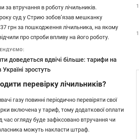
1
 за втручання в роботу лічильників.
року суд у Стрию зобов’язав мешканку
37 грн за пошкодження лічильника, на якому
1
відчили про спроби впливу на його роботу.
ЕНДУЄМО:
ти доведеться вдвічі більше: тарифи на
в Україні зростуть
дити перевірку лічильників?
ивачі газу повинні періодично перевіряти свої
ірки включена у тариф, тому додаткової оплати
ід час огляду буде зафіксовано втручання чи
власника можуть накласти штраф.