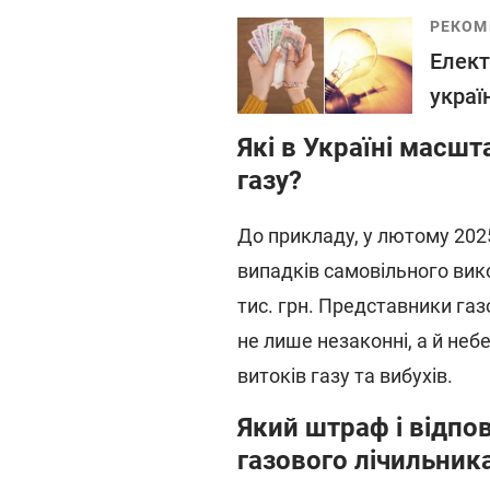
РЕКОМ
Елект
украї
Які в Україні масш
газу?
До прикладу, у лютому 202
випадків самовільного вик
тис. грн. Представники га
не лише незаконні, а й неб
витоків газу та вибухів.
Який штраф і відпо
газового лічильник