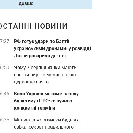
довше
ОСТАННІ НОВИНИ
7:27
РФ готує удари по Балтії
українськими дронами: у розвідці
Литви розкрили деталі
6:50
Чому 7 серпня жінки мають
спекти пиріг з малиною: яке
церковне свято
6:46
Коли Україна матиме власну
балістику і ПРО: озвучено
конкретні терміни
6:35
Малина з морозилки буде як
свіжа: секрет правильного