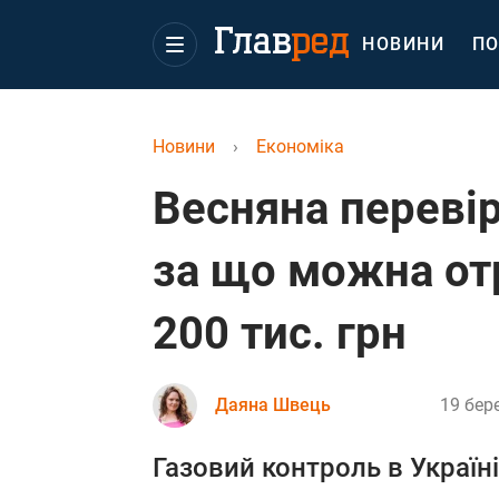
НОВИНИ
ПО
Новини
›
Економіка
Весняна перевір
за що можна от
200 тис. грн
Даяна Швець
19 бер
Газовий контроль в Україн