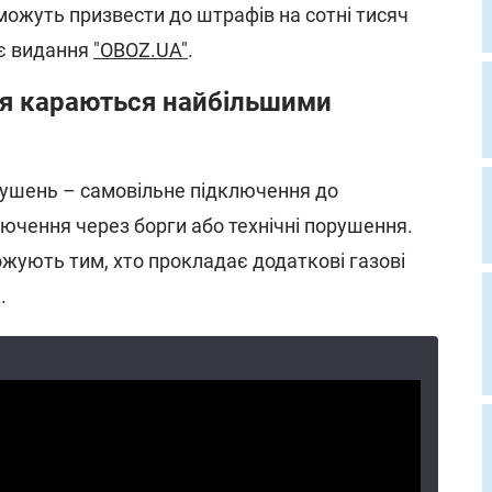
ожуть призвести до штрафів на сотні тисяч
яє видання
"OBOZ.UA"
.
ня караються найбільшими
рушень – самовільне підключення до
лючення через борги або технічні порушення.
жують тим, хто прокладає додаткові газові
.