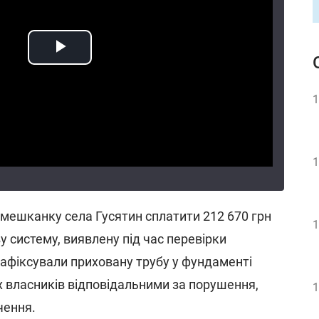
1
1
 мешканку села Гусятин сплатити 212 670 грн
1
ву систему, виявлену під час перевірки
зафіксували приховану трубу у фундаменті
х власників відповідальними за порушення,
1
чення.