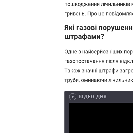
пошкодження лічильників м
гривень. Про це повідомл
Які газові порушен
штрафами?
Одне з найсерйозніших по
газопостачання після відк
Також значні штрафи загро
труби, оминаючи лічильник
ВІДЕО ДНЯ