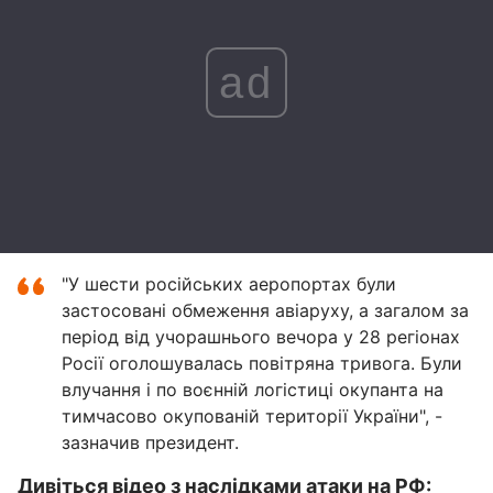
ad
"У шести російських аеропортах були
застосовані обмеження авіаруху, а загалом за
період від учорашнього вечора у 28 регіонах
Росії оголошувалась повітряна тривога. Були
влучання і по воєнній логістиці окупанта на
тимчасово окупованій території України", -
зазначив президент.
Дивіться відео з наслідками атаки на РФ: