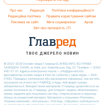
Тести по картинці
Легкі десерти
Кейт Міддлтон
Новини Харкова
Оптичні ілюзії
Напої
Про нас
Редакція
Політика конфіденційності
Алла Пугачова
Новини Полтави
Народні прикмети
Редакційна політика
Правила користування сайтом
Максим Галкін
Реклама на сайті
Ми в соцмережах
Архів
Усе про шоу-бізнес
Настя Каменських
Звіт про прозорість JTI
Віталій Козловський
Потап
Софія Ротару
ТВОЄ ДЖЕРЕЛО НОВИН
Ольга Сумська
© 2002-2026 Онлайн-медіа Главред GLAVRED.INFO. ВСІ ПРАВА
ЗАХИЩЕНІ. 04080, м. Київ, вул. Кирилівська, буд. 23. Телефон — (044)
490-01-01. Адреса електронної пошти — info@glavred.info.
Ідентифікатор онлайн-медіа в Реєстрі суб’єктів у сфері медіа — R40-
01822.
Передрук, копіювання або відтворення інформації, яка містить
посилання на агентство ГЛАВРЕД, в будь-якій формi суворо
забороняється. Використання матеріалів «Главред» дозволяється за
умови посилання на «Главред». для інтернет-видань обов’язковим є
пряме, відкрите для пошукових систем, гіперпосилання в першому
абзаці на конкретний матеріал. Матеріали з плашками «Реклама»,
«Новини компаній», «Актуально», «Погляд», «Офіційно» публікуються
на комерційних або партнерських засадах. Точки зору, виражені в