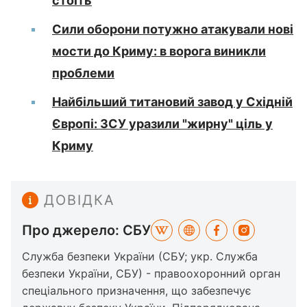
стоїть
Сили оборони потужно атакували нові
мости до Криму: в ворога виникли
проблеми
Найбільший титановий завод у Східній
Європі: ЗСУ уразили "жирну" ціль у
Криму
ДОВІДКА
Про джерело: СБУ
Служба безпеки України (СБУ; укр. Служба
безпеки України, СБУ) - правоохоронний орган
спеціального призначення, що забезпечує