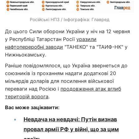
Російські НПЗ / Інфографіка: Главред
До цього Сили оборони України у ніч на 12 червня
у Республіці Татарстан Росії
уразили
нафтопереробні заводи
"ТАНЕКО" та "ТАИФ-НК" у
Нижньокамську.
Раніше повідомлялося, що Україна звернеться до
союзників із проханням надати додаткові 20
мільярдів доларів для посилення військової
переваги над Росією і
продовження атак вглиб
територій ворога
.
Вас може зацікавити:
Невдача на невдачі: Путін визнав
провал армії РФ у війні, що за цим