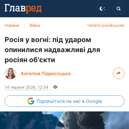
Новини
›
Війна
Читати російською
Росія у вогні: під ударом
опинилися надважливі для
росіян об'єкти
Ангеліна Підвисоцька
14 червня 2026, 12:34
Підпишіться
на нас в Google