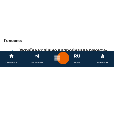
Головне:
Україна успішно випробувала ракету-
перехоплювач FP-7.x
ГОЛОВНА
TELEGRAM
МОВА
ВАЖЛИВЕ
Українська ракета може стати
дешевшою альтернативою
американській
Серійне виробництво FP-7.x має
початися влітку