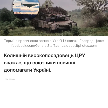
Терміни припинення вогню в Україні / колаж: Главред, фото:
facebook.com/GeneralStaff.ua,
ua.depositphotos.com
Колишній високопосадовець ЦРУ
вважає, що союзники повинні
допомагати Україні.
Реклама