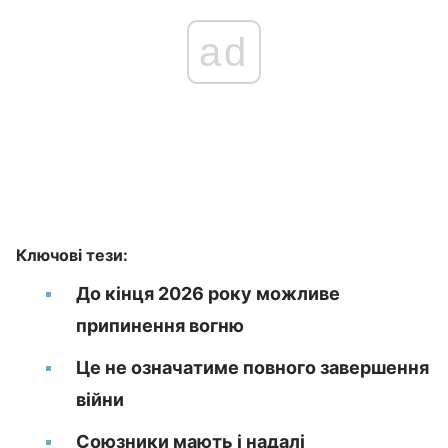
ad
Ключові тези:
До кінця 2026 року можливе
припинення вогню
Це не означатиме повного завершення
війни
Союзники мають і надалі