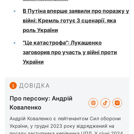
В Путіна вперше заявили про поразку у
війні: Кремль готує 3 сценарії, яка
роль України
"Це катастрофа": Лукашенко
заговорив про участь у війні проти
України
ДОВІДКА
Про персону: Андрій
Коваленко
Андрій Коваленко є лейтенантом Сил оборони
України, у грудні 2023 року відряджений на
посаду заступника керівника ЦПД. У січні 2024