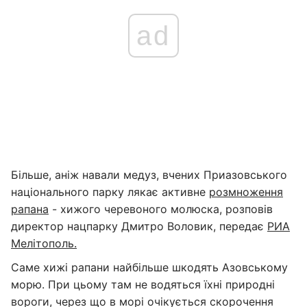
ad
Більше, аніж навали медуз, вчених Приазовського
національного парку лякає активне
розмноження
рапана
- хижого черевоного молюска, розповів
директор нацпарку Дмитро Воловик, передає
РИА
Мелітополь.
Саме хижі рапани найбільше шкодять Азовському
морю. При цьому там не водяться їхні природні
вороги, через що в морі очікується скорочення