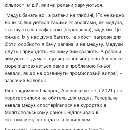
кількості мідій, якими рапани харчуються.
"Медуз бачать всі, а рапани на глибині, і їх не видно.
Вони збільшуються такими ж обсягами, як медуза,
і харчуються скафаркою (черепашка), мідіями. Це
хижак. Їх у нас дуже багато. І в якості загрози для
біоти особисто я бачу рапана, а не медузу. Медузи
йдуть і приходять. На зиму вимерзають. А рапани
зимують. І, думаю, що через кілька років Азовське
море зіштовхнеться саме з проблемою їхньої
навали, якщо не розвинути промисловий вилов", -
зазначив Воловик.
Як повідомляв Главред, Азовське море в 2021 році
перетворилося на обитель для медуз. Теперішнє
навала медуз
спостерігалося на курортах в
Мелітопольському районі. Відпочиваючі
скаржилися, що вода стала киселем.
Крім того, туристів на відпочинку в Україні