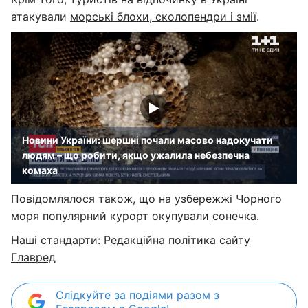
атакували
морські блохи, сколопендри і змії
.
Новини України: шершні почали масово надокучати
людям – що робити, якщо ужалила небезпечна
комаха
Повідомлялося також, що на узбережжі Чорного
моря популярний курорт окупували
сонечка
.
Наші стандарти:
Редакційна політика сайту
Главред
Слідкуйте за подіями разом з