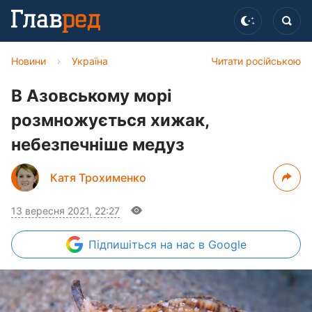
Новини
›
Україна
Читати російською
В Азовському морі
розмножується хижак,
небезпечніше медуз
Катя Трохименко
13 вересня 2021, 22:27
Підпишіться
на нас в Google