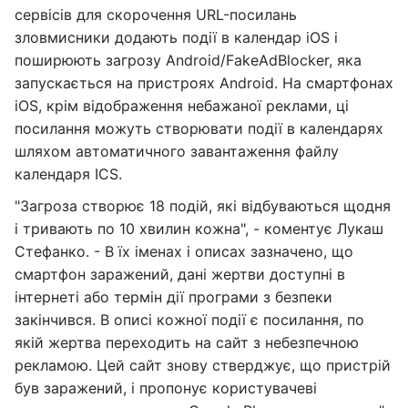
сервісів для скорочення URL-посилань
зловмисники додають події в календар iOS і
поширюють загрозу Android/FakeAdBlocker, яка
запускається на пристроях Android. На смартфонах
iOS, крім відображення небажаної реклами, ці
посилання можуть створювати події в календарях
шляхом автоматичного завантаження файлу
календаря ICS.
"Загроза створює 18 подій, які відбуваються щодня
і тривають по 10 хвилин кожна", - коментує Лукаш
Стефанко. - В їх іменах і описах зазначено, що
смартфон заражений, дані жертви доступні в
інтернеті або термін дії програми з безпеки
закінчився. В описі кожної події є посилання, по
якій жертва переходить на сайт з небезпечною
рекламою. Цей сайт знову стверджує, що пристрій
був заражений, і пропонує користувачеві