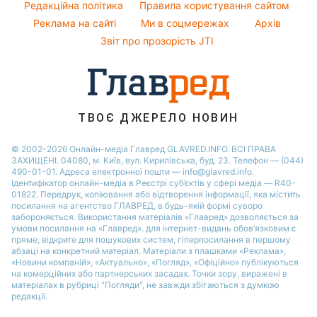
Погода на завтра
Редакційна політика
Правила користування сайтом
Святкове меню
Реклама на сайті
Ми в соцмережах
Архів
Пилова буря
Звіт про прозорість JTI
ТВОЄ ДЖЕРЕЛО НОВИН
© 2002-2026 Онлайн-медіа Главред GLAVRED.INFO. ВСІ ПРАВА
ЗАХИЩЕНІ. 04080, м. Київ, вул. Кирилівська, буд. 23. Телефон — (044)
490-01-01. Адреса електронної пошти — info@glavred.info.
Ідентифікатор онлайн-медіа в Реєстрі суб’єктів у сфері медіа — R40-
01822.
Передрук, копіювання або відтворення інформації, яка містить
посилання на агентство ГЛАВРЕД, в будь-якій формi суворо
забороняється. Використання матеріалів «Главред» дозволяється за
умови посилання на «Главред». для інтернет-видань обов’язковим є
пряме, відкрите для пошукових систем, гіперпосилання в першому
абзаці на конкретний матеріал. Матеріали з плашками «Реклама»,
«Новини компаній», «Актуально», «Погляд», «Офіційно» публікуються
на комерційних або партнерських засадах. Точки зору, виражені в
матеріалах в рубриці "Погляди", не завжди збігаються з думкою
редакції.