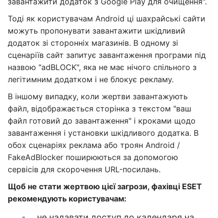
завантажити додаток з Google Play для очищення".
Тоді як користувачам Android ці шахрайські сайти
можуть пропонувати завантажити шкідливий
додаток зі сторонніх магазинів. В одному зі
сценаріїв сайт запитує завантаження програми під
назвою "adBLOCK", яка не має нічого спільного з
легітимним додатком і не блокує рекламу.
В іншому випадку, коли жертви завантажують
файл, відображається сторінка з текстом "ваш
файл готовий до завантаження" і кроками щодо
завантаження і установки шкідливого додатка. В
обох сценаріях реклама або троян Android /
FakeAdBlocker поширюються за допомогою
сервісів для скорочення URL-посилань.
Щоб не стати жертвою цієї загрози, фахівці ESET
рекомендують користувачам:
не надавати доступ до календаря на