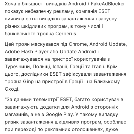
Хоча в більшості випадків Android / FakeAdBlocker
показує небезпечну рекламу, компанія ESET
виявила сотні випадків завантаження і запуску
різних шкідливих програм, в тому числі і
банківського трояна Cerberus.
Цей троян маскувався під Chrome, Android Update,
Adobe Flash Player або Update Android і
завантажувався на пристрої користувачів з
Туреччини, Польщі, Іспанії, Греції та Італії. Крім
цього, дослідники ESET зафіксували завантаження
трояна Ginp на пристрої в Греції і на Близькому
Сході.
"За даними телеметрії ESET, багато користувачів
завантажують додатки для Android з сторонніх
магазинів, а не з Google Play. У такому випадку
ризик завантаження шкідливих програм, особливо
при переході по рекламних оголошеннях, дуже