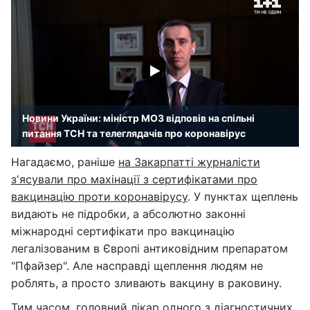
Новини України: міністр МОЗ відповів на спільні
питання ТСН та телеглядачів про коронавірус
Нагадаємо, раніше
на Закарпатті журналісти
з'ясували про махінації з сертифікатами про
вакцинацію проти коронавірусу
. У пунктах щеплень
видають не підробки, а абсолютно законні
міжнародні сертифікати про вакцинацію
легалізованим в Європі антиковідним препаратом
"Пфайзер". Але насправді щеплення людям не
роблять, а просто зливають вакцину в раковину.
Тим часом, головний лікар одного з діагностичних