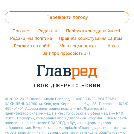
Філіп Кіркоров
Новини Львова
Салати
Погода на сьогодні
Головоломки
Олена Зеленська
Новини Дніпра
Прості страви
Перевірити погоду
Тести по картинці
Ані Лорак
Новини Тернополя
Легкі десерти
Оптичні ілюзії
Кейт Міддлтон
Новини Житомира
Про нас
Редакція
Політика конфіденційності
Напої
Народні прикмети
Алла Пугачова
Редакційна політика
Правила користування сайтом
Новини Одеси
Святкове меню
Реклама на сайті
Ми в соцмережах
Архів
Усе про шоу-бізнес
Максим Галкін
Новини Харкова
Звіт про прозорість JTI
Настя Каменських
Віталій Козловський
Потап
ТВОЄ ДЖЕРЕЛО НОВИН
© 2002-2026 Онлайн-медіа Главред GLAVRED.INFO. ВСІ ПРАВА
ЗАХИЩЕНІ. 04080, м. Київ, вул. Кирилівська, буд. 23. Телефон — (044)
490-01-01. Адреса електронної пошти — info@glavred.info.
Ідентифікатор онлайн-медіа в Реєстрі суб’єктів у сфері медіа — R40-
01822.
Передрук, копіювання або відтворення інформації, яка містить
посилання на агентство ГЛАВРЕД, в будь-якій формi суворо
забороняється. Використання матеріалів «Главред» дозволяється за
умови посилання на «Главред». для інтернет-видань обов’язковим є