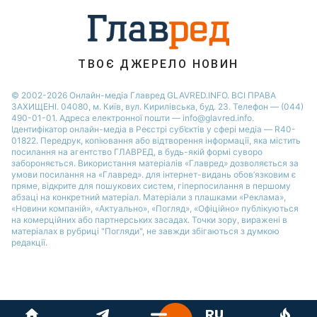
ТВОЄ ДЖЕРЕЛО НОВИН
© 2002-2026 Онлайн-медіа Главред GLAVRED.INFO. ВСІ ПРАВА
ЗАХИЩЕНІ. 04080, м. Київ, вул. Кирилівська, буд. 23. Телефон — (044)
490-01-01. Адреса електронної пошти — info@glavred.info.
Ідентифікатор онлайн-медіа в Реєстрі суб’єктів у сфері медіа — R40-
01822.
Передрук, копіювання або відтворення інформації, яка містить
посилання на агентство ГЛАВРЕД, в будь-якій формi суворо
забороняється. Використання матеріалів «Главред» дозволяється за
умови посилання на «Главред». для інтернет-видань обов’язковим є
пряме, відкрите для пошукових систем, гіперпосилання в першому
абзаці на конкретний матеріал. Матеріали з плашками «Реклама»,
«Новини компаній», «Актуально», «Погляд», «Офіційно» публікуються
на комерційних або партнерських засадах. Точки зору, виражені в
матеріалах в рубриці "Погляди", не завжди збігаються з думкою
редакції.