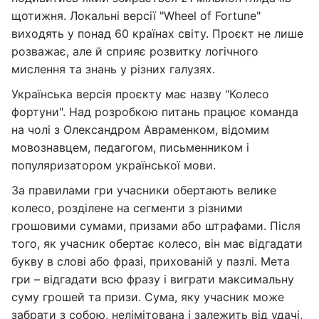
щотижня. Локальні версії "Wheel of Fortune"
виходять у понад 60 країнах світу. Проєкт не лише
розважає, але й сприяє розвитку логічного
мислення та знань у різних галузях.
Українська версія проєкту має назву "Колесо
фортуни". Над розробкою питань працює команда
на чолі з Олександром Авраменком, відомим
мовознавцем, педагогом, письменником і
популяризатором української мови.
За правилами гри учасники обертають велике
колесо, розділене на сегменти з різними
грошовими сумами, призами або штрафами. Після
того, як учасник обертає колесо, він має відгадати
букву в слові або фразі, прихованій у пазлі. Мета
гри – відгадати всю фразу і виграти максимальну
суму грошей та призи. Сума, яку учасник може
забрати з собою, нелімітована і залежить від удачі,