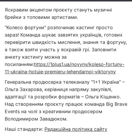
Яскравим акцентом проєкту стануть музичні
брейки з топовими артистами.
"Колесо фортуни" розпочинає кастинг просто
зараз! Команда шукає завзятих українців, готових
перевірити швидкість мислення, знання та фортуну,
а також взяти участь у яскравій грі. Заповнити
анкету кастингу можна за
посиланням:
https://1plus1.ua/novyny/koleso-fortuny-
11-ukraina-hotuie-premieru-lehendarnoi-viktoryny
Генеральна продюсерка телеканалу "1+1 Україна" –
Ольга Захарова, керівниця напряму закупівлі,
адаптації та розробки форматів – Ольга Кіщенко.
Над створенням проєкту працює команда Big Brave
Events на чолі з креативним продюсером
Володимиром Завадюком.
Наші стандарти:
Редакційна політика сайту