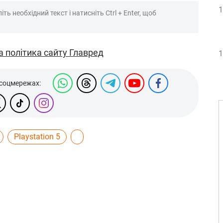
1
ть необхідний текст і натисніть Ctrl + Enter, щоб
а політика сайту Главред
1
 соцмережах:
Playstation 5