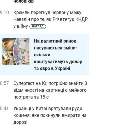
чоловіків
9:10
Кремль перетнув червону межу:
Невзлін про те, як РФ втягує КНДР
у війну
погляд
На валютний ринок
насуваються зміни:
скільки
коштуватимуть долар
та євро в Україні
8:57
Супертест на IQ: потрібно знайти 3
відмінності на картинці сімейного
портрета за 15 с
8:41
Українці у Китаї врятували руде
кошеня, яке покинули вмирати на
дорозі