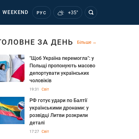
WEEKEND
+35°
РУС
ГОЛОВНЕ ЗА ДЕНЬ
Більше
"Щоб Україна перемогла": у
Польщі пропонують масово
депортувати українських
чоловіків
19:31
Світ
РФ готує удари по Балтії
українськими дронами: у
розвідці Литви розкрили
деталі
17:27
Світ