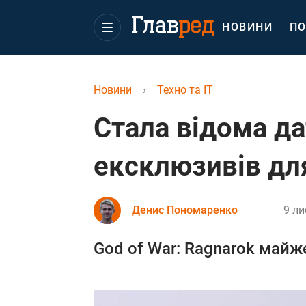
НОВИНИ
ПО
Новини
›
Техно та IT
Стала відома да
ексклюзивів дл
Денис Пономаренко
9 ли
God of War: Ragnarok майже