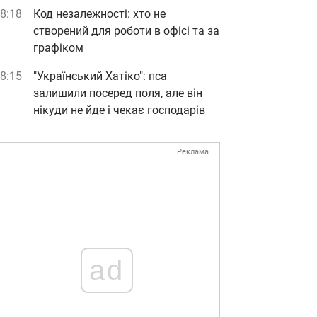
8:18
Код незалежності: хто не
створений для роботи в офісі та за
графіком
8:15
"Український Хатіко": пса
залишили посеред поля, але він
нікуди не йде і чекає господарів
Реклама
ad