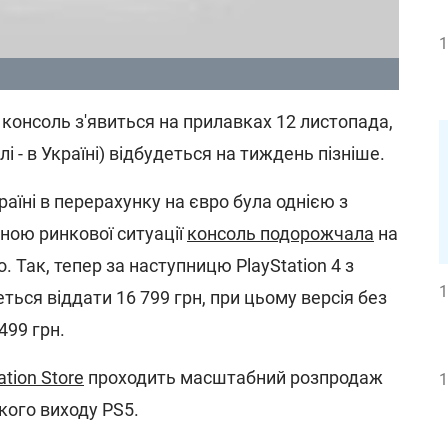
1
 консоль з'явиться на прилавках 12 листопада,
лі - в Україні) відбудеться на тиждень пізніше.
раїні в перерахунку на євро була однією з
міною ринкової ситуації
консоль подорожчала
на
о. Так, тепер за наступницю PlayStation 4 з
1
ься віддати 16 799 грн, при цьому версія без
499 грн.
ation Store
проходить масштабний розпродаж
1
кого виходу PS5.