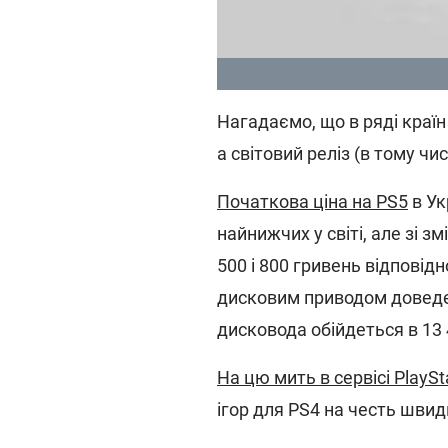
Нагадаємо, що в ряді країн
а світовий реліз (в тому чис
Початкова ціна на PS5
в Ук
найнижчих у світі, але зі з
500 і 800 гривень відповідн
дисковим приводом доведет
дисковода обійдеться в 13 
На цю мить в сервісі PlaySt
ігор для PS4 на честь швид