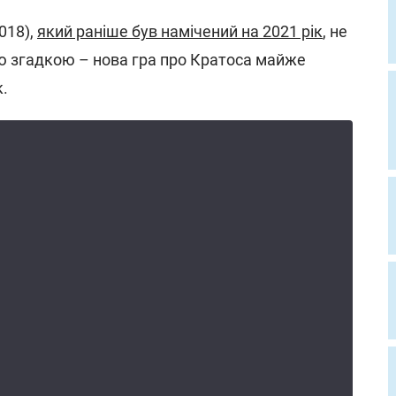
018),
який раніше був намічений на 2021 рік
, не
ю згадкою – нова гра про Кратоса майже
к.