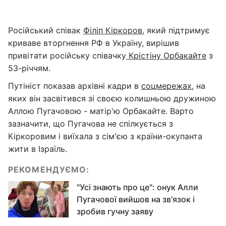
Російський співак
Філіп Кіркоров
, який підтримує
криваве вторгнення РФ в Україну, вирішив
привітати російську співачку
Крістіну Орбакайте
з
53-річчям.
Путініст показав архівні кадри в
соцмережах
, на
яких він засвітився зі своєю колишньою дружиною
Аллою Пугачовою - матір'ю Орбакайте. Варто
зазначити, що Пугачова не спілкується з
Кіркоровим і виїхала з сім'єю з країни-окупанта
жити в Ізраїль.
РЕКОМЕНДУЄМО:
"Усі знають про це": онук Алли
Пугачової вийшов на зв'язок і
зробив гучну заяву