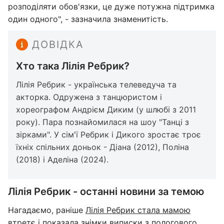
розподіляти обов'язки, це дуже потужна підтримка
один одного", - зазначила знаменитість.
ДОВІДКА
Хто така Лілія Ребрик?
Лілія Ребрик - українська телеведуча та
акторка. Одружена з танцюристом і
хореографом Андрієм Диким (у шлюбі з 2011
року). Пара познайомилася на шоу "Танці з
зірками". У сім'ї Ребрик і Дикого зростає троє
їхніх спільних доньок - Діана (2012), Поліна
(2018) і Аделіна (2024).
Лілія Ребрик - останні новини за темою
Нагадаємо, раніше
Лілія Ребрик стала мамою
втретє і показала знімки виписки з пологового