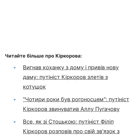
Читайте більше про Кіркорова:
Вигнав коханку з дому і привів нову
даму: путініст Кіркоров злетів з
котушок
"Чотири роки був рогоносцем": путініст
Кіркоров звинуватив Аллу Пугачову
Все, як зі Стоцькою: путініст Філіп
Кіркоров розповів про свій зв'язок з