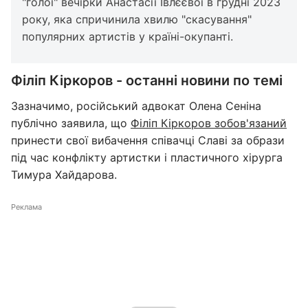
"голої" вечірки Анастасії Івлєєвої в грудні 2023
року, яка спричинила хвилю "скасування"
популярних артистів у країні-окупанті.
Філіп Кіркоров - останні новини по темі
Зазначимо, російський адвокат Олена Сеніна
публічно заявила, що
Філіп Кіркоров зобов'язаний
принести свої вибачення співачці Славі за образи
під час конфлікту артистки і пластичного хірурга
Тимура Хайдарова.
Реклама