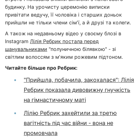
будинку. На урочисту церемонію виписки
привітати ведучу, її чоловіка і старших доньок
прийшли не тільки члени сім'ї, а й друзі та колеги.
А також на недавньому відео у своєму блозі в
Instagram
Лілія Ребрик постала перед
шанувальниками
"полуничною білявкою" - зі
світлим волоссям з м'яким рожевим підтоном.
Читайте більше про Ребрик:
"Прийшла, побачила, закохалася": Лілія
Ребрик показала дивовижну гнучкість
на гімнастичному маті
Лілію Ребрик захейтили за третю
вагітність під час війни - вона не
промовчала