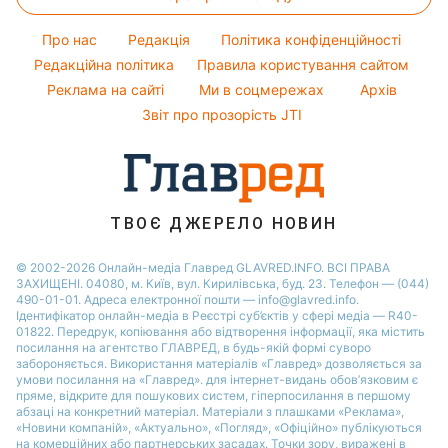
Кімнатні рослини
Новини Львова
Курс валют
Алла Пугачова
Погода на сьогодні
Новини Дніпра
Про нас
Редакція
Політика конфіденційності
Максим Галкін
Погода на завтра
Редакційна політика
Правила користування сайтом
Новини Тернополя
Реклама на сайті
Ми в соцмережах
Архів
Пилова буря
Новини Житомира
Звіт про прозорість JTI
ТВОЄ ДЖЕРЕЛО НОВИН
© 2002-2026 Онлайн-медіа Главред GLAVRED.INFO. ВСІ ПРАВА
ЗАХИЩЕНІ. 04080, м. Київ, вул. Кирилівська, буд. 23. Телефон — (044)
490-01-01. Адреса електронної пошти — info@glavred.info.
Ідентифікатор онлайн-медіа в Реєстрі суб’єктів у сфері медіа — R40-
01822.
Передрук, копіювання або відтворення інформації, яка містить
посилання на агентство ГЛАВРЕД, в будь-якій формi суворо
забороняється. Використання матеріалів «Главред» дозволяється за
умови посилання на «Главред». для інтернет-видань обов’язковим є
пряме, відкрите для пошукових систем, гіперпосилання в першому
абзаці на конкретний матеріал. Матеріали з плашками «Реклама»,
«Новини компаній», «Актуально», «Погляд», «Офіційно» публікуються
на комерційних або партнерських засадах. Точки зору, виражені в