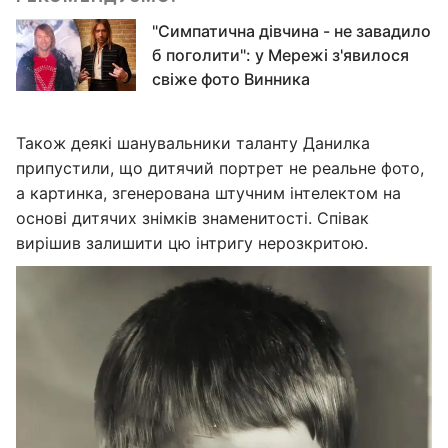
"Симпатична дівчина - не завадило
б поголити": у Мережі з'явилося
свіже фото Винника
Також деякі шанувальники таланту Данилка
припустили, що дитячий портрет не реальне фото,
а картинка, згенерована штучним інтелектом на
основі дитячих знімків знаменитості. Співак
вирішив залишити цю інтригу нерозкритою.