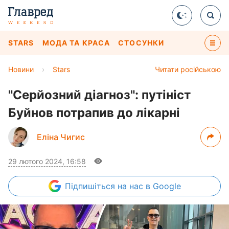
STARS
МОДА ТА КРАСА
СТОСУНКИ
Новини
›
Stars
Читати російською
"Серйозний діагноз": путініст
Буйнов потрапив до лікарні
Еліна Чигис
29 лютого 2024, 16:58
Підпишіться
на нас в Google