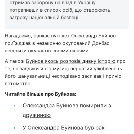
отримав заборону на в'їзд в Україну,
потрапивши в список осіб, що створюють
загрозу національній безпеці.
Нагадаємо, раніше путініст Олександр Буйнов
приїжджав в незаконно окупований Донбас
веселити окупантів своїми піснями.
А також
Буйнов якось розповів дивну історію
про
те, як завдяки його музиці пернатий улюбленець
його шанувальниці несподівано заспівав і приніс
потомство.
Читайте більше про Буйнова:
Олександра Буйнова помирили з
дружиною
У Олександра Буйнова був рак