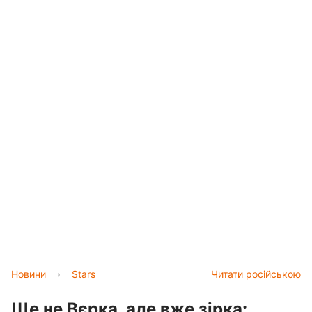
Новини
›
Stars
Читати російською
Ще не Вєрка, але вже зірка: