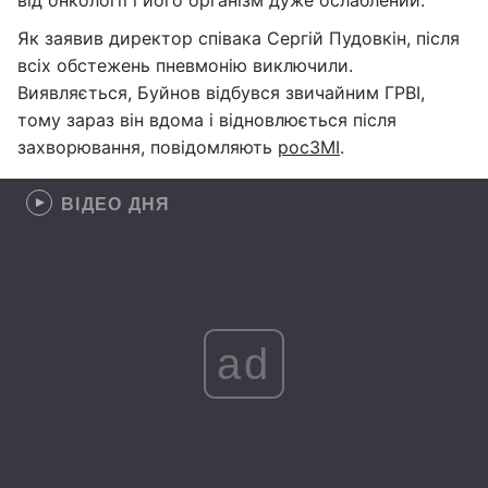
від онкології і його організм дуже ослаблений.
Як заявив директор співака Сергій Пудовкін, після
всіх обстежень пневмонію виключили.
Виявляється, Буйнов відбувся звичайним ГРВІ,
тому зараз він вдома і відновлюється після
захворювання, повідомляють
росЗМІ
.
ВІДЕО ДНЯ
ad