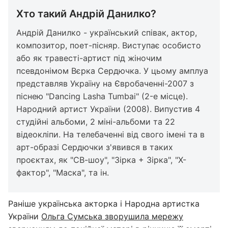
Хто такий Андрій Данилко?
Андрій Данилко - український співак, актор,
композитор, поет-пісняр. Виступає особисто
або як травесті-артист під жіночим
псевдонімом Вєрка Сердючка. У цьому амплуа
представляв Україну на Євробаченні-2007 з
піснею "Dancing Lasha Tumbai" (2-е місце).
Народний артист України (2008). Випустив 4
студійні альбоми, 2 міні-альбоми та 22
відеокліпи. На телебаченні від свого імені та в
арт-образі Сердючки з'явився в таких
проєктах, як "СВ-шоу", "Зірка + Зірка", "Х-
фактор", "Маска", та ін.
Раніше українська акторка і Народна артистка
України
Ольга Сумська зворушила мережу