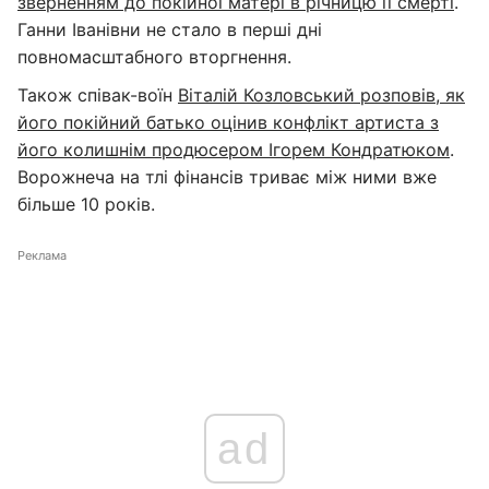
зверненням до покійної матері в річницю її смерті
.
Ганни Іванівни не стало в перші дні
повномасштабного вторгнення.
Також співак-воїн
Віталій Козловський розповів, як
його покійний батько оцінив конфлікт артиста з
його колишнім продюсером Ігорем Кондратюком
.
Ворожнеча на тлі фінансів триває між ними вже
більше 10 років.
Реклама
ad