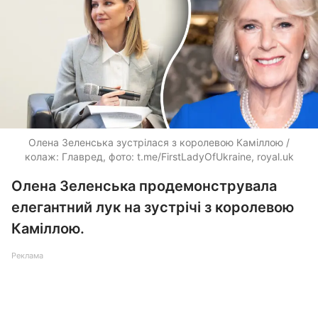
Олена Зеленська зустрілася з королевою Каміллою /
колаж: Главред, фото: t.me/FirstLadyOfUkraine, royal.uk
Олена Зеленська продемонструвала
елегантний лук на зустрічі з королевою
Каміллою.
Реклама