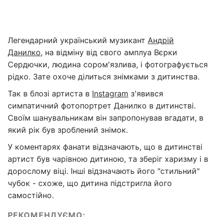
Легендарний український музикант
Андрій
Данилко
, на відміну від свого амплуа Вєрки
Сердючки, людина сором'язлива, і фотографується
рідко. Зате охоче ділиться знімками з дитинства.
Так в блозі артиста в
Instagram
з'явився
симпатичний фотопортрет Данилко в дитинстві.
Своїм шанувальникам він запропонував вгадати, в
який рік був зроблений знімок.
У коментарях фанати відзначають, що в дитинстві
артист був чарівною дитиною, та зберіг харизму і в
дорослому віці. Інші відзначають його "стильний"
чубок - схоже, що дитина підстригла його
самостійно.
РЕКОМЕНДУЄМО: