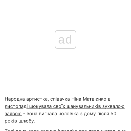
ad
Народна артистка, співачка
Ніна Матвієнко в
листопаді шокувала своїх шанувальників зухвалою
заявою
- вона вигнала чоловіка з дому після 50
років шлюбу.