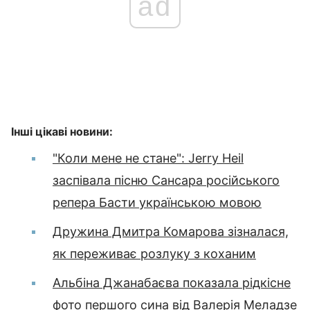
ad
Інші цікаві новини:
"Коли мене не стане": Jerry Heil
заспівала пісню Сансара російського
репера Басти українською мовою
Дружина Дмитра Комарова зізналася,
як переживає розлуку з коханим
Альбіна Джанабаєва показала рідкісне
фото першого сина від Валерія Меладзе