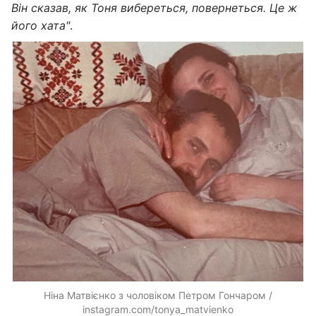
Він сказав, як Тоня вибереться, повернеться. Це ж
його хата
"
.
Ніна Матвієнко з чоловіком Петром Гончаром /
instagram.com/tonya_matvienko