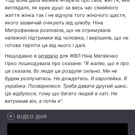
Тоді вона дала велике інтерв'ю про своє життя, яке
виглядало, як крик душі: за весь час сімейного
життя жінка так і не відчула того жіночого щастя,
якого зазвичай очікують від шлюбу. Ніна
Митрофанівна розповіла, що не отримувала
належної підтримки від чоловіка, і вирішила, що не
готова терпіти це від нього і далі.
Нещодавно в
інтерв'ю
для ЖВЛ Ніна Матвієнко
гірко пошкодувала про сказане:
"Я жалію, що я про
це сказала, бо люди це роздули сильно. Ми не
будем розлучатись. Не дождетесь. Я європейка. Я
українка. Посварилися. Треба давати другий шанс.
Це відбулося, тому що багато людей в хаті. Не
витримав він, а потім я
"
.
ВІДЕО ДНЯ