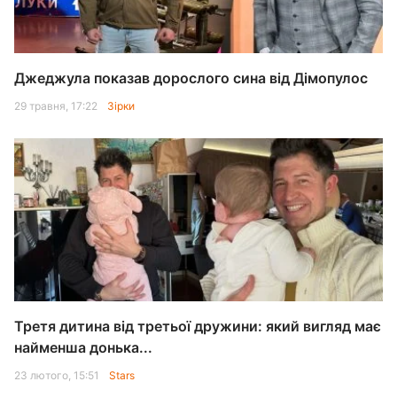
Джеджула показав дорослого сина від Дімопулос
29 травня, 17:22
Зірки
Третя дитина від третьої дружини: який вигляд має
найменша донька...
23 лютого, 15:51
Stars