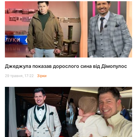
Джеджула показав дорослого сина від Дімопулос
29 травня, 17:22
Зірки