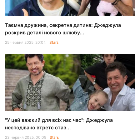
Таємна дружина, секретна дитина: Джеджула
розкрив деталі нового шлюбу...
25 червня 2025, 20:04
Stars
"У цей важкий для всіх нас час": Джеджула
несподівано втретє став...
23 червня 2025, 00:09
Stars