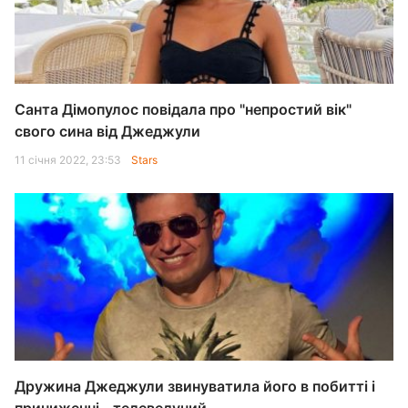
Санта Дімопулос повідала про "непростий вік"
свого сина від Джеджули
11 січня 2022, 23:53
Stars
Дружина Джеджули звинуватила його в побитті і