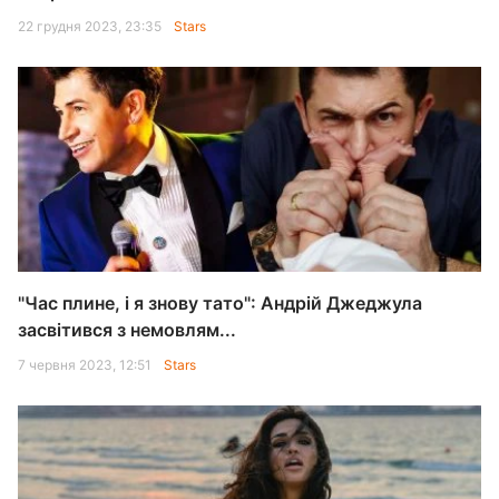
22 грудня 2023, 23:35
Stars
"Час плине, і я знову тато": Андрій Джеджула
засвітився з немовлям...
7 червня 2023, 12:51
Stars