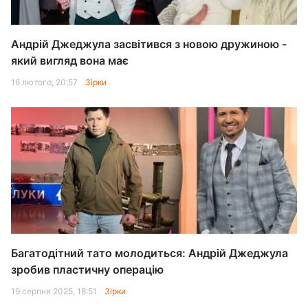
Андрій Джеджула засвітився з новою дружиною -
який вигляд вона має
16 лютого, 20:57
Зірки
Багатодітний тато молодиться: Андрій Джеджула
зробив пластичну операцію
19 серпня 2025, 18:51
Зірки