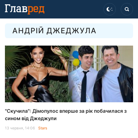
АНДРІЙ ДЖЕДЖУЛА
"Скучила": Дімопулос вперше за рік побачилася з
сином від Джеджули
13 червня, 14:06
Stars