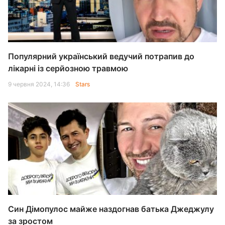
Популярний український ведучий потрапив до
лікарні із серйозною травмою
9 червня 2024, 14:36
Stars
Син Дімопулос майже наздогнав батька Джеджулу
за зростом