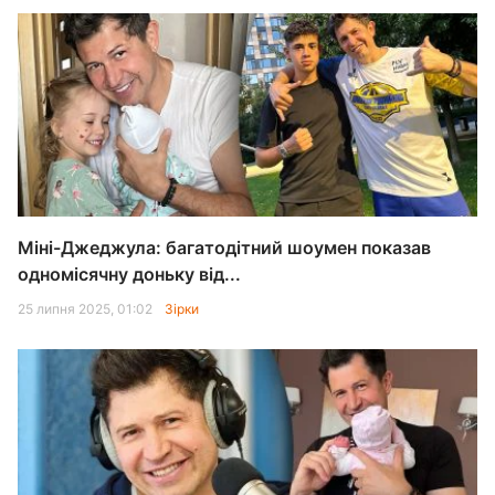
Міні-Джеджула: багатодітний шоумен показав
одномісячну доньку від...
25 липня 2025, 01:02
Зірки