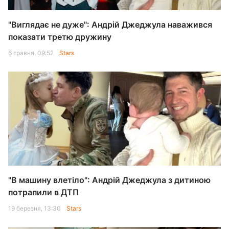
"Виглядає не дуже": Андрій Джеджула наважився
показати третю дружину
6 травня, 09:52
Stars
"В машину влетіло": Андрій Джеджула з дитиною
потрапили в ДТП
19 березня, 13:30
Stars