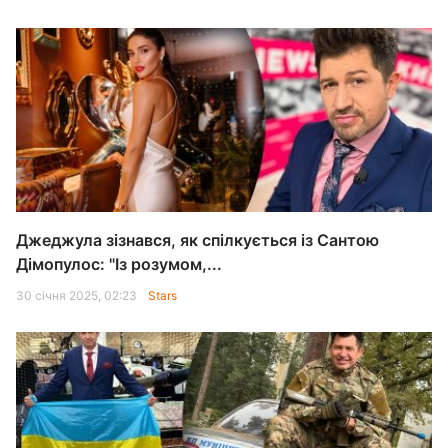
Джеджула зізнався, як спілкується із Сантою
Дімопулос: "Із розумом,...
30 січня 2025, 02:23
Stars