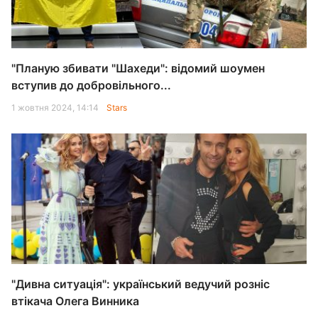
"Планую збивати "Шахеди": відомий шоумен
вступив до добровільного...
1 жовтня 2024, 14:14
Stars
"Дивна ситуація": український ведучий розніс
втікача Олега Винника