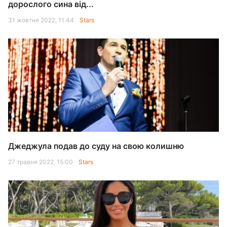
дорослого сина від...
31 жовтня 2022, 11:44
Stars
Джеджула подав до суду на свою колишню
27 травня 2022, 15:00
Stars