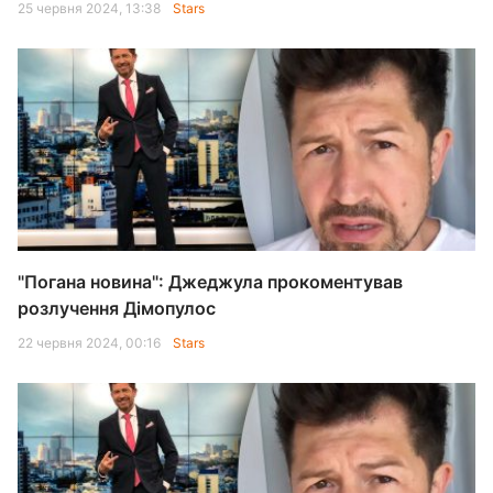
25 червня 2024, 13:38
Stars
"Погана новина": Джеджула прокоментував
розлучення Дімопулос
22 червня 2024, 00:16
Stars