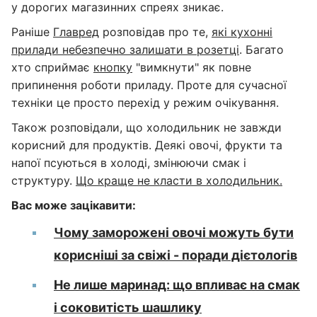
у дорогих магазинних спреях зникає.
Раніше
Главред
розповідав про те,
які кухонні
прилади небезпечно залишати в розетці
. Багато
хто сприймає
кнопку
"вимкнути" як повне
припинення роботи приладу. Проте для сучасної
техніки це просто перехід у режим очікування.
Також розповідали, що холодильник не завжди
корисний для продуктів. Деякі овочі, фрукти та
напої псуються в холоді, змінюючи смак і
структуру.
Що краще не класти в холодильник.
Вас може зацікавити:
Чому заморожені овочі можуть бути
корисніші за свіжі - поради дієтологів
Не лише маринад: що впливає на смак
і соковитість шашлику