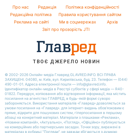
Модні помилки
Усе про сало
Новини Рівного
Про нас
Редакція
Політика конфіденційності
Новини моди
Прибирання
Редакційна політика
Правила користування сайтом
Новини Одеси
Поради від Андре Тана
Реклама на сайті
Ми в соцмережах
Архів
Авто
Новини Запоріжжя
Звіт про прозорість JTI
ТВОЄ ДЖЕРЕЛО НОВИН
© 2002-2026 Онлайн-медіа Главред GLAVRED.INFO. ВСІ ПРАВА
ЗАХИЩЕНІ. 04080, м. Київ, вул. Кирилівська, буд. 23. Телефон — (044)
490-01-01. Адреса електронної пошти — info@glavred.info.
Ідентифікатор онлайн-медіа в Реєстрі суб’єктів у сфері медіа — R40-
01822.
Передрук, копіювання або відтворення інформації, яка містить
посилання на агентство ГЛАВРЕД, в будь-якій формi суворо
забороняється. Використання матеріалів «Главред» дозволяється за
умови посилання на «Главред». для інтернет-видань обов’язковим є
пряме, відкрите для пошукових систем, гіперпосилання в першому
абзаці на конкретний матеріал. Матеріали з плашками «Реклама»,
«Новини компаній», «Актуально», «Погляд», «Офіційно» публікуються
на комерційних або партнерських засадах. Точки зору, виражені в
матеріалах в рубриці "Погляди", не завжди збігаються з думкою