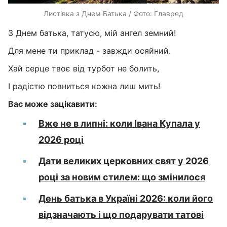
Листівка з Днем Батька / Фото: Главред
З Днем батька, татусю, мій ангел земний!
Для мене ти приклад - завжди осяйний.
Хай серце твоє від турбот не болить,
І радістю повниться кожна лиш мить!
Вас може зацікавити:
Вже не в липні: коли Івана Купала у
2026 році
Дати великих церковних свят у 2026
році за новим стилем: що змінилося
День батька в Україні 2026: коли його
відзначають і що подарувати татові