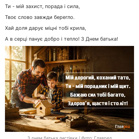
Ти - мій захист, порада і сила,
Твоє слово завжди берегло.
Хай доля дарує міцні тобі крила,
А в серці панує добро і тепло! З Днем батька!
З днем батька листівки / Фото: Главред