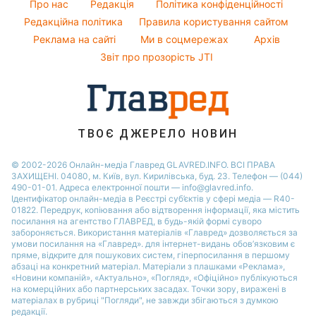
Новини Одеси
Про нас
Редакція
Політика конфіденційності
Пилова буря
Модні помилки
Редакційна політика
Правила користування сайтом
Новини Сум
Реклама на сайті
Ми в соцмережах
Архів
Новини моди
Новини Черкаси
Звіт про прозорість JTI
Поради від Андре Тана
ТВОЄ ДЖЕРЕЛО НОВИН
© 2002-2026 Онлайн-медіа Главред GLAVRED.INFO. ВСІ ПРАВА
ЗАХИЩЕНІ. 04080, м. Київ, вул. Кирилівська, буд. 23. Телефон — (044)
490-01-01. Адреса електронної пошти — info@glavred.info.
Ідентифікатор онлайн-медіа в Реєстрі суб’єктів у сфері медіа — R40-
01822.
Передрук, копіювання або відтворення інформації, яка містить
посилання на агентство ГЛАВРЕД, в будь-якій формi суворо
забороняється. Використання матеріалів «Главред» дозволяється за
умови посилання на «Главред». для інтернет-видань обов’язковим є
пряме, відкрите для пошукових систем, гіперпосилання в першому
абзаці на конкретний матеріал. Матеріали з плашками «Реклама»,
«Новини компаній», «Актуально», «Погляд», «Офіційно» публікуються
на комерційних або партнерських засадах. Точки зору, виражені в
матеріалах в рубриці "Погляди", не завжди збігаються з думкою
редакції.