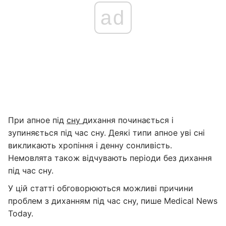
ad
При апное під
сну
дихання починається і
зупиняється під час сну. Деякі типи апное уві сні
викликають хропіння і денну сонливість.
Немовлята також відчувають періоди без дихання
під час сну.
У цій статті обговорюються можливі причини
проблем з диханням під час сну, пише Medical News
Today.