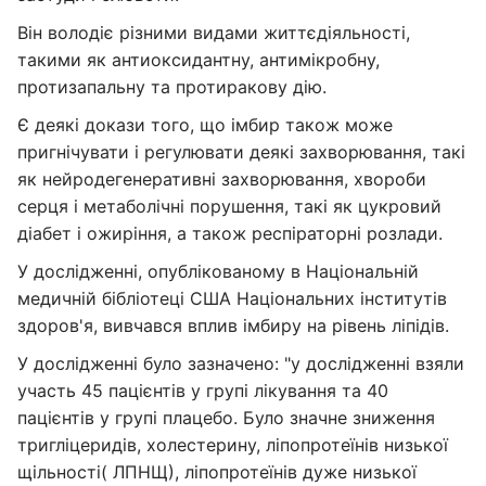
Він володіє різними видами життєдіяльності,
такими як антиоксидантну, антимікробну,
протизапальну та протиракову дію.
Є деякі докази того, що імбир також може
пригнічувати і регулювати деякі захворювання, такі
як нейродегенеративні захворювання, хвороби
серця і метаболічні порушення, такі як цукровий
діабет і ожиріння, а також респіраторні розлади.
У дослідженні, опублікованому в Національній
медичній бібліотеці США Національних інститутів
здоров'я, вивчався вплив імбиру на рівень ліпідів.
У дослідженні було зазначено: "у дослідженні взяли
участь 45 пацієнтів у групі лікування та 40
пацієнтів у групі плацебо. Було значне зниження
тригліцеридів, холестерину, ліпопротеїнів низької
щільності( ЛПНЩ), ліпопротеїнів дуже низької