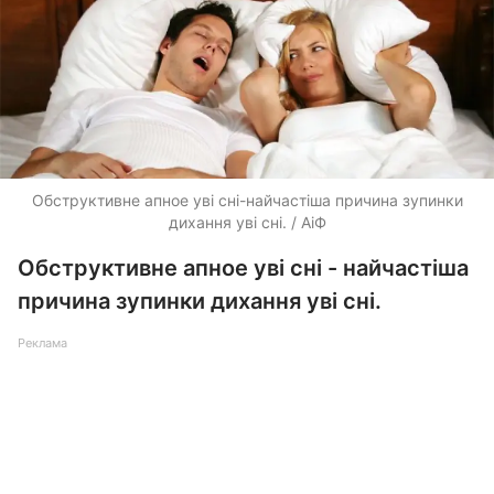
Обструктивне апное уві сні-найчастіша причина зупинки
дихання уві сні. / АіФ
Обструктивне апное уві сні - найчастіша
причина зупинки дихання уві сні.
Реклама