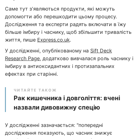
Саме тут з'являються продукти, які можуть
допомогти або перешкодити цьому процесу.
Дослідження та експерти радять включати в їжу
більше імбиру і часнику, щоб збільшити тривалість
життя, пише
Express.co.uk
.
У дослідженні, опублікованому на
Sift Deck
Research Page
, додатково вивчалася роль часнику і
імбиру в антиоксидантних і протизапальних
ефектах при старінні.
ЧИТАЙТЕ ТАКОЖ
Рак кишечника і довголіття: вчені
назвали дивовижну спецію
У дослідженні зазначається: "попередні
дослідження показують, що часник знижує