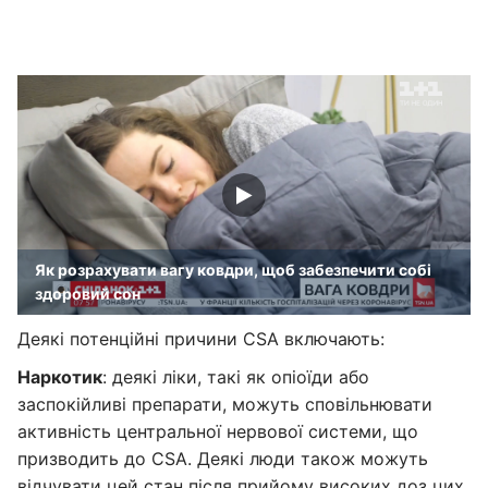
Як розрахувати вагу ковдри, щоб забезпечити собі
здоровий сон
Деякі потенційні причини CSA включають:
Наркотик
: деякі ліки, такі як опіоїди або
заспокійливі препарати, можуть сповільнювати
активність центральної нервової системи, що
призводить до CSA. Деякі люди також можуть
відчувати цей стан після прийому високих доз цих