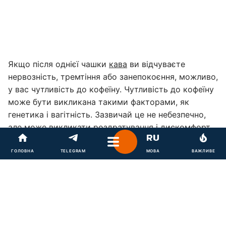
Якщо після однієї чашки
кава
ви відчуваєте
нервозність, тремтіння або занепокоєння, можливо,
у вас чутливість до кофеїну. Чутливість до кофеїну
може бути викликана такими факторами, як
генетика і вагітність. Зазвичай це не небезпечно,
але може викликати роздратування і дискомфорт.
Ось що вам потрібно знати про причини чутливості
ГОЛОВНА
TELEGRAM
МОВА
ВАЖЛИВЕ
до кофеїну, її симптоми і способи лікування.
Що таке чутливість до кофеїну
Чутливість до кофеїну-це коли ви відчуваєте вплив
кофеїну швидко або коли споживаєте дуже мало.
"Чутливість до кофеїну може змусити людей